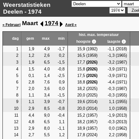
Weerstatistieken
Deelen - 1974
Maart
1974
« Februari
April »
hist. max. temperatuur
dag
gem
max
min
hoogste
laagste
1
1,9
4,9
-1,7
15,9 (1992)
-1,1 (2018)
2
1,2
2,6
0,2
16,5 (1959)
-1,3 (1965)
3
1,9
6,5
-1,5
17,7
(2026)
-3,2 (1987)
4
1,5
4,0
-0,8
15,8
(2026)
-3,9 (1971)
5
0,1
1,4
-2,5
17,5
(2026)
-3,9 (1971)
6
2,8
7,6
0,9
18,8
(2026)
-4,4 (1971)
7
2,0
3,6
0,0
18,2 (2025)
-0,3 (1987)
8
1,1
3,4
-1,5
20,0 (2025)
-0,3 (1955)
9
1,1
3,9
-0,7
19,6 (2014)
1,1 (1955)
10
2,9
8,5
-0,8
20,0 (2014)
1,0 (1958)
11
4,4
9,0
-0,4
15,2 (1957)
-1,9 (2013)
12
4,8
6,5
1,1
18,2 (1957)
-0,3 (2013)
13
2,9
8,0
-1,1
18,9 (1957)
0,0 (1962)
14
2,7
5,5
1,2
17,8 (2024)
2,2 (1958)