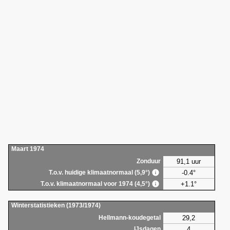
Maart 1974
91,1 uur
Zonduur
-0.4°
T.o.v. huidige klimaatnormaal (5,9°)
+1.1°
T.o.v. klimaatnormaal voor 1974 (4,5°)
Winterstatistieken (1973/1974)
29,2
Hellmann-koudegetal
4
IJsdagen