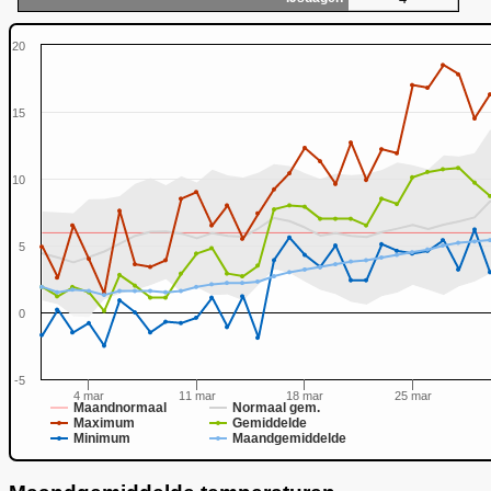
20
15
10
0
5
0
-5
4 mar
11 mar
18 mar
25 mar
Maandnormaal
Normaal gem.
Maximum
Gemiddelde
Minimum
Maandgemiddelde