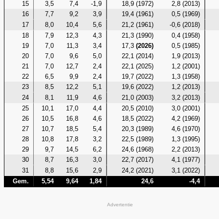
15
3,5
7,4
-1,9
18,9 (1972)
2,8 (2013)
16
7,7
9,2
3,9
19,4 (1961)
0,5 (1969)
17
8,0
10,4
5,6
21,2 (1961)
-0,6 (2018)
18
7,9
12,3
4,3
21,3 (1990)
0,4 (1958)
19
7,0
11,3
3,4
17,3
(2026)
0,5 (1985)
20
7,0
9,6
5,0
22,1 (2014)
1,9 (2013)
21
7,0
12,7
2,4
22,1 (2025)
1,2 (2001)
22
6,5
9,9
2,4
19,7 (2022)
1,3 (1958)
23
8,5
12,2
5,1
19,6 (2022)
1,2 (2013)
24
8,1
11,9
4,6
21,0 (2003)
3,2 (2013)
25
10,1
17,0
4,4
20,5 (2010)
3,0 (2001)
26
10,5
16,8
4,6
18,5 (2022)
4,2 (1969)
27
10,7
18,5
5,4
20,3 (1989)
4,6 (1970)
28
10,8
17,8
3,2
22,5 (1989)
1,3 (1995)
29
9,7
14,5
6,2
24,6 (1968)
2,2 (2013)
30
8,7
16,3
3,0
22,7 (2017)
4,1 (1977)
31
8,8
15,6
2,9
24,2 (2021)
3,1 (2022)
Gem.
5,54
9,64
1,84
24,6
-4,4
Advertentie