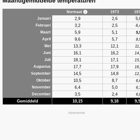
Maandgemiddelde temperaturen
Normaal
1973
19
2,9
2,6
5,
Januari
3,2
2,5
4,
Februari
5,9
5,1
Maart
5,
9,6
5,7
April
8,
13,3
12,1
Mei
11
16,1
16,2
Juni
14
18,1
17,1
Juli
15
17,7
17,9
Augustus
16
14,5
14,8
September
12
10,5
8,7
Oktober
6,
6,4
5,0
November
6,
3,5
2,4
December
6,
Gemiddeld
10,15
9,18
9,
Advertentie