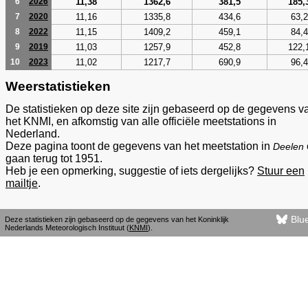
11,38
1362,6
381,5
185,
6
2026
11,16
1335,8
434,6
63,2
7
2020
11,15
1409,2
459,1
84,4
8
2022
11,03
1257,9
452,8
122,
9
2019
11,02
1217,7
690,9
96,4
10
2023
Weerstatistieken
De statistieken op deze site zijn gebaseerd op de gegevens v
het KNMI, en afkomstig van alle officiële meetstations in
Nederland.
Deze pagina toont de gegevens van het meetstation in
Deelen
gaan terug tot 1951.
Heb je een opmerking, suggestie of iets dergelijks?
Stuur een
mailtje
.
Blu
Deze statistieken zijn gebaseerd op de gegevens van het Koninklijk
Nederlands Meteorologisch Instituut (
KNMI
).