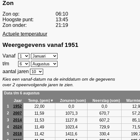
Zon
Zon op:
06:10
Hoogste punt:
13:45
Zon onder:
21:19
Actuele temperatuur
Weergegevens vanaf 1951
Vanaf
t/m
aantal jaren
Kies een vanaf-datum na de einddatum om de gegevens
over 2 opeenvolgende jaren te zien.
Data t/m 6 augustus
Jaar
Temp. (gem)▼
Zonuren (som)
Neerslag (som)
Warmte
22,00
0,0
0,0
12,9
1
1952
11,59
1071,3
670,7
57,2
2
2007
11,53
1127,8
607,2
85,1
3
2014
11,49
1023,4
729,9
71,5
4
2024
11,42
1411,6
330,4
199,
5
2018