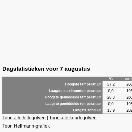
Dagstatistieken voor 7 augustus
°C
dat
37,2
20
Hoogste temperatuur
0,0
19
Laagste maximumtemperatuur
28,3
20
Hoogste gemiddelde temperatuur
0,0
19
Laagste gemiddelde temperatuur
13,9
20
Langste zonduur
Toon alle hittegolven
|
Toon alle koudegolven
Toon Hellmann-grafiek