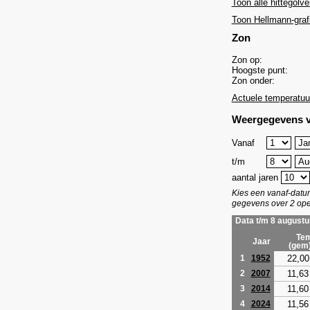
Toon alle hittegolve
Toon Hellmann-graf
Zon
Zon op:
Hoogste punt:
Zon onder:
Actuele temperatuu
Weergegevens v
Vanaf
t/m
aantal jaren
Kies een vanaf-dat
gegevens over 2 ope
Data t/m 8 augustu
Tem
Jaar
(gem
22,00
1
1952
11,63
2
2007
11,60
3
2014
11,56
4
2024