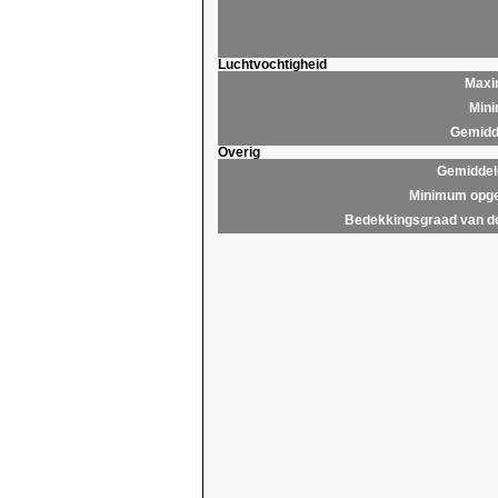
Luchtvochtigheid
Maxim
Mini
Gemidde
Overig
Gemiddel
Minimum opge
Bedekkingsgraad van d