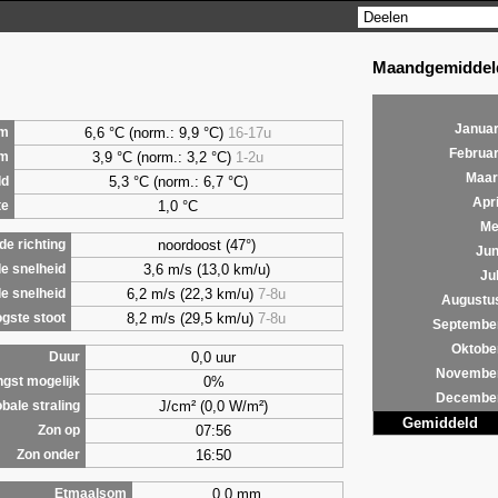
Maandgemiddeld
Januar
6,6 °C (norm.: 9,9 °C)
16-17u
m
Februar
3,9 °C (norm.: 3,2 °C)
1-2u
um
Maar
5,3 °C (norm.: 6,7 °C)
ld
Apri
1,0 °C
te
Me
noordoost (47°)
e richting
Jun
3,6 m/s (13,0 km/u)
e snelheid
Jul
6,2 m/s (22,3 km/u)
7-8u
e snelheid
Augustu
8,2 m/s (29,5 km/u)
7-8u
gste stoot
Septembe
Oktobe
0,0 uur
Duur
Novembe
0%
ngst mogelijk
Decembe
J/cm² (0,0 W/m²)
bale straling
Gemiddeld
07:56
Zon op
16:50
Zon onder
0,0 mm
Etmaalsom