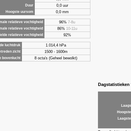
0,0 uur
Duur
0,0 mm
Hoogste uursom
96%
7-8u
ale relatieve vochtigheid
86%
10-11u
male relatieve vochtigheid
92%
lde relatieve vochtigheid
1.014,4 hPa
de luchtdruk
1500 - 1600m
treden zicht
8 octa's (Geheel bewolkt)
e bovenlucht
Dagstatistieken
Laags
Hoogste
Laagste