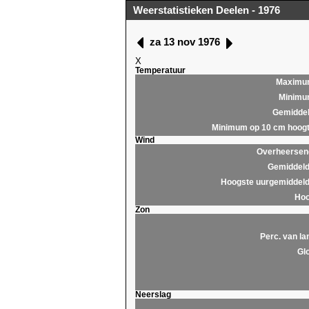
Weerstatistieken Deelen - 1976
za 13 nov 1976
X
Temperatuur
Maximu
Minim
Gemidde
Minimum op 10 cm hoog
Wind
Overheersend
Gemiddeld
Hoogste uurgemiddeld
Hoo
Zon
Perc. van la
Glo
Neerslag