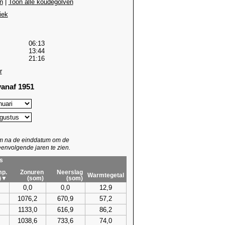
n
|
Toon alle koudegolven
iek
06:13
13:44
21:16
r
anaf 1951
um na de einddatum om de
envolgende jaren te zien.
s
p.
Zonuren
Neerslag
Warmtegetal
)▼
(som)
(som)
0,0
0,0
12,9
1076,2
670,9
57,2
1133,0
616,9
86,2
1038,6
733,6
74,0