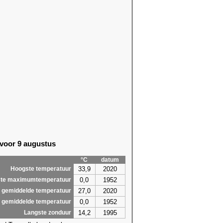
 voor 9 augustus
°C
datum
33,9
2020
Hoogste temperatuur
0,0
1952
te maximumtemperatuur
27,0
2020
 gemiddelde temperatuur
0,0
1952
 gemiddelde temperatuur
14,2
1995
Langste zonduur