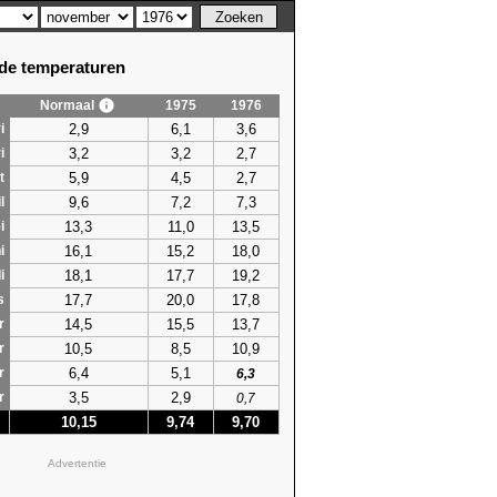
e temperaturen
Normaal
1975
1976
2,9
6,1
3,6
i
3,2
3,2
2,7
i
5,9
4,5
2,7
t
9,6
7,2
7,3
l
13,3
11,0
13,5
i
16,1
15,2
18,0
i
18,1
17,7
19,2
i
17,7
20,0
17,8
s
14,5
15,5
13,7
r
10,5
8,5
10,9
r
6,4
5,1
r
6,3
3,5
2,9
r
0,7
10,15
9,74
9,70
Advertentie