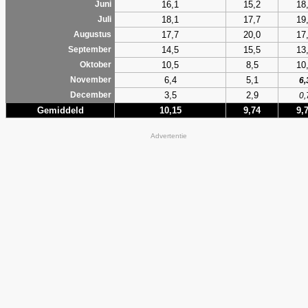
16,1
15,2
18
Juni
18,1
17,7
19
Juli
17,7
20,0
17
Augustus
14,5
15,5
13
September
10,5
8,5
10
Oktober
6,4
5,1
November
6,
3,5
2,9
December
0,
Gemiddeld
10,15
9,74
9,
Advertentie