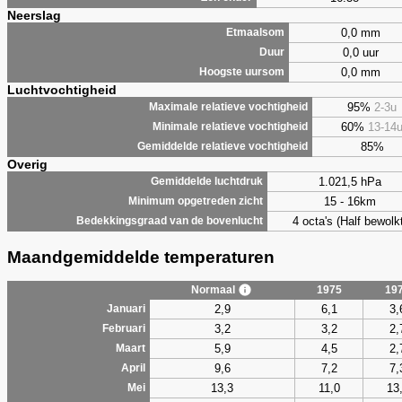
Neerslag
0,0 mm
Etmaalsom
0,0 uur
Duur
0,0 mm
Hoogste uursom
Luchtvochtigheid
95%
2-3u
Maximale relatieve vochtigheid
60%
13-14
Minimale relatieve vochtigheid
85%
Gemiddelde relatieve vochtigheid
Overig
1.021,5 hPa
Gemiddelde luchtdruk
15 - 16km
Minimum opgetreden zicht
4 octa's (Half bewolkt
Bedekkingsgraad van de bovenlucht
Maandgemiddelde temperaturen
Normaal
1975
19
2,9
6,1
3,
Januari
3,2
3,2
2,
Februari
5,9
4,5
2,
Maart
9,6
7,2
7,
April
13,3
11,0
13
Mei