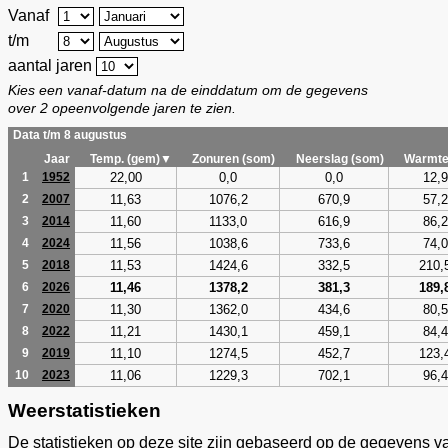
Vanaf
t/m
aantal jaren
Kies een vanaf-datum na de einddatum om de gegevens
over 2 opeenvolgende jaren te zien.
Data t/m 8 augustus
Jaar
Temp. (gem)▼
Zonuren (som)
Neerslag (som)
Warmte
22,00
0,0
0,0
12,9
1
1952
11,63
1076,2
670,9
57,2
2
2007
11,60
1133,0
616,9
86,2
3
2014
11,56
1038,6
733,6
74,0
4
2024
11,53
1424,6
332,5
210,
5
2018
11,46
1378,2
381,3
189,
6
2026
11,30
1362,0
434,6
80,5
7
2020
11,21
1430,1
459,1
84,4
8
2022
11,10
1274,5
452,7
123,
9
2019
11,06
1229,3
702,1
96,4
10
2023
Weerstatistieken
De statistieken op deze site zijn gebaseerd op de gegevens v