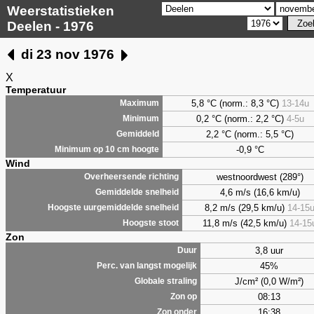
Weerstatistieken
Deelen - 1976
di 23 nov 1976
X
Temperatuur
5,8
°C (norm.: 8,3 °C)
13-14u
Maximum
0,2
°C (norm.: 2,2 °C)
4-5u
Minimum
2,2
°C (norm.: 5,5 °C)
Gemiddeld
-0,9 °C
Minimum op 10 cm hoogte
Wind
westnoordwest (289°)
Overheersende richting
4,6 m/s (16,6 km/u)
Gemiddelde snelheid
8,2 m/s (29,5 km/u)
14-15
Hoogste uurgemiddelde snelheid
11,8 m/s (42,5 km/u)
14-15
Hoogste stoot
Zon
3,8 uur
Duur
45%
Perc. van langst mogelijk
J/cm² (0,0 W/m²)
Globale straling
08:13
Zon op
16:38
Zon onder