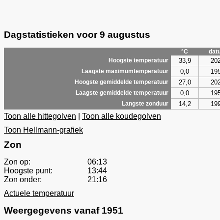
Dagstatistieken voor 9 augustus
°C
dat
33,9
20
Hoogste temperatuur
0,0
19
Laagste maximumtemperatuur
27,0
20
Hoogste gemiddelde temperatuur
0,0
19
Laagste gemiddelde temperatuur
14,2
19
Langste zonduur
Toon alle hittegolven
|
Toon alle koudegolven
Toon Hellmann-grafiek
Zon
Zon op:
06:13
Hoogste punt:
13:44
Zon onder:
21:16
Actuele temperatuur
Weergegevens vanaf 1951