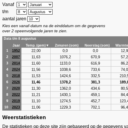
Vanaf
t/m
aantal jaren
Kies een vanaf-datum na de einddatum om de gegevens
over 2 opeenvolgende jaren te zien.
Data t/m 8 augustus
Jaar
Temp. (gem)▼
Zonuren (som)
Neerslag (som)
Warmte
22,00
0,0
0,0
12,9
1
1952
11,63
1076,2
670,9
57,2
2
2007
11,60
1133,0
616,9
86,2
3
2014
11,56
1038,6
733,6
74,0
4
2024
11,53
1424,6
332,5
210,
5
2018
11,46
1378,2
381,3
189,
6
2026
11,30
1362,0
434,6
80,5
7
2020
11,21
1430,1
459,1
84,4
8
2022
11,10
1274,5
452,7
123,
9
2019
11,06
1229,3
702,1
96,4
10
2023
Weerstatistieken
De statistieken op deze site zijn gebaseerd op de gegevens v