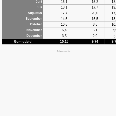
16,1
15,2
18
Juni
18,1
17,7
19
Juli
17,7
20,0
17
Augustus
14,5
15,5
13
September
10,5
8,5
10
Oktober
6,4
5,1
November
6,
3,5
2,9
December
0,
Gemiddeld
10,15
9,74
9,
Advertentie