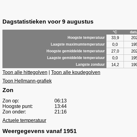
Dagstatistieken voor 9 augustus
°C
dat
33,9
20
Hoogste temperatuur
0,0
19
Laagste maximumtemperatuur
27,0
20
Hoogste gemiddelde temperatuur
0,0
19
Laagste gemiddelde temperatuur
14,2
19
Langste zonduur
Toon alle hittegolven
|
Toon alle koudegolven
Toon Hellmann-grafiek
Zon
Zon op:
06:13
Hoogste punt:
13:44
Zon onder:
21:16
Actuele temperatuur
Weergegevens vanaf 1951