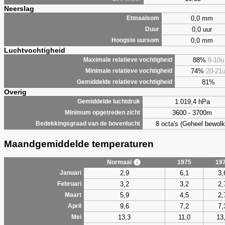
Neerslag
0,0 mm
Etmaalsom
0,0 uur
Duur
0,0 mm
Hoogste uursom
Luchtvochtigheid
88%
9-10u
Maximale relatieve vochtigheid
74%
20-21
Minimale relatieve vochtigheid
81%
Gemiddelde relatieve vochtigheid
Overig
1.019,4 hPa
Gemiddelde luchtdruk
3600 - 3700m
Minimum opgetreden zicht
8 octa's (Geheel bewolk
Bedekkingsgraad van de bovenlucht
Maandgemiddelde temperaturen
Normaal
1975
19
2,9
6,1
3,
Januari
3,2
3,2
2,
Februari
5,9
4,5
2,
Maart
9,6
7,2
7,
April
13,3
11,0
13
Mei