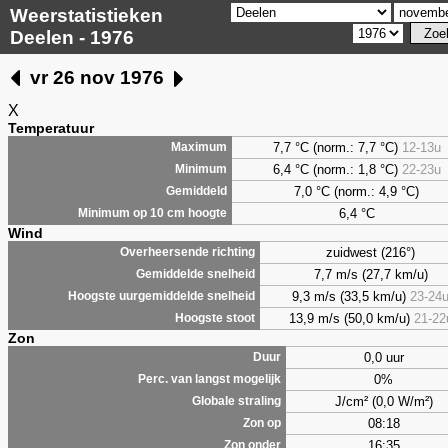
Weerstatistieken
Deelen - 1976
vr 26 nov 1976
X
Temperatuur
7,7 °C (norm.: 7,7 °C)
12-13u
Maximum
6,4 °C (norm.: 1,8 °C)
22-23u
Minimum
7,0 °C (norm.: 4,9 °C)
Gemiddeld
6,4 °C
Minimum op 10 cm hoogte
Wind
zuidwest (216°)
Overheersende richting
7,7 m/s (27,7 km/u)
Gemiddelde snelheid
9,3 m/s (33,5 km/u)
23-24
Hoogste uurgemiddelde snelheid
13,9 m/s (50,0 km/u)
21-22
Hoogste stoot
Zon
0,0 uur
Duur
0%
Perc. van langst mogelijk
J/cm² (0,0 W/m²)
Globale straling
08:18
Zon op
16:35
Zon onder