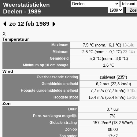
Weerstatistieken
Deelen - 1989
zo 12 feb 1989
X
Temperatuur
7,5 °C (norm.: 6,1 °C)
13-14u
Maximum
2,5 °C (norm.: -0,1 °C)
23-24u
Minimum
5,3 °C (norm.: 3,0 °C)
Gemiddeld
1,6 °C
Minimum op 10 cm hoogte
Wind
zuidwest (235°)
Overheersende richting
6,2 m/s (22,3 km/u)
Gemiddelde snelheid
7,7 m/s (27,7 km/u)
9-10u
Hoogste uurgemiddelde snelheid
15,4 m/s (55,4 km/u)
15-16
Hoogste stoot
Zon
0,7 uur
Duur
7%
Perc. van langst mogelijk
157 J/cm² (18,2 W/m²)
Globale straling
08:00
Zon op
17:47
Zon onder