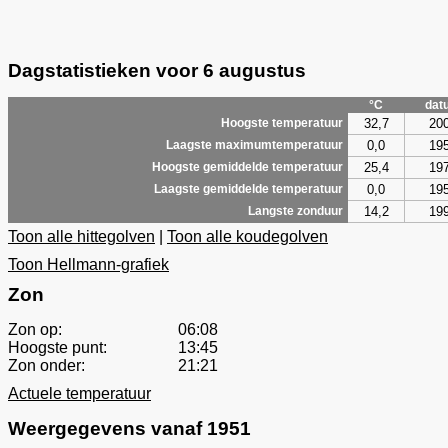
Dagstatistieken voor 6 augustus
°C
dat
32,7
20
Hoogste temperatuur
0,0
19
Laagste maximumtemperatuur
25,4
19
Hoogste gemiddelde temperatuur
0,0
19
Laagste gemiddelde temperatuur
14,2
19
Langste zonduur
Toon alle hittegolven
|
Toon alle koudegolven
Toon Hellmann-grafiek
Zon
Zon op:
06:08
Hoogste punt:
13:45
Zon onder:
21:21
Actuele temperatuur
Weergegevens vanaf 1951