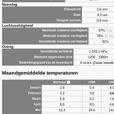
Neerslag
2,6 mm
Etmaalsom
4,0 uur
Duur
0,9 mm
Hoogste uursom
Luchtvochtigheid
97%
1-2u
Maximale relatieve vochtigheid
78%
15-16
Minimale relatieve vochtigheid
91%
Gemiddelde relatieve vochtigheid
Overig
1.033,1 hPa
Gemiddelde luchtdruk
1200 - 1300m
Minimum opgetreden zicht
6 octa's (Zwaar bewolk
Bedekkingsgraad van de bovenlucht
Maandgemiddelde temperaturen
Normaal
1988
198
2,9
5,4
4,
Januari
3,2
3,8
Februari
4,8
5,9
4,2
Maart
7,8
9,6
8,5
April
6,8
13,3
14,4
Mei
14,