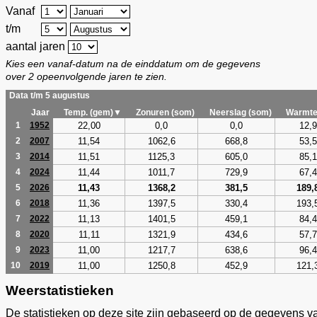
Vanaf
t/m
aantal jaren
Kies een vanaf-datum na de einddatum om de gegevens
over 2 opeenvolgende jaren te zien.
Data t/m 5 augustus
Jaar
Temp. (gem)▼
Zonuren (som)
Neerslag (som)
Warmte
22,00
0,0
0,0
12,9
1
1952
11,54
1062,6
668,8
53,5
2
2007
11,51
1125,3
605,0
85,1
3
2014
11,44
1011,7
729,9
67,4
4
2024
11,43
1368,2
381,5
189,
5
2026
11,36
1397,5
330,4
193,
6
2018
11,13
1401,5
459,1
84,4
7
2022
11,11
1321,9
434,6
57,7
8
2020
11,00
1217,7
638,6
96,4
9
2023
11,00
1250,8
452,9
121,
10
2019
Weerstatistieken
De statistieken op deze site zijn gebaseerd op de gegevens v