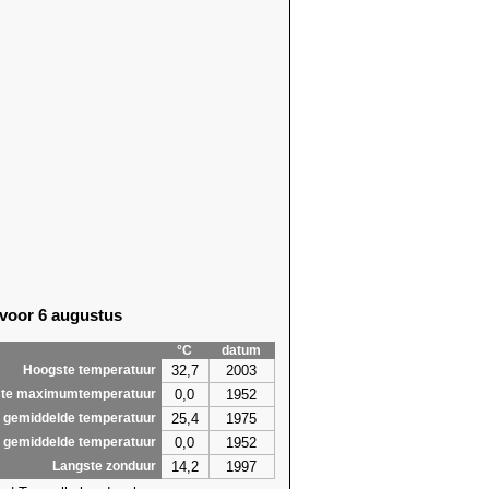
 voor 6 augustus
°C
datum
32,7
2003
Hoogste temperatuur
0,0
1952
te maximumtemperatuur
25,4
1975
 gemiddelde temperatuur
0,0
1952
 gemiddelde temperatuur
14,2
1997
Langste zonduur