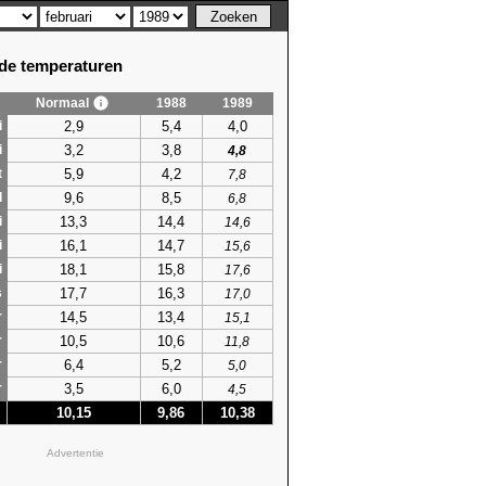
e temperaturen
Normaal
1988
1989
2,9
5,4
4,0
i
3,2
3,8
i
4,8
5,9
4,2
t
7,8
9,6
8,5
l
6,8
13,3
14,4
i
14,6
16,1
14,7
i
15,6
18,1
15,8
i
17,6
17,7
16,3
s
17,0
14,5
13,4
r
15,1
10,5
10,6
r
11,8
6,4
5,2
r
5,0
3,5
6,0
r
4,5
10,15
9,86
10,38
Advertentie