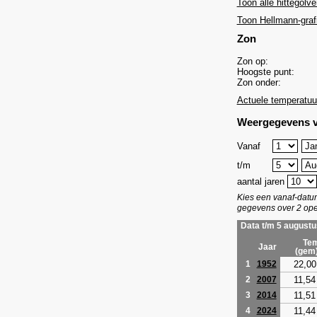
Toon alle hittegolve
Toon Hellmann-graf
Zon
Zon op:
Hoogste punt:
Zon onder:
Actuele temperatuu
Weergegevens v
Vanaf
t/m
aantal jaren
Kies een vanaf-dat
gegevens over 2 ope
Data t/m 5 augustu
Tem
Jaar
(gem
22,00
1
1952
11,54
2
2007
11,51
3
2014
11,44
4
2024