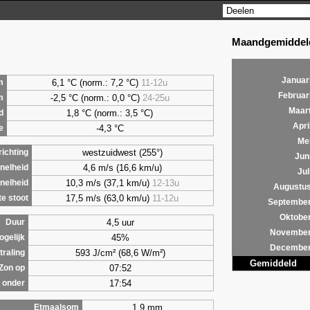
Maandgemiddeld
Januar
6,1
°C (norm.: 7,2 °C)
11-12u
m
Februar
-2,5 °C (norm.: 0,0 °C)
24-25u
m
Maar
1,8
°C (norm.: 3,5 °C)
d
Apri
-4,3 °C
e
Me
westzuidwest (255°)
ichting
Jun
4,6 m/s (16,6 km/u)
nelheid
Jul
10,3 m/s (37,1 km/u)
12-13u
nelheid
Augustu
17,5 m/s (63,0 km/u)
11-12u
e stoot
Septembe
Oktobe
4,5 uur
Duur
Novembe
45%
ogelijk
Decembe
593 J/cm² (68,6 W/m²)
traling
Gemiddeld
07:52
Zon op
17:54
 onder
1,9 mm
Etmaalsom