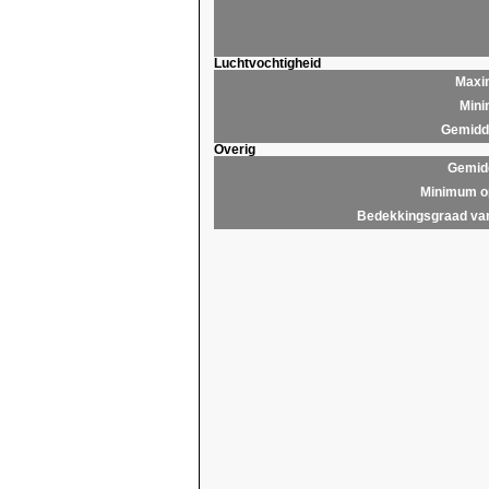
Luchtvochtigheid
Maxim
Mini
Gemidde
Overig
Gemidd
Minimum op
Bedekkingsgraad van