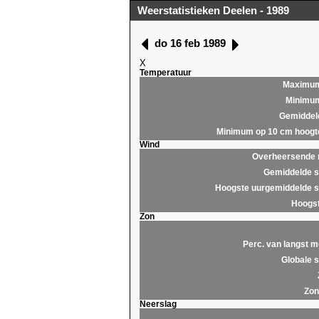
Weerstatistieken Deelen - 1989
do 16 feb 1989
X
Temperatuur
Maximu
Minimu
Gemiddel
Minimum op 10 cm hoogt
Wind
Overheersende r
Gemiddelde s
Hoogste uurgemiddelde s
Hoogst
Zon
Perc. van langst m
Globale s
Zon
Neerslag