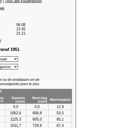
n
|
Toon alle koudegolven
iek
06:08
13:45
21:21
r
anaf 1951
um na de einddatum om de
envolgende jaren te zien.
s
p.
Zonuren
Neerslag
Warmtegetal
)▼
(som)
(som)
0,0
0,0
12,9
1062,6
668,8
53,5
1125,3
605,0
85,1
1011,7
729,9
67,4