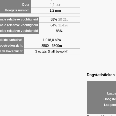
1,1 uur
Duur
1,2 mm
Hoogste uursom
99%
20-21u
ale relatieve vochtigheid
64%
11-12u
male relatieve vochtigheid
88%
lde relatieve vochtigheid
1.018,0 hPa
elde luchtdruk
3500 - 3600m
getreden zicht
3 octa's (Half bewolkt)
 de bovenlucht
Dagstatistieken
Laags
Hoogste
Laagste