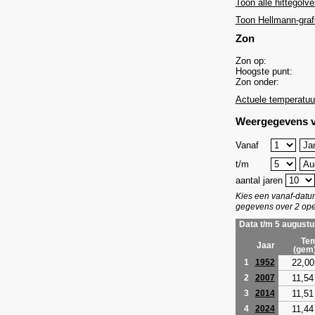
Toon alle hittegolve
Toon Hellmann-graf
Zon
Zon op:
Hoogste punt:
Zon onder:
Actuele temperatuu
Weergegevens v
Vanaf
t/m
aantal jaren
Kies een vanaf-dat
gegevens over 2 ope
Data t/m 5 augustu
Tem
Jaar
(gem
22,00
1
1952
11,54
2
2007
11,51
3
2014
11,44
4
2024