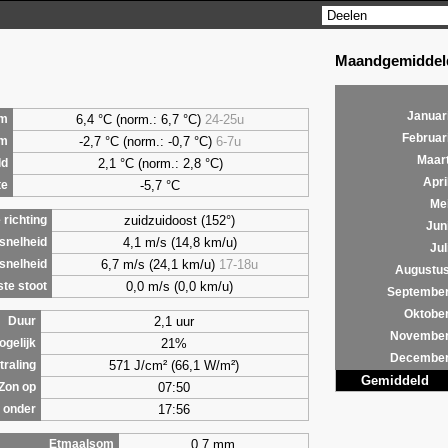
Maandgemiddeld
Januar
6,4
°C (norm.: 6,7 °C)
24-25u
m
Februar
-2,7 °C (norm.: -0,7 °C)
6-7u
um
Maar
2,1
°C (norm.: 2,8 °C)
ld
Apri
-5,7 °C
te
Me
zuidzuidoost (152°)
richting
Jun
4,1 m/s (14,8 km/u)
snelheid
Jul
6,7 m/s (24,1 km/u)
17-18u
snelheid
Augustu
0,0 m/s (0,0 km/u)
te stoot
Septembe
Oktobe
2,1 uur
Duur
Novembe
21%
ogelijk
Decembe
571 J/cm² (66,1 W/m²)
traling
Gemiddeld
07:50
Zon op
17:56
 onder
0,7 mm
Etmaalsom