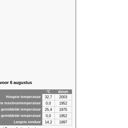
 voor 6 augustus
°C
datum
32,7
2003
Hoogste temperatuur
0,0
1952
te maximumtemperatuur
25,4
1975
 gemiddelde temperatuur
0,0
1952
 gemiddelde temperatuur
14,2
1997
Langste zonduur