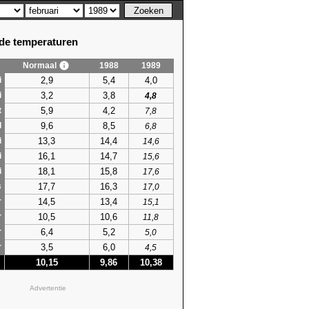
e temperaturen
Normaal
1988
1989
2,9
5,4
4,0
i
3,2
3,8
i
4,8
5,9
4,2
t
7,8
9,6
8,5
l
6,8
13,3
14,4
i
14,6
16,1
14,7
i
15,6
18,1
15,8
i
17,6
17,7
16,3
s
17,0
14,5
13,4
r
15,1
10,5
10,6
r
11,8
6,4
5,2
r
5,0
3,5
6,0
r
4,5
10,15
9,86
10,38
Advertentie