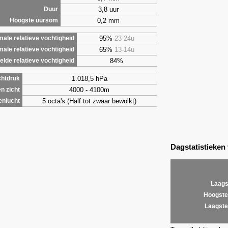
3,8 uur
Duur
0,2 mm
Hoogste uursom
95%
23-24u
ale relatieve vochtigheid
65%
13-14u
male relatieve vochtigheid
84%
lde relatieve vochtigheid
1.018,5 hPa
chtdruk
4000 - 4100m
n zicht
5 octa's (Half tot zwaar bewolkt)
enlucht
Dagstatistieken
Laags
Hoogste
Laagste