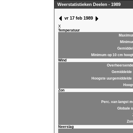
Weerstatistieken Deelen - 1989
vr 17 feb 1989
X
Temperatuur
Maximu
Minim
Gemidde
Minimum op 10 cm hoog
Wind
Overheersende 
Gemiddelde 
Hoogste uurgemiddelde 
Hoogs
Zon
Perc. van langst m
Globale s
Zon
Neerslag