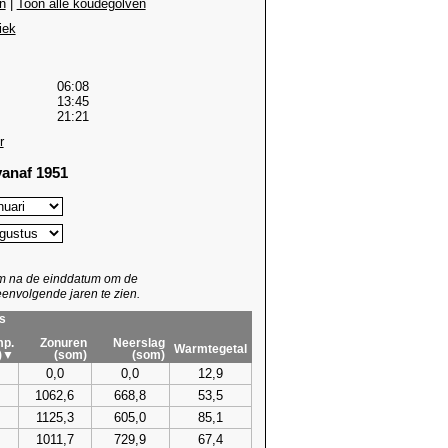
n
|
Toon alle koudegolven
iek
06:08
13:45
21:21
r
anaf 1951
um na de einddatum om de
envolgende jaren te zien.
s
p.
Zonuren
Neerslag
Warmtegetal
)▼
(som)
(som)
0,0
0,0
12,9
1062,6
668,8
53,5
1125,3
605,0
85,1
1011,7
729,9
67,4