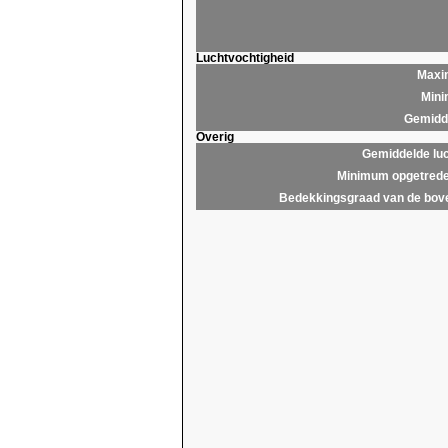
Luchtvochtigheid
Maxim
Mini
Gemidde
Overig
Gemiddelde lu
Minimum opgetrede
Bedekkingsgraad van de bov