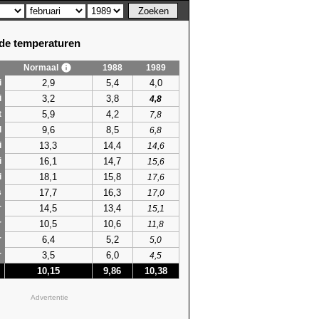
e temperaturen
Normaal
1988
1989
2,9
5,4
4,0
i
3,2
3,8
i
4,8
5,9
4,2
t
7,8
9,6
8,5
l
6,8
13,3
14,4
i
14,6
16,1
14,7
i
15,6
18,1
15,8
i
17,6
17,7
16,3
s
17,0
14,5
13,4
r
15,1
10,5
10,6
r
11,8
6,4
5,2
r
5,0
3,5
6,0
r
4,5
10,15
9,86
10,38
Advertentie