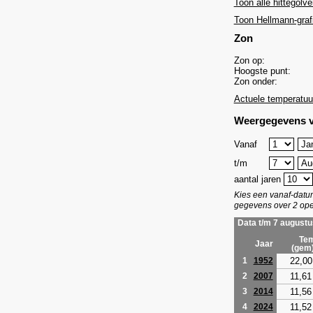
Toon alle hittegolve
Toon Hellmann-graf
Zon
Zon op:
Hoogste punt:
Zon onder:
Actuele temperatuu
Weergegevens v
Vanaf
t/m
aantal jaren
Kies een vanaf-dat
gegevens over 2 ope
Data t/m 7 augustu
Tem
Jaar
(gem
22,00
1
1952
11,61
2
2007
11,56
3
2014
11,52
4
2024