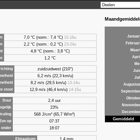
Maandgemiddeld
Januar
7,0 °C (norm.: 7,4 °C)
15-16u
m
Februar
2,2 °C (norm.: 0,2 °C)
23-24u
um
Maar
4,8 °C (norm.: 3,8 °C)
ld
Apri
1,2 °C
te
Me
zuidzuidwest (210°)
ichting
Jun
6,2 m/s (22,3 km/u)
nelheid
Jul
8,2 m/s (29,5 km/u)
13-14u
nelheid
Augustu
12,9 m/s (46,4 km/u)
14-15u
e stoot
Septembe
Oktobe
2,4 uur
Duur
Novembe
23%
ogelijk
Decembe
568 J/cm² (65,7 W/m²)
traling
Gemiddeld
07:37
Zon op
18:07
 onder
1,4 mm
Etmaalsom