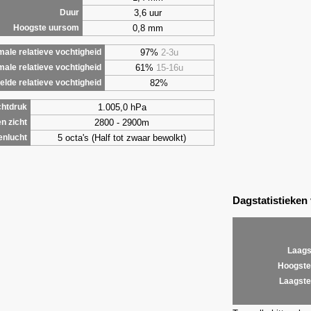
3,6 uur
Duur
0,8 mm
Hoogste uursom
97%
2-3u
ale relatieve vochtigheid
61%
15-16u
male relatieve vochtigheid
82%
lde relatieve vochtigheid
1.005,0 hPa
chtdruk
2800 - 2900m
n zicht
5 octa's (Half tot zwaar bewolkt)
enlucht
Dagstatistieken
Laags
Hoogste
Laagste