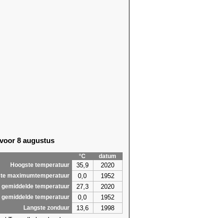
 voor 8 augustus
°C
datum
35,9
2020
Hoogste temperatuur
0,0
1952
te maximumtemperatuur
27,3
2020
 gemiddelde temperatuur
0,0
1952
 gemiddelde temperatuur
13,6
1998
Langste zonduur