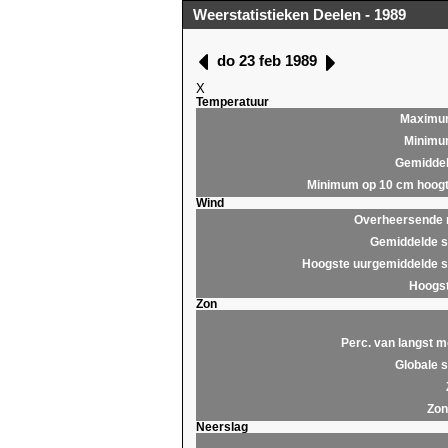
Weerstatistieken Deelen - 1989
do 23 feb 1989
X
Temperatuur
Maximu
Minim
Gemidde
Minimum op 10 cm hoog
Wind
Overheersende r
Gemiddelde s
Hoogste uurgemiddelde s
Hoogst
Zon
Perc. van langst m
Globale s
Zon
Neerslag