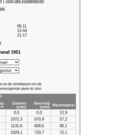
n
|
Toon alle koudegolven
iek
06:11
13:44
21:17
r
anaf 1951
um na de einddatum om de
envolgende jaren te zien.
s
p.
Zonuren
Neerslag
Warmtegetal
)▼
(som)
(som)
0,0
0,0
12,9
1072,3
670,9
57,2
1131,6
609,6
85,1
1029,1
733,7
72,1