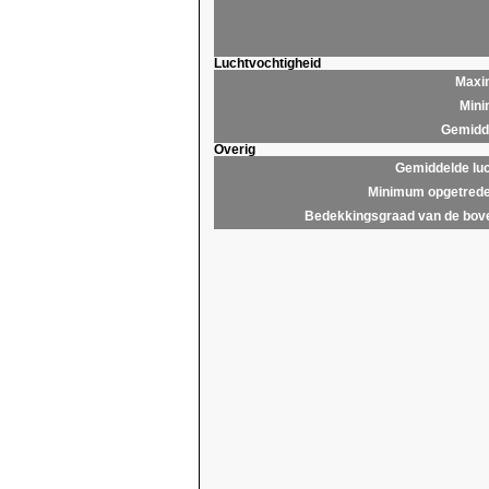
Luchtvochtigheid
Maxim
Mini
Gemidde
Overig
Gemiddelde lu
Minimum opgetrede
Bedekkingsgraad van de bov