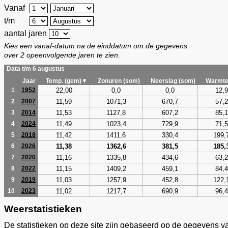
Vanaf
t/m
aantal jaren
Kies een vanaf-datum na de einddatum om de gegevens
over 2 opeenvolgende jaren te zien.
Data t/m 6 augustus
Jaar
Temp. (gem)▼
Zonuren (som)
Neerslag (som)
Warmte
22,00
0,0
0,0
12,9
1
1952
11,59
1071,3
670,7
57,2
2
2007
11,53
1127,8
607,2
85,1
3
2014
11,49
1023,4
729,9
71,5
4
2024
11,42
1411,6
330,4
199,
5
2018
11,38
1362,6
381,5
185,
6
2026
11,16
1335,8
434,6
63,2
7
2020
11,15
1409,2
459,1
84,4
8
2022
11,03
1257,9
452,8
122,
9
2019
11,02
1217,7
690,9
96,4
10
2023
Weerstatistieken
De statistieken op deze site zijn gebaseerd op de gegevens v