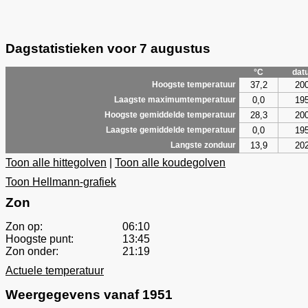
Dagstatistieken voor 7 augustus
°C
dat
37,2
20
Hoogste temperatuur
0,0
19
Laagste maximumtemperatuur
28,3
20
Hoogste gemiddelde temperatuur
0,0
19
Laagste gemiddelde temperatuur
13,9
20
Langste zonduur
Toon alle hittegolven
|
Toon alle koudegolven
Toon Hellmann-grafiek
Zon
Zon op:
06:10
Hoogste punt:
13:45
Zon onder:
21:19
Actuele temperatuur
Weergegevens vanaf 1951