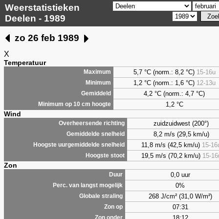
Weerstatistieken
Deelen - 1989
zo 26 feb 1989
X
Temperatuur
5,7 °C (norm.: 8,2 °C)
15-16u
Maximum
1,2 °C (norm.: 1,6 °C)
12-13u
Minimum
4,2 °C (norm.: 4,7 °C)
Gemiddeld
1,2 °C
Minimum op 10 cm hoogte
Wind
zuidzuidwest (200°)
Overheersende richting
8,2 m/s (29,5 km/u)
Gemiddelde snelheid
11,8 m/s (42,5 km/u)
15-16
Hoogste uurgemiddelde snelheid
19,5 m/s (70,2 km/u)
15-16
Hoogste stoot
Zon
0,0 uur
Duur
0%
Perc. van langst mogelijk
268 J/cm² (31,0 W/m²)
Globale straling
07:31
Zon op
18:12
Zon onder