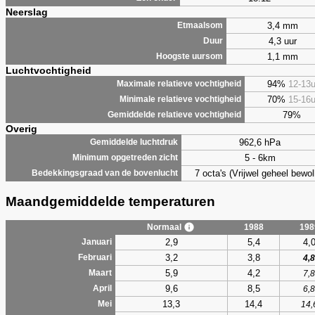
Neerslag
3,4 mm
Etmaalsom
4,3 uur
Duur
1,1 mm
Hoogste uursom
Luchtvochtigheid
94%
12-13
Maximale relatieve vochtigheid
70%
15-16
Minimale relatieve vochtigheid
79%
Gemiddelde relatieve vochtigheid
Overig
962,6 hPa
Gemiddelde luchtdruk
5 - 6km
Minimum opgetreden zicht
7 octa's (Vrijwel geheel bewol
Bedekkingsgraad van de bovenlucht
Maandgemiddelde temperaturen
Normaal
1988
198
2,9
5,4
4,
Januari
3,2
3,8
Februari
4,8
5,9
4,2
Maart
7,8
9,6
8,5
April
6,8
13,3
14,4
Mei
14,