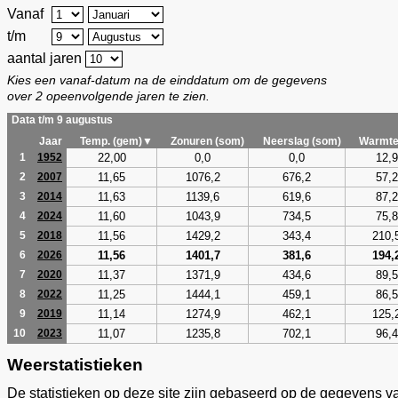
Vanaf
t/m
aantal jaren
Kies een vanaf-datum na de einddatum om de gegevens
over 2 opeenvolgende jaren te zien.
Data t/m 9 augustus
Jaar
Temp. (gem)▼
Zonuren (som)
Neerslag (som)
Warmte
22,00
0,0
0,0
12,9
1
1952
11,65
1076,2
676,2
57,2
2
2007
11,63
1139,6
619,6
87,2
3
2014
11,60
1043,9
734,5
75,8
4
2024
11,56
1429,2
343,4
210,
5
2018
11,56
1401,7
381,6
194,
6
2026
11,37
1371,9
434,6
89,5
7
2020
11,25
1444,1
459,1
86,5
8
2022
11,14
1274,9
462,1
125,
9
2019
11,07
1235,8
702,1
96,4
10
2023
Weerstatistieken
De statistieken op deze site zijn gebaseerd op de gegevens v