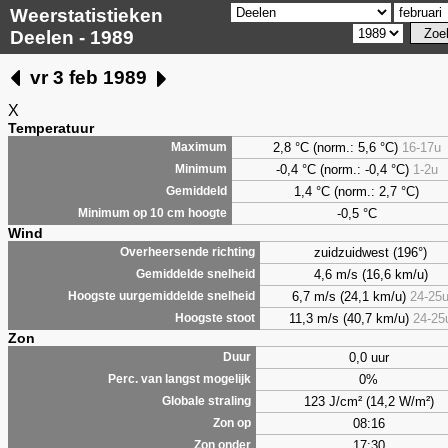
Weerstatistieken
Deelen - 1989
vr 3 feb 1989
X
Temperatuur
2,8
°C (norm.: 5,6 °C)
16-17u
Maximum
-0,4 °C (norm.: -0,4 °C)
1-2u
Minimum
1,4
°C (norm.: 2,7 °C)
Gemiddeld
-0,5 °C
Minimum op 10 cm hoogte
Wind
zuidzuidwest (196°)
Overheersende richting
4,6 m/s (16,6 km/u)
Gemiddelde snelheid
6,7 m/s (24,1 km/u)
24-25
Hoogste uurgemiddelde snelheid
11,3 m/s (40,7 km/u)
24-25
Hoogste stoot
Zon
0,0 uur
Duur
0%
Perc. van langst mogelijk
123 J/cm² (14,2 W/m²)
Globale straling
08:16
Zon op
17:30
Zon onder