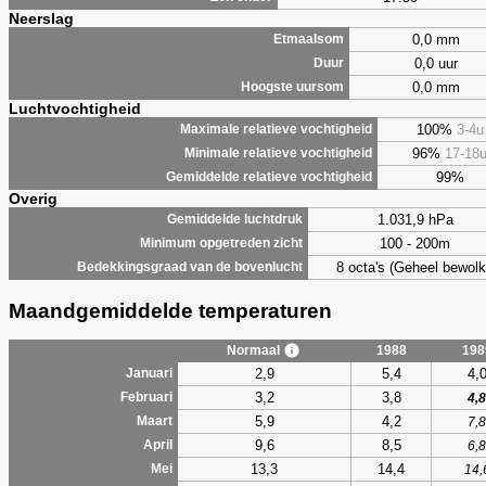
Neerslag
0,0 mm
Etmaalsom
0,0 uur
Duur
0,0 mm
Hoogste uursom
Luchtvochtigheid
100%
3-4u
Maximale relatieve vochtigheid
96%
17-18
Minimale relatieve vochtigheid
99%
Gemiddelde relatieve vochtigheid
Overig
1.031,9 hPa
Gemiddelde luchtdruk
100 - 200m
Minimum opgetreden zicht
8 octa's (Geheel bewolk
Bedekkingsgraad van de bovenlucht
Maandgemiddelde temperaturen
Normaal
1988
198
2,9
5,4
4,
Januari
3,2
3,8
Februari
4,8
5,9
4,2
Maart
7,8
9,6
8,5
April
6,8
13,3
14,4
Mei
14,