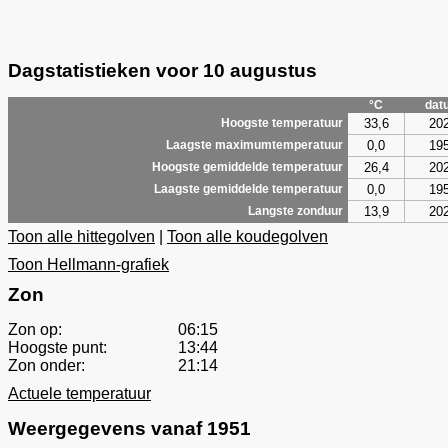
Dagstatistieken voor 10 augustus
°C
dat
33,6
20
Hoogste temperatuur
0,0
19
Laagste maximumtemperatuur
26,4
20
Hoogste gemiddelde temperatuur
0,0
19
Laagste gemiddelde temperatuur
13,9
20
Langste zonduur
Toon alle hittegolven
|
Toon alle koudegolven
Toon Hellmann-grafiek
Zon
Zon op:
06:15
Hoogste punt:
13:44
Zon onder:
21:14
Actuele temperatuur
Weergegevens vanaf 1951