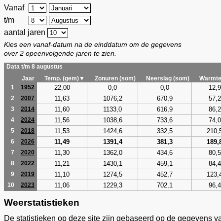
Vanaf
t/m
aantal jaren
Kies een vanaf-datum na de einddatum om de gegevens
over 2 opeenvolgende jaren te zien.
Data t/m 8 augustus
Jaar
Temp. (gem)▼
Zonuren (som)
Neerslag (som)
Warmte
22,00
0,0
0,0
12,9
1
1952
11,63
1076,2
670,9
57,2
2
2007
11,60
1133,0
616,9
86,2
3
2014
11,56
1038,6
733,6
74,0
4
2024
11,53
1424,6
332,5
210,
5
2018
11,49
1391,4
381,3
189,
6
2026
11,30
1362,0
434,6
80,5
7
2020
11,21
1430,1
459,1
84,4
8
2022
11,10
1274,5
452,7
123,
9
2019
11,06
1229,3
702,1
96,4
10
2023
Weerstatistieken
De statistieken op deze site zijn gebaseerd op de gegevens v