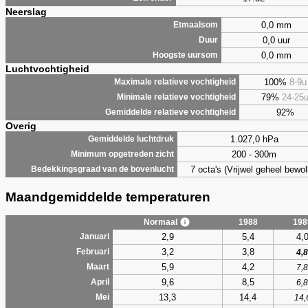
Neerslag
0,0 mm
Etmaalsom
0,0 uur
Duur
0,0 mm
Hoogste uursom
Luchtvochtigheid
100%
8-9u
Maximale relatieve vochtigheid
79%
24-25
Minimale relatieve vochtigheid
92%
Gemiddelde relatieve vochtigheid
Overig
1.027,0 hPa
Gemiddelde luchtdruk
200 - 300m
Minimum opgetreden zicht
7 octa's (Vrijwel geheel bewol
Bedekkingsgraad van de bovenlucht
Maandgemiddelde temperaturen
Normaal
1988
198
2,9
5,4
4,
Januari
3,2
3,8
Februari
4,8
5,9
4,2
Maart
7,8
9,6
8,5
April
6,8
13,3
14,4
Mei
14,