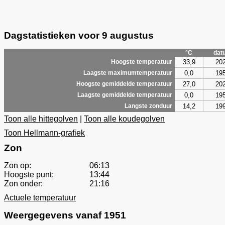
Dagstatistieken voor 9 augustus
°C
dat
33,9
20
Hoogste temperatuur
0,0
19
Laagste maximumtemperatuur
27,0
20
Hoogste gemiddelde temperatuur
0,0
19
Laagste gemiddelde temperatuur
14,2
19
Langste zonduur
Toon alle hittegolven
|
Toon alle koudegolven
Toon Hellmann-grafiek
Zon
Zon op:
06:13
Hoogste punt:
13:44
Zon onder:
21:16
Actuele temperatuur
Weergegevens vanaf 1951