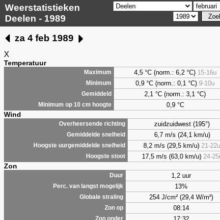
Weerstatistieken
Deelen - 1989
za 4 feb 1989
X
Temperatuur
4,5 °C (norm.: 6,2 °C)
15-16u
Maximum
0,9 °C (norm.: 0,1 °C)
9-10u
Minimum
2,1 °C (norm.: 3,1 °C)
Gemiddeld
0,9 °C
Minimum op 10 cm hoogte
Wind
zuidzuidwest (195°)
Overheersende richting
6,7 m/s (24,1 km/u)
Gemiddelde snelheid
8,2 m/s (29,5 km/u)
21-22
Hoogste uurgemiddelde snelheid
17,5 m/s (63,0 km/u)
24-25
Hoogste stoot
Zon
1,2 uur
Duur
13%
Perc. van langst mogelijk
254 J/cm² (29,4 W/m²)
Globale straling
08:14
Zon op
17:32
Zon onder