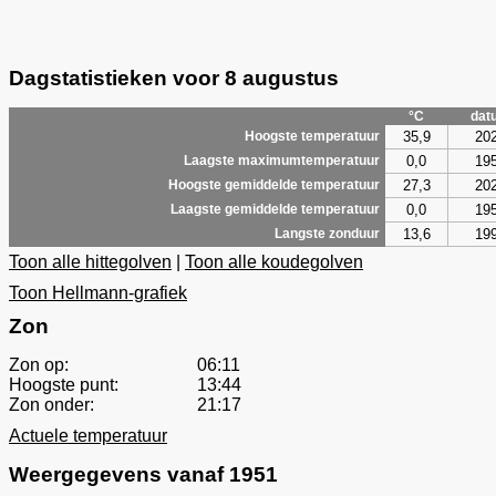
Dagstatistieken voor 8 augustus
°C
dat
35,9
20
Hoogste temperatuur
0,0
19
Laagste maximumtemperatuur
27,3
20
Hoogste gemiddelde temperatuur
0,0
19
Laagste gemiddelde temperatuur
13,6
19
Langste zonduur
Toon alle hittegolven
|
Toon alle koudegolven
Toon Hellmann-grafiek
Zon
Zon op:
06:11
Hoogste punt:
13:44
Zon onder:
21:17
Actuele temperatuur
Weergegevens vanaf 1951