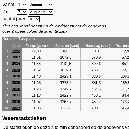
Vanaf
t/m
aantal jaren
Kies een vanaf-datum na de einddatum om de gegevens
over 2 opeenvolgende jaren te zien.
Data t/m 7 augustus
Jaar
Temp. (gem)▼
Zonuren (som)
Neerslag (som)
Warmte
22,00
0,0
0,0
12,9
1
1952
11,61
1072,3
670,9
57,2
2
2007
11,56
1131,6
609,6
85,1
3
2014
11,52
1029,1
733,7
72,1
4
2024
11,49
1423,1
330,6
208,
5
2018
11,46
1378,2
381,3
189,
6
2026
11,23
1349,7
434,6
71,2
7
2020
11,18
1422,7
459,1
84,4
8
2022
11,07
1267,7
452,7
123,
9
2019
11,03
1222,8
700,1
96,4
10
2023
Weerstatistieken
De statistieken op deze site zijn gebaseerd op de gegevens v