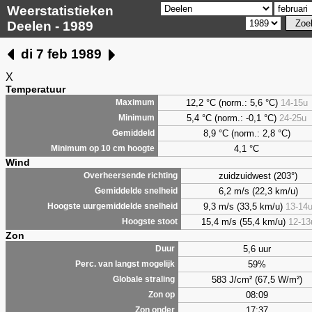
Weerstatistieken
Deelen - 1989
di 7 feb 1989
X
Temperatuur
12,2 °C (norm.: 5,6 °C)
14-15u
Maximum
5,4
°C (norm.: -0,1 °C)
24-25u
Minimum
8,9
°C (norm.: 2,8 °C)
Gemiddeld
4,1
°C
Minimum op 10 cm hoogte
Wind
zuidzuidwest (203°)
Overheersende richting
6,2 m/s (22,3 km/u)
Gemiddelde snelheid
9,3 m/s (33,5 km/u)
13-14
Hoogste uurgemiddelde snelheid
15,4 m/s (55,4 km/u)
12-13
Hoogste stoot
Zon
5,6 uur
Duur
59%
Perc. van langst mogelijk
583 J/cm² (67,5 W/m²)
Globale straling
08:09
Zon op
17:37
Zon onder