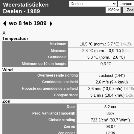
Weerstatistieken
Deelen - 1989
wo 8 feb 1989
X
Temperatuur
10,5 °C (norm.: 5,7 °C)
14-15u
Maximum
2,3
°C (norm.: -0,9 °C)
8-9u
Minimum
5,3
°C (norm.: 2,6 °C)
Gemiddeld
0,3
°C
Minimum op 10 cm hoogte
Wind
zuidoost (144°)
Overheersende richting
2,6 m/s (9,4 km/u)
Gemiddelde snelheid
3,6 m/s (13,0 km/u)
18-19
Hoogste uurgemiddelde snelheid
5,1 m/s (18,4 km/u)
1-2u
Hoogste stoot
Zon
8,2 uur
Duur
86%
Perc. van langst mogelijk
723 J/cm² (83,7 W/m²)
Globale straling
08:07
Zon op
17:39
Zon onder