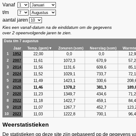
Vanaf
t/m
aantal jaren
Kies een vanaf-datum na de einddatum om de gegevens
over 2 opeenvolgende jaren te zien.
Data t/m 7 augustus
Jaar
Temp. (gem)▼
Zonuren (som)
Neerslag (som)
Warmte
22,00
0,0
0,0
12,9
1
1952
11,61
1072,3
670,9
57,2
2
2007
11,56
1131,6
609,6
85,1
3
2014
11,52
1029,1
733,7
72,1
4
2024
11,49
1423,1
330,6
208,
5
2018
11,46
1378,2
381,3
189,
6
2026
11,23
1349,7
434,6
71,2
7
2020
11,18
1422,7
459,1
84,4
8
2022
11,07
1267,7
452,7
123,
9
2019
11,03
1222,8
700,1
96,4
10
2023
Weerstatistieken
De statistieken op deze site zijn gebaseerd op de gegevens v