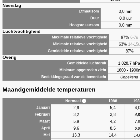
Neerslag
0,0 mm
Etmaalsom
0,0 uur
Duur
0,0 mm
Hoogste uursom
Luchtvochtigheid
97%
6-7u
Maximale relatieve vochtigheid
63%
14-15
Minimale relatieve vochtigheid
87%
Gemiddelde relatieve vochtigheid
Overig
1.028,7 hPa
Gemiddelde luchtdruk
1800 - 1900
Minimum opgetreden zicht
Bedekkingsgraad van de bovenlucht
Onbekend
Maandgemiddelde temperaturen
Normaal
1988
198
2,9
5,4
4,
Januari
3,2
3,8
Februari
4,8
5,9
4,2
Maart
7,8
9,6
8,5
April
6,8
13,3
14,4
Mei
14,