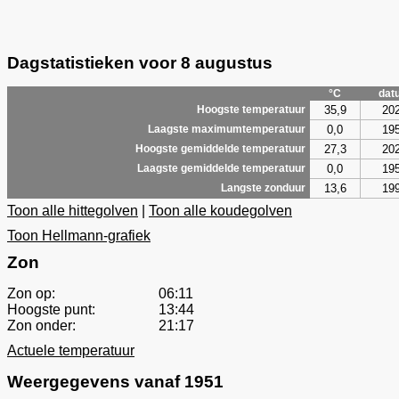
Dagstatistieken voor 8 augustus
°C
dat
35,9
20
Hoogste temperatuur
0,0
19
Laagste maximumtemperatuur
27,3
20
Hoogste gemiddelde temperatuur
0,0
19
Laagste gemiddelde temperatuur
13,6
19
Langste zonduur
Toon alle hittegolven
|
Toon alle koudegolven
Toon Hellmann-grafiek
Zon
Zon op:
06:11
Hoogste punt:
13:44
Zon onder:
21:17
Actuele temperatuur
Weergegevens vanaf 1951