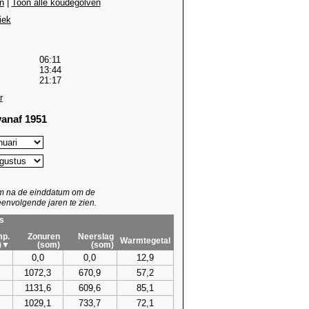
n
|
Toon alle koudegolven
iek
06:11
13:44
21:17
r
anaf 1951
um na de einddatum om de
envolgende jaren te zien.
s
p.
Zonuren
Neerslag
Warmtegetal
)▼
(som)
(som)
0,0
0,0
12,9
1072,3
670,9
57,2
1131,6
609,6
85,1
1029,1
733,7
72,1