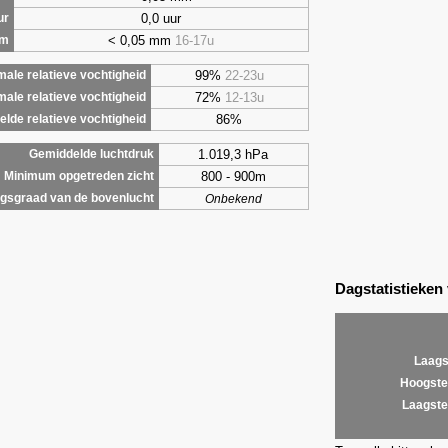
0,0 uur
ur
< 0,05 mm
16-17u
om
99%
22-23u
ale relatieve vochtigheid
72%
12-13u
male relatieve vochtigheid
86%
lde relatieve vochtigheid
1.019,3 hPa
Gemiddelde luchtdruk
800 - 900m
Minimum opgetreden zicht
gsgraad van de bovenlucht
Onbekend
Dagstatistieken
Laags
Hoogste
Laagste