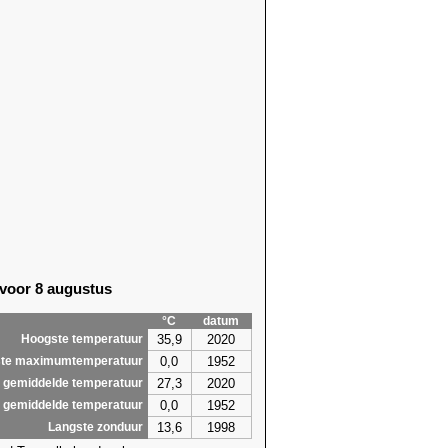
 voor 8 augustus
°C
datum
35,9
2020
Hoogste temperatuur
0,0
1952
te maximumtemperatuur
27,3
2020
 gemiddelde temperatuur
0,0
1952
 gemiddelde temperatuur
13,6
1998
Langste zonduur