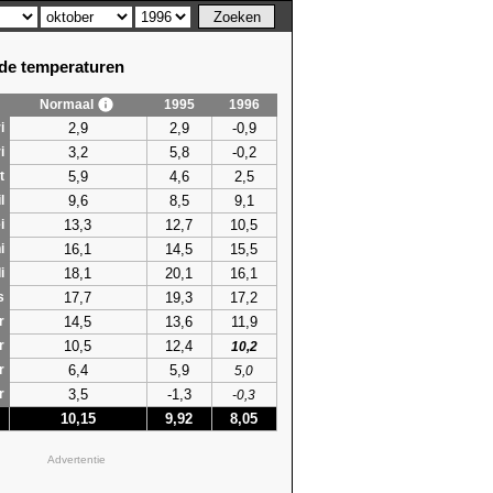
e temperaturen
Normaal
1995
1996
2,9
2,9
-0,9
i
3,2
5,8
-0,2
i
5,9
4,6
2,5
t
9,6
8,5
9,1
l
13,3
12,7
10,5
i
16,1
14,5
15,5
i
18,1
20,1
16,1
i
17,7
19,3
17,2
s
14,5
13,6
11,9
r
10,5
12,4
r
10,2
6,4
5,9
r
5,0
3,5
-1,3
r
-0,3
10,15
9,92
8,05
Advertentie