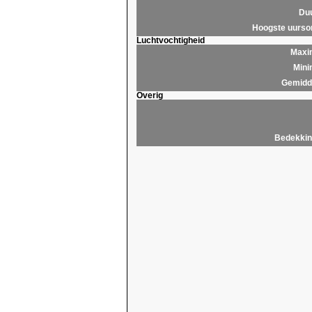
Du
Hoogste uurs
Luchtvochtigheid
Maxim
Mini
Gemidde
Overig
Bedekkin