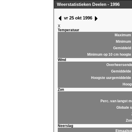
Weerstatistieken Deelen - 1996
vr 25 okt 1996
X
Temperatuur
Maximum
Minimum
Gemiddeld
Minimum op 10 cm hoogte
Wind
Overheersende 
Gemiddelde 
Hoogste uurgemiddelde 
Hoogs
Zon
Perc. van langst m
Globale s
Zon
Neerslag
Etmaals