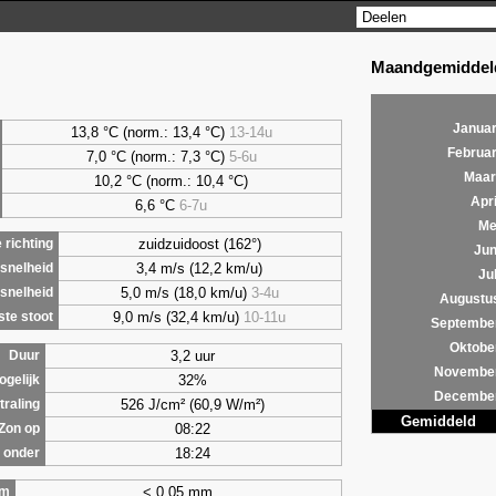
Maandgemiddeld
Januar
13,8 °C (norm.: 13,4 °C)
13-14u
Februar
7,0
°C (norm.: 7,3 °C)
5-6u
Maar
10,2 °C (norm.: 10,4 °C)
Apri
6,6
°C
6-7u
Me
zuidzuidoost (162°)
richting
Jun
3,4 m/s (12,2 km/u)
snelheid
Jul
5,0 m/s (18,0 km/u)
3-4u
snelheid
Augustu
9,0 m/s (32,4 km/u)
10-11u
te stoot
Septembe
Oktobe
3,2 uur
Duur
Novembe
32%
ogelijk
Decembe
526 J/cm² (60,9 W/m²)
traling
Gemiddeld
08:22
Zon op
18:24
 onder
< 0,05 mm
om