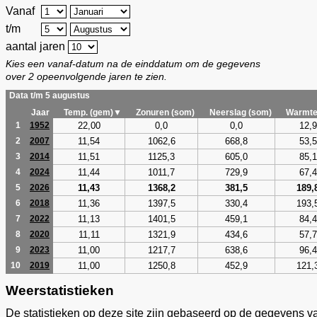
Vanaf
t/m
aantal jaren
Kies een vanaf-datum na de einddatum om de gegevens
over 2 opeenvolgende jaren te zien.
Data t/m 5 augustus
Jaar
Temp. (gem)▼
Zonuren (som)
Neerslag (som)
Warmte
22,00
0,0
0,0
12,9
1
1952
11,54
1062,6
668,8
53,5
2
2007
11,51
1125,3
605,0
85,1
3
2014
11,44
1011,7
729,9
67,4
4
2024
11,43
1368,2
381,5
189,
5
2026
11,36
1397,5
330,4
193,
6
2018
11,13
1401,5
459,1
84,4
7
2022
11,11
1321,9
434,6
57,7
8
2020
11,00
1217,7
638,6
96,4
9
2023
11,00
1250,8
452,9
121,
10
2019
Weerstatistieken
De statistieken op deze site zijn gebaseerd op de gegevens v