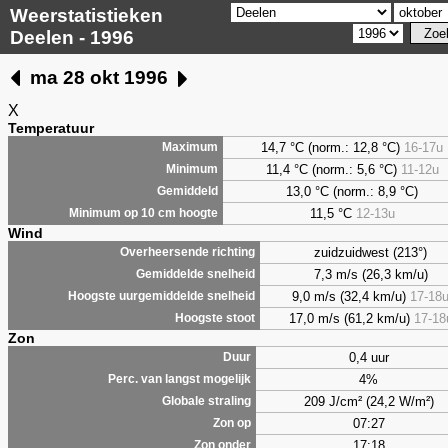
Weerstatistieken
Deelen - 1996
ma 28 okt 1996
X
Temperatuur
14,7 °C (norm.: 12,8 °C)
16-17u
Maximum
11,4 °C (norm.: 5,6 °C)
11-12u
Minimum
13,0 °C (norm.: 8,9 °C)
Gemiddeld
11,5 °C
12-13u
Minimum op 10 cm hoogte
Wind
zuidzuidwest (213°)
Overheersende richting
7,3 m/s (26,3 km/u)
Gemiddelde snelheid
9,0 m/s (32,4 km/u)
17-18
Hoogste uurgemiddelde snelheid
17,0 m/s (61,2 km/u)
17-18
Hoogste stoot
Zon
0,4 uur
Duur
4%
Perc. van langst mogelijk
209 J/cm² (24,2 W/m²)
Globale straling
07:27
Zon op
17:18
Zon onder