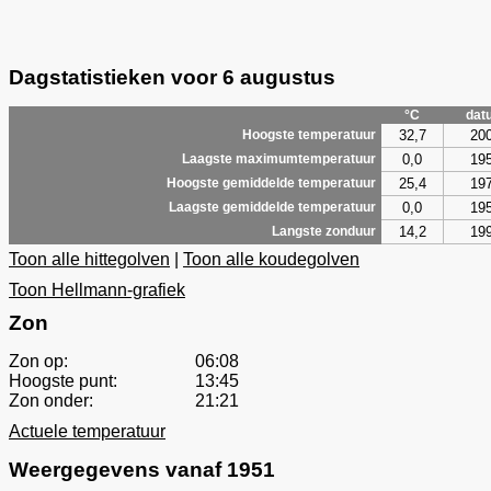
Dagstatistieken voor 6 augustus
°C
dat
32,7
20
Hoogste temperatuur
0,0
19
Laagste maximumtemperatuur
25,4
19
Hoogste gemiddelde temperatuur
0,0
19
Laagste gemiddelde temperatuur
14,2
19
Langste zonduur
Toon alle hittegolven
|
Toon alle koudegolven
Toon Hellmann-grafiek
Zon
Zon op:
06:08
Hoogste punt:
13:45
Zon onder:
21:21
Actuele temperatuur
Weergegevens vanaf 1951