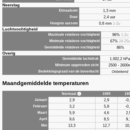
Neerslag
1,3 mm
Etmaalsom
2,4 uur
Duur
0,8 mm
1-2u
Hoogste uursom
Luchtvochtigheid
96%
1-2u
Maximale relatieve vochtigheid
67%
24-25
Minimale relatieve vochtigheid
86%
Gemiddelde relatieve vochtigheid
Overig
1.002,2 hPa
Gemiddelde luchtdruk
2500 - 2600
Minimum opgetreden zicht
Bedekkingsgraad van de bovenlucht
Onbekend
Maandgemiddelde temperaturen
Normaal
1995
19
2,9
2,9
-0
Januari
3,2
5,8
-0
Februari
5,9
4,6
2,
Maart
9,6
8,5
9,
April
13,3
12,7
10
Mei