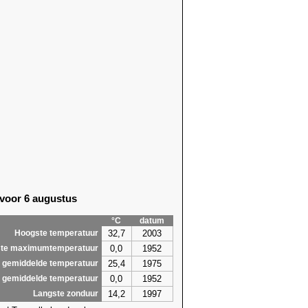
 voor 6 augustus
°C
datum
32,7
2003
Hoogste temperatuur
0,0
1952
te maximumtemperatuur
25,4
1975
 gemiddelde temperatuur
0,0
1952
 gemiddelde temperatuur
14,2
1997
Langste zonduur