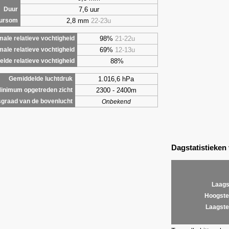
7,6 uur
Duur
2,8 mm
22-23u
uursom
98%
21-22u
ale relatieve vochtigheid
69%
12-13u
male relatieve vochtigheid
88%
lde relatieve vochtigheid
1.016,6 hPa
Gemiddelde luchtdruk
2300 - 2400m
inimum opgetreden zicht
graad van de bovenlucht
Onbekend
Dagstatistieken
Laags
Hoogste
Laagste