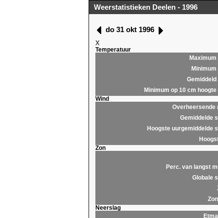
Weerstatistieken Deelen - 1996
do 31 okt 1996
X
Temperatuur
Maximum
Minimum
Gemiddeld
Minimum op 10 cm hoogte
Wind
Overheersende r
Gemiddelde s
Hoogste uurgemiddelde s
Hoogst
Zon
Perc. van langst m
Globale s
Zon
Neerslag
Etma