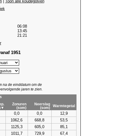
n
|
Toon alle koudegolven
iek
06:08
13:45
21:21
r
anaf 1951
um na de einddatum om de
envolgende jaren te zien.
s
p.
Zonuren
Neerslag
Warmtegetal
)▼
(som)
(som)
0,0
0,0
12,9
1062,6
668,8
53,5
1125,3
605,0
85,1
1011,7
729,9
67,4