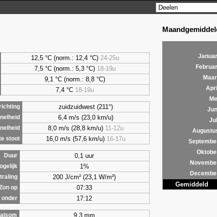
Maandgemiddeld
Januar
12,5 °C (norm.: 12,4 °C)
24-25u
Februar
7,5
°C (norm.: 5,3 °C)
18-19u
Maar
9,1
°C (norm.: 8,8 °C)
Apri
7,4
°C
18-19u
Me
zuidzuidwest (211°)
ichting
Jun
6,4 m/s (23,0 km/u)
nelheid
Jul
8,0 m/s (28,8 km/u)
11-12u
nelheid
Augustu
16,0 m/s (57,6 km/u)
16-17u
e stoot
Septembe
Oktobe
0,1 uur
Duur
Novembe
1%
ogelijk
Decembe
200 J/cm² (23,1 W/m²)
traling
Gemiddeld
07:33
Zon op
17:12
 onder
9,3 mm
alsom