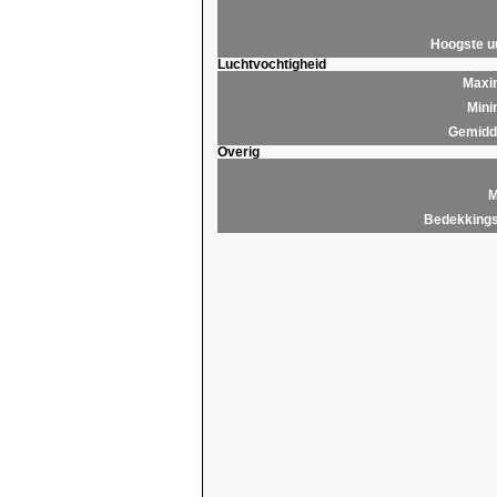
Hoogste 
Luchtvochtigheid
Maxim
Mini
Gemidde
Overig
M
Bedekkings