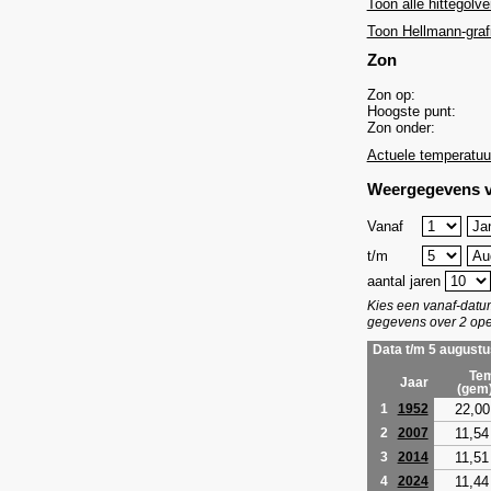
Toon alle hittegolve
Toon Hellmann-graf
Zon
Zon op:
Hoogste punt:
Zon onder:
Actuele temperatuu
Weergegevens v
Vanaf
t/m
aantal jaren
Kies een vanaf-dat
gegevens over 2 ope
Data t/m 5 augustu
Tem
Jaar
(gem
22,00
1
1952
11,54
2
2007
11,51
3
2014
11,44
4
2024