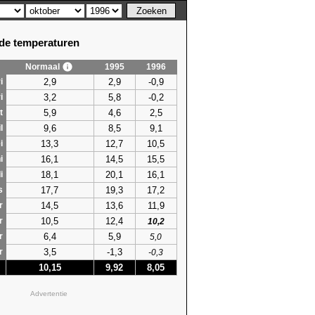
e temperaturen
Normaal
1995
1996
2,9
2,9
-0,9
i
3,2
5,8
-0,2
i
5,9
4,6
2,5
t
9,6
8,5
9,1
l
13,3
12,7
10,5
i
16,1
14,5
15,5
i
18,1
20,1
16,1
i
17,7
19,3
17,2
s
14,5
13,6
11,9
r
10,5
12,4
r
10,2
6,4
5,9
r
5,0
3,5
-1,3
r
-0,3
10,15
9,92
8,05
Advertentie