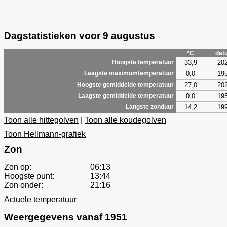
Dagstatistieken voor 9 augustus
°C
dat
33,9
20
Hoogste temperatuur
0,0
19
Laagste maximumtemperatuur
27,0
20
Hoogste gemiddelde temperatuur
0,0
19
Laagste gemiddelde temperatuur
14,2
19
Langste zonduur
Toon alle hittegolven
|
Toon alle koudegolven
Toon Hellmann-grafiek
Zon
Zon op:
06:13
Hoogste punt:
13:44
Zon onder:
21:16
Actuele temperatuur
Weergegevens vanaf 1951