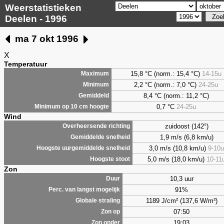
Weerstatistieken
Deelen - 1996
ma 7 okt 1996
X
Temperatuur
15,8 °C (norm.: 15,4 °C)
14-15u
Maximum
2,2
°C (norm.: 7,0 °C)
24-25u
Minimum
8,4
°C (norm.: 11,2 °C)
Gemiddeld
0,7
°C
24-25u
Minimum op 10 cm hoogte
Wind
zuidoost (142°)
Overheersende richting
1,9 m/s (6,8 km/u)
Gemiddelde snelheid
3,0 m/s (10,8 km/u)
9-10u
Hoogste uurgemiddelde snelheid
5,0 m/s (18,0 km/u)
10-11
Hoogste stoot
Zon
10,3 uur
Duur
91%
Perc. van langst mogelijk
1189 J/cm² (137,6 W/m²)
Globale straling
07:50
Zon op
19:03
Zon onder