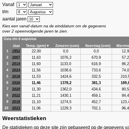
Vanaf
t/m
aantal jaren
Kies een vanaf-datum na de einddatum om de gegevens
over 2 opeenvolgende jaren te zien.
Data t/m 8 augustus
Jaar
Temp. (gem)▼
Zonuren (som)
Neerslag (som)
Warmte
22,00
0,0
0,0
12,9
1
1952
11,63
1076,2
670,9
57,2
2
2007
11,60
1133,0
616,9
86,2
3
2014
11,56
1038,6
733,6
74,0
4
2024
11,53
1424,6
332,5
210,
5
2018
11,46
1378,2
381,3
189,
6
2026
11,30
1362,0
434,6
80,5
7
2020
11,21
1430,1
459,1
84,4
8
2022
11,10
1274,5
452,7
123,
9
2019
11,06
1229,3
702,1
96,4
10
2023
Weerstatistieken
De statistieken op deze site zijn gebaseerd op de gegevens v