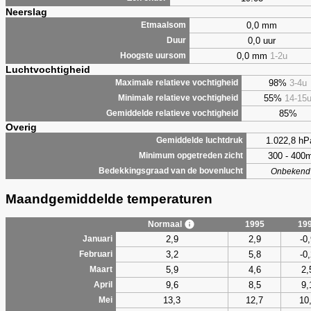
Neerslag
0,0 mm
Etmaalsom
0,0 uur
Duur
0,0 mm
1-2u
Hoogste uursom
Luchtvochtigheid
98%
3-4u
Maximale relatieve vochtigheid
55%
14-15
Minimale relatieve vochtigheid
85%
Gemiddelde relatieve vochtigheid
Overig
1.022,8 hP
Gemiddelde luchtdruk
300 - 400
Minimum opgetreden zicht
Bedekkingsgraad van de bovenlucht
Onbekend
Maandgemiddelde temperaturen
Normaal
1995
19
2,9
2,9
-0
Januari
3,2
5,8
-0
Februari
5,9
4,6
2,
Maart
9,6
8,5
9,
April
13,3
12,7
10
Mei