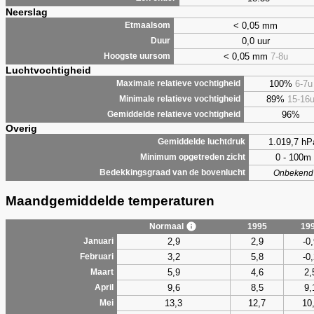
Neerslag
< 0,05 mm
Etmaalsom
0,0 uur
Duur
< 0,05 mm
7-8u
Hoogste uursom
Luchtvochtigheid
100%
6-7u
Maximale relatieve vochtigheid
89%
15-16
Minimale relatieve vochtigheid
96%
Gemiddelde relatieve vochtigheid
Overig
1.019,7 hP
Gemiddelde luchtdruk
0 - 100m
Minimum opgetreden zicht
Bedekkingsgraad van de bovenlucht
Onbekend
Maandgemiddelde temperaturen
Normaal
1995
19
2,9
2,9
-0
Januari
3,2
5,8
-0
Februari
5,9
4,6
2,
Maart
9,6
8,5
9,
April
13,3
12,7
10
Mei