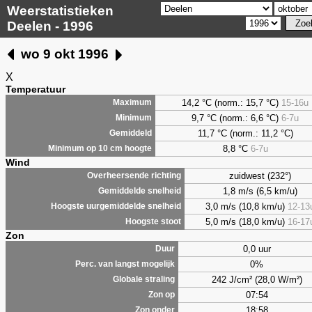
Weerstatistieken
Deelen - 1996
wo 9 okt 1996
X
Temperatuur
14,2 °C (norm.: 15,7 °C)
15-16u
Maximum
9,7
°C (norm.: 6,6 °C)
6-7u
Minimum
11,7 °C (norm.: 11,2 °C)
Gemiddeld
8,8
°C
6-7u
Minimum op 10 cm hoogte
Wind
zuidwest (232°)
Overheersende richting
1,8 m/s (6,5 km/u)
Gemiddelde snelheid
3,0 m/s (10,8 km/u)
12-13
Hoogste uurgemiddelde snelheid
5,0 m/s (18,0 km/u)
16-17
Hoogste stoot
Zon
0,0 uur
Duur
0%
Perc. van langst mogelijk
242 J/cm² (28,0 W/m²)
Globale straling
07:54
Zon op
18:58
Zon onder