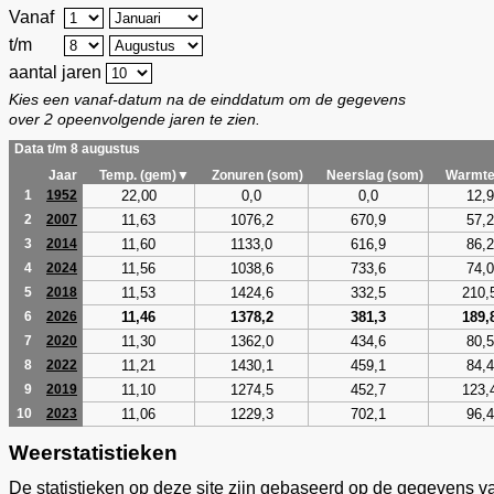
Vanaf
t/m
aantal jaren
Kies een vanaf-datum na de einddatum om de gegevens
over 2 opeenvolgende jaren te zien.
Data t/m 8 augustus
Jaar
Temp. (gem)▼
Zonuren (som)
Neerslag (som)
Warmte
22,00
0,0
0,0
12,9
1
1952
11,63
1076,2
670,9
57,2
2
2007
11,60
1133,0
616,9
86,2
3
2014
11,56
1038,6
733,6
74,0
4
2024
11,53
1424,6
332,5
210,
5
2018
11,46
1378,2
381,3
189,
6
2026
11,30
1362,0
434,6
80,5
7
2020
11,21
1430,1
459,1
84,4
8
2022
11,10
1274,5
452,7
123,
9
2019
11,06
1229,3
702,1
96,4
10
2023
Weerstatistieken
De statistieken op deze site zijn gebaseerd op de gegevens v