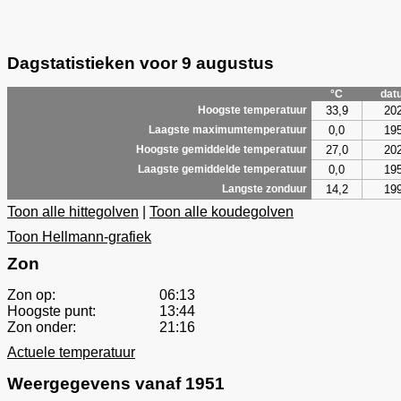
Dagstatistieken voor 9 augustus
°C
dat
33,9
20
Hoogste temperatuur
0,0
19
Laagste maximumtemperatuur
27,0
20
Hoogste gemiddelde temperatuur
0,0
19
Laagste gemiddelde temperatuur
14,2
19
Langste zonduur
Toon alle hittegolven
|
Toon alle koudegolven
Toon Hellmann-grafiek
Zon
Zon op:
06:13
Hoogste punt:
13:44
Zon onder:
21:16
Actuele temperatuur
Weergegevens vanaf 1951