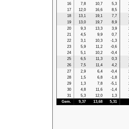
16
7,8
10,7
5,3
17
12,0
16,6
8,5
18
13,1
19,1
7,7
19
13,0
19,7
8,9
20
9,3
13,3
3,9
21
4,5
9,9
0,7
22
3,1
10,3
-1,3
23
5,9
11,2
-0,6
24
5,1
10,2
-0,4
25
6,5
11,3
0,3
26
7,5
11,4
4,2
27
2,9
6,4
-0,4
28
1,5
6,8
-1,8
29
1,3
7,8
-5,1
30
4,8
11,6
-1,4
31
5,3
12,0
1,3
Gem.
9,37
13,68
5,31