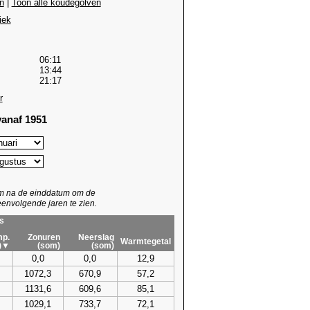
n
|
Toon alle koudegolven
iek
06:11
13:44
21:17
r
anaf 1951
um na de einddatum om de
envolgende jaren te zien.
s
p.
Zonuren
Neerslag
Warmtegetal
)▼
(som)
(som)
0,0
0,0
12,9
1072,3
670,9
57,2
1131,6
609,6
85,1
1029,1
733,7
72,1