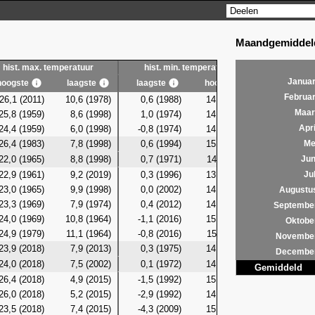
Maandgemiddeld
hist. max. temperatuur
hist. min. temperatuur
hist. g
Januar
hoogste
laagste
laagste
hoogste
laagste
Februar
26,1 (2011)
10,6 (1978)
0,6 (1988)
14,4 (2001)
6,2 (197
Maar
25,8 (1959)
8,6 (1998)
1,0 (1974)
14,6 (2023)
6,1 (197
24,4 (1959)
6,0 (1998)
-0,8 (1974)
14,9 (2010)
5,2 (199
Apri
26,4 (1983)
7,8 (1998)
0,6 (1994)
15,2 (1966)
4,8 (199
Me
22,0 (1965)
8,8 (1998)
0,7 (1971)
14,1 (2011)
6,8 (199
Jun
22,9 (1961)
9,2 (2019)
0,3 (1996)
13,4 (2006)
7,6 (199
Jul
23,0 (1965)
9,9 (1998)
0,0 (2002)
14,2 (2023)
6,5 (201
Augustu
23,3 (1969)
7,9 (1974)
0,4 (2012)
14,6 (1969)
5,6 (200
Septembe
24,0 (1969)
10,8 (1964)
-1,1 (2016)
15,1 (1997)
5,8 (201
Oktobe
24,9 (1979)
11,1 (1964)
-0,8 (2016)
15,9 (2011)
6,1 (197
Novembe
23,9 (2018)
7,9 (2013)
0,3 (1975)
14,0 (2023)
4,8 (197
Decembe
24,0 (2018)
7,5 (2002)
0,1 (1972)
14,5 (2018)
4,2 (201
Gemiddeld
26,4 (2018)
4,9 (2015)
-1,5 (1992)
15,9 (2018)
2,8 (201
26,0 (2018)
5,2 (2015)
-2,9 (1992)
14,1 (2001)
2,8 (200
23,5 (2018)
7,4 (2015)
-4,3 (2009)
15,0 (1990)
3,5 (200