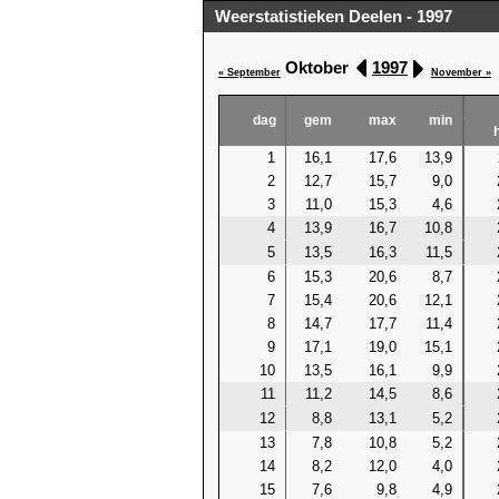
Weerstatistieken Deelen - 1997
Oktober
1997
« September
November »
dag
gem
max
min
1
16,1
17,6
13,9
2
12,7
15,7
9,0
3
11,0
15,3
4,6
4
13,9
16,7
10,8
5
13,5
16,3
11,5
6
15,3
20,6
8,7
7
15,4
20,6
12,1
8
14,7
17,7
11,4
9
17,1
19,0
15,1
10
13,5
16,1
9,9
11
11,2
14,5
8,6
12
8,8
13,1
5,2
13
7,8
10,8
5,2
14
8,2
12,0
4,0
15
7,6
9,8
4,9