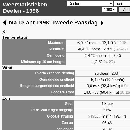
Weerstatistieken
Deelen - 1998
ma 13 apr 1998: Tweede Paasdag
X
Temperatuur
6,0
°C (norm.: 13,1 °C)
17-18u
Maximum
-0,4 °C (norm.: 2,8 °C)
24-25u
Minimum
2,4
°C (norm.: 8,0 °C)
Gemiddeld
-1,2 °C
24-25u
Minimum op 10 cm hoogte
Wind
zuidwest (233°)
Overheersende richting
5,4 m/s (19,4 km/u)
Gemiddelde snelheid
9,0 m/s (32,4 km/u)
8-9u
Hoogste uurgemiddelde snelheid
14,0 m/s (50,4 km/u)
10-11
Hoogste stoot
Zon
4,3 uur
Duur
31%
Perc. van langst mogelijk
819 J/cm² (94,8 W/m²)
Globale straling
06:46
Zon op
20:32
Zon onder