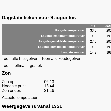
Dagstatistieken voor 9 augustus
°C
dat
33,9
20
Hoogste temperatuur
0,0
19
Laagste maximumtemperatuur
27,0
20
Hoogste gemiddelde temperatuur
0,0
19
Laagste gemiddelde temperatuur
14,2
19
Langste zonduur
Toon alle hittegolven
|
Toon alle koudegolven
Toon Hellmann-grafiek
Zon
Zon op:
06:13
Hoogste punt:
13:44
Zon onder:
21:16
Actuele temperatuur
Weergegevens vanaf 1951