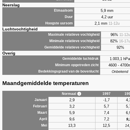
Neerslag
5,9 mm
Etmaalsom
4,2 uur
Duur
2,1 mm
11-12u
Hoogste uursom
Luchtvochtigheid
96%
11-12
Maximale relatieve vochtigheid
82%
16-17
Minimale relatieve vochtigheid
92%
Gemiddelde relatieve vochtigheid
Overig
1.003,1 hPa
Gemiddelde luchtdruk
4600 - 4700
Minimum opgetreden zicht
Bedekkingsgraad van de bovenlucht
Onbekend
Maandgemiddelde temperaturen
Normaal
1997
19
2,9
-1,7
4,
Januari
3,2
5,7
5,
Februari
5,9
7,4
6,
Maart
9,6
7,2
April
9,
13,3
12,5
Mei
14