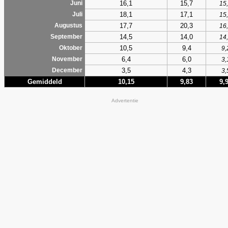
16,1
15,7
Juni
15
18,1
17,1
Juli
15
17,7
20,3
Augustus
16
14,5
14,0
September
14
10,5
9,4
Oktober
9,
6,4
6,0
November
3,
3,5
4,3
December
3,
Gemiddeld
10,15
9,83
9,
Advertentie