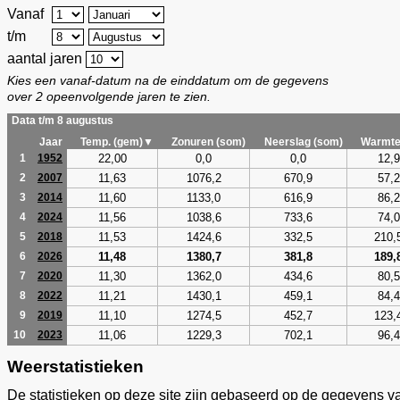
Vanaf
t/m
aantal jaren
Kies een vanaf-datum na de einddatum om de gegevens
over 2 opeenvolgende jaren te zien.
Data t/m 8 augustus
Jaar
Temp. (gem)▼
Zonuren (som)
Neerslag (som)
Warmte
22,00
0,0
0,0
12,9
1
1952
11,63
1076,2
670,9
57,2
2
2007
11,60
1133,0
616,9
86,2
3
2014
11,56
1038,6
733,6
74,0
4
2024
11,53
1424,6
332,5
210,
5
2018
11,48
1380,7
381,8
189,
6
2026
11,30
1362,0
434,6
80,5
7
2020
11,21
1430,1
459,1
84,4
8
2022
11,10
1274,5
452,7
123,
9
2019
11,06
1229,3
702,1
96,4
10
2023
Weerstatistieken
De statistieken op deze site zijn gebaseerd op de gegevens v