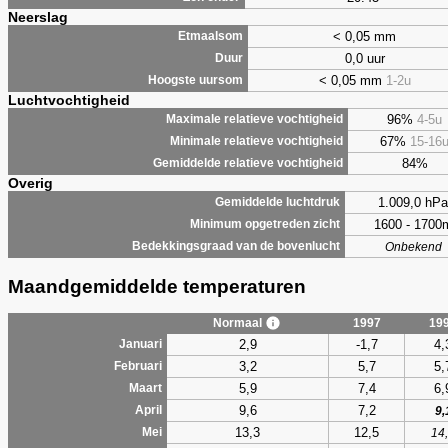
Neerslag
< 0,05 mm
Etmaalsom
0,0 uur
Duur
< 0,05 mm
1-2u
Hoogste uursom
Luchtvochtigheid
96%
4-5u
Maximale relatieve vochtigheid
67%
15-16
Minimale relatieve vochtigheid
84%
Gemiddelde relatieve vochtigheid
Overig
1.009,0 hPa
Gemiddelde luchtdruk
1600 - 1700
Minimum opgetreden zicht
Bedekkingsgraad van de bovenlucht
Onbekend
Maandgemiddelde temperaturen
Normaal
1997
19
2,9
-1,7
4,
Januari
3,2
5,7
5,
Februari
5,9
7,4
6,
Maart
9,6
7,2
April
9,
13,3
12,5
Mei
14