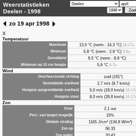
Weerstatistieken
Deelen - 1998
zo 19 apr 1998
X
Temperatuur
13,0 °C (norm.: 14,3 °C)
16-17u
Maximum
5,8
°C (norm.: 2,9 °C)
5-6u
Minimum
8,5
°C (norm.: 8,9 °C)
Gemiddeld
5,6
°C
6-7u
Minimum op 10 cm hoogte
Wind
zuid (191°)
Overheersende richting
2,7 m/s (9,7 km/u)
Gemiddelde snelheid
5,0 m/s (18,0 km/u)
16-17
Hoogste uurgemiddelde snelheid
8,0 m/s (28,8 km/u)
16-17
Hoogste stoot
Zon
2,1 uur
Duur
15%
Perc. van langst mogelijk
1165 J/cm² (134,8 W/m²)
Globale straling
06:33
Zon op
20:43
Zon onder