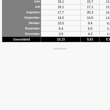
16,1
15,7
Juni
15
18,1
17,1
Juli
15
17,7
20,3
Augustus
16
14,5
14,0
September
14
10,5
9,4
Oktober
9,
6,4
6,0
November
3,
3,5
4,3
December
3,
Gemiddeld
10,15
9,83
9,
Advertentie