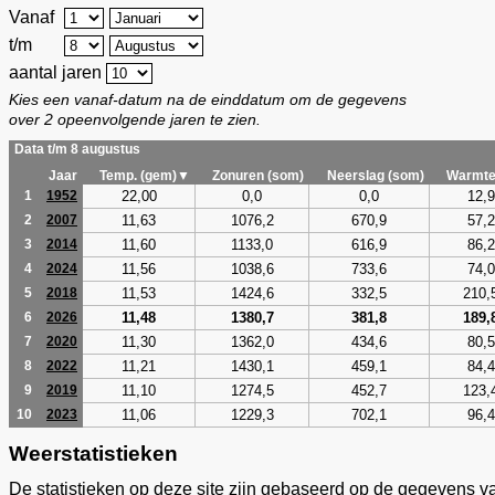
Vanaf
t/m
aantal jaren
Kies een vanaf-datum na de einddatum om de gegevens
over 2 opeenvolgende jaren te zien.
Data t/m 8 augustus
Jaar
Temp. (gem)▼
Zonuren (som)
Neerslag (som)
Warmte
22,00
0,0
0,0
12,9
1
1952
11,63
1076,2
670,9
57,2
2
2007
11,60
1133,0
616,9
86,2
3
2014
11,56
1038,6
733,6
74,0
4
2024
11,53
1424,6
332,5
210,
5
2018
11,48
1380,7
381,8
189,
6
2026
11,30
1362,0
434,6
80,5
7
2020
11,21
1430,1
459,1
84,4
8
2022
11,10
1274,5
452,7
123,
9
2019
11,06
1229,3
702,1
96,4
10
2023
Weerstatistieken
De statistieken op deze site zijn gebaseerd op de gegevens v