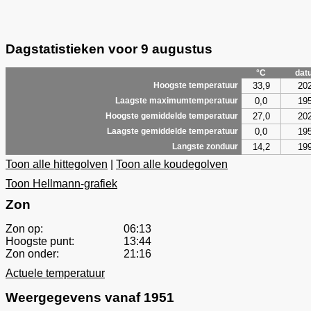
Dagstatistieken voor 9 augustus
°C
dat
33,9
20
Hoogste temperatuur
0,0
19
Laagste maximumtemperatuur
27,0
20
Hoogste gemiddelde temperatuur
0,0
19
Laagste gemiddelde temperatuur
14,2
19
Langste zonduur
Toon alle hittegolven
|
Toon alle koudegolven
Toon Hellmann-grafiek
Zon
Zon op:
06:13
Hoogste punt:
13:44
Zon onder:
21:16
Actuele temperatuur
Weergegevens vanaf 1951