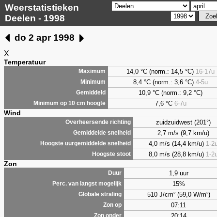
Weerstatistieken
Deelen - 1998
do 2 apr 1998
X
Temperatuur
14,0 °C (norm.: 14,5 °C)
16-17u
Maximum
8,4
°C (norm.: 3,6 °C)
4-5u
Minimum
10,9 °C (norm.: 9,2 °C)
Gemiddeld
7,6
°C
6-7u
Minimum op 10 cm hoogte
Wind
zuidzuidwest (201°)
Overheersende richting
2,7 m/s (9,7 km/u)
Gemiddelde snelheid
4,0 m/s (14,4 km/u)
1-2
Hoogste uurgemiddelde snelheid
8,0 m/s (28,8 km/u)
1-2
Hoogste stoot
Zon
1,9 uur
Duur
15%
Perc. van langst mogelijk
510 J/cm² (59,0 W/m²)
Globale straling
07:11
Zon op
20:14
Zon onder