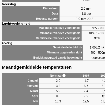
Neerslag
2,0 mm
Etmaalsom
1,8 uur
Duur
1,0 mm
20-21u
Hoogste uursom
Luchtvochtigheid
99%
7-8u
Maximale relatieve vochtigheid
81%
17-18
Minimale relatieve vochtigheid
94%
Gemiddelde relatieve vochtigheid
Overig
1.003,2 hP
Gemiddelde luchtdruk
400 - 500
Minimum opgetreden zicht
Bedekkingsgraad van de bovenlucht
Onbekend
Maandgemiddelde temperaturen
Normaal
1997
19
2,9
-1,7
4,
Januari
3,2
5,7
5,
Februari
5,9
7,4
6,
Maart
9,6
7,2
April
9,
13,3
12,5
Mei
14