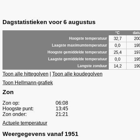
Dagstatistieken voor 6 augustus
°C
dat
32,7
20
Hoogste temperatuur
0,0
19
Laagste maximumtemperatuur
25,4
19
Hoogste gemiddelde temperatuur
0,0
19
Laagste gemiddelde temperatuur
14,2
19
Langste zonduur
Toon alle hittegolven
|
Toon alle koudegolven
Toon Hellmann-grafiek
Zon
Zon op:
06:08
Hoogste punt:
13:45
Zon onder:
21:21
Actuele temperatuur
Weergegevens vanaf 1951