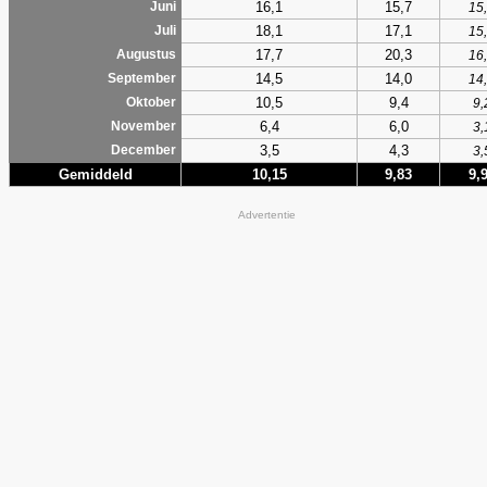
16,1
15,7
Juni
15
18,1
17,1
Juli
15
17,7
20,3
Augustus
16
14,5
14,0
September
14
10,5
9,4
Oktober
9,
6,4
6,0
November
3,
3,5
4,3
December
3,
Gemiddeld
10,15
9,83
9,
Advertentie