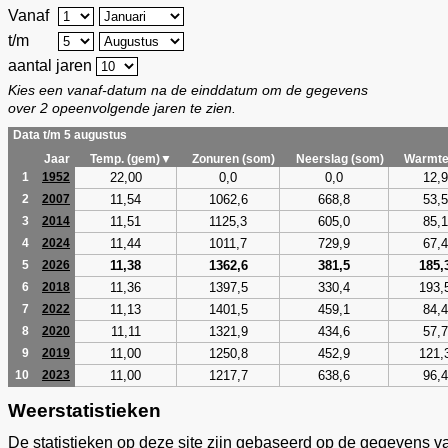
Vanaf
t/m
aantal jaren
Kies een vanaf-datum na de einddatum om de gegevens
over 2 opeenvolgende jaren te zien.
Data t/m 5 augustus
Jaar
Temp. (gem)▼
Zonuren (som)
Neerslag (som)
Warmte
22,00
0,0
0,0
12,9
1
1952
11,54
1062,6
668,8
53,5
2
2007
11,51
1125,3
605,0
85,1
3
2014
11,44
1011,7
729,9
67,4
4
2024
11,38
1362,6
381,5
185,
5
2026
11,36
1397,5
330,4
193,
6
2018
11,13
1401,5
459,1
84,4
7
2022
11,11
1321,9
434,6
57,7
8
2020
11,00
1250,8
452,9
121,
9
2019
11,00
1217,7
638,6
96,4
10
2023
Weerstatistieken
De statistieken op deze site zijn gebaseerd op de gegevens v