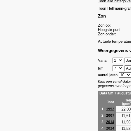
Toon alle hittegolve
Toon Hellmann-graf
Zon
Zon op:
Hoogste punt:
Zon onder:
Actuele temperatuu
Weergegevens v
Vanaf
t/m
aantal jaren
Kies een vanaf-dat
gegevens over 2 ope
Data t/m 7 augustu
Tem
Jaar
(gem
22,00
1
1952
11,61
2
2007
11,56
3
2014
11,52
4
2024