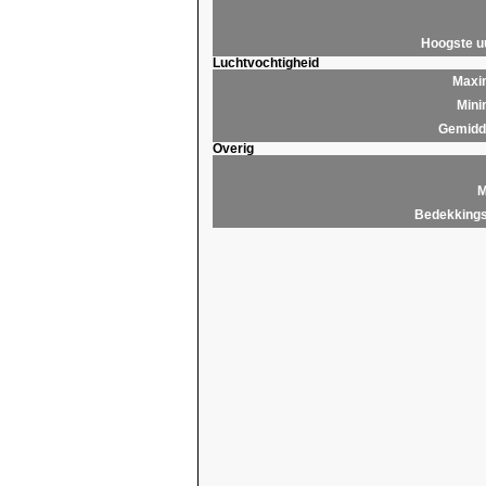
Hoogste 
Luchtvochtigheid
Maxim
Mini
Gemidde
Overig
M
Bedekkings