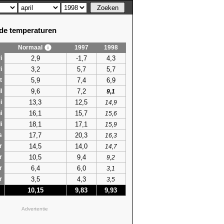
e temperaturen
Normaal
1997
1998
2,9
-1,7
4,3
i
3,2
5,7
5,7
i
5,9
7,4
6,9
t
9,6
7,2
l
9,1
13,3
12,5
i
14,9
16,1
15,7
i
15,6
18,1
17,1
i
15,9
17,7
20,3
s
16,3
14,5
14,0
r
14,7
10,5
9,4
r
9,2
6,4
6,0
r
3,1
3,5
4,3
r
3,5
10,15
9,83
9,93
Advertentie