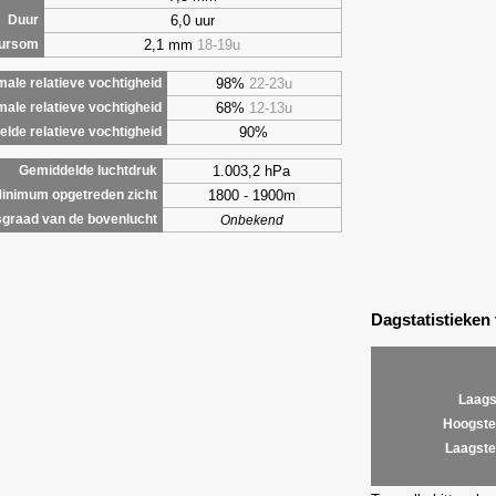
6,0 uur
Duur
2,1 mm
18-19u
uursom
98%
22-23u
ale relatieve vochtigheid
68%
12-13u
male relatieve vochtigheid
90%
lde relatieve vochtigheid
1.003,2 hPa
Gemiddelde luchtdruk
1800 - 1900m
inimum opgetreden zicht
graad van de bovenlucht
Onbekend
Dagstatistieken
Laags
Hoogste
Laagste