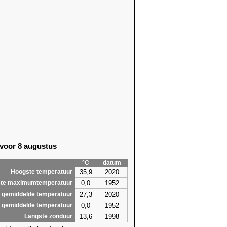
 voor 8 augustus
°C
datum
35,9
2020
Hoogste temperatuur
0,0
1952
te maximumtemperatuur
27,3
2020
 gemiddelde temperatuur
0,0
1952
 gemiddelde temperatuur
13,6
1998
Langste zonduur