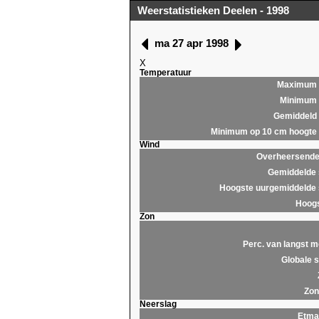
Weerstatistieken Deelen - 1998
ma 27 apr 1998
X
Temperatuur
Maximum
Minimum
Gemiddeld
Minimum op 10 cm hoogte
Wind
Overheersende 
Gemiddelde 
Hoogste uurgemiddelde 
Hoogs
Zon
Perc. van langst m
Globale s
Zon
Neerslag
Etma