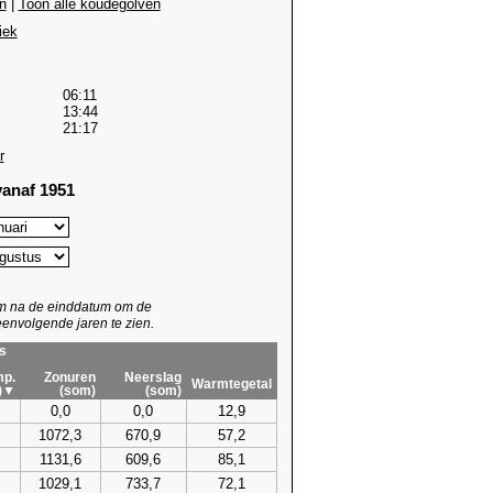
n
|
Toon alle koudegolven
iek
06:11
13:44
21:17
r
anaf 1951
um na de einddatum om de
envolgende jaren te zien.
s
p.
Zonuren
Neerslag
Warmtegetal
)▼
(som)
(som)
0,0
0,0
12,9
1072,3
670,9
57,2
1131,6
609,6
85,1
1029,1
733,7
72,1