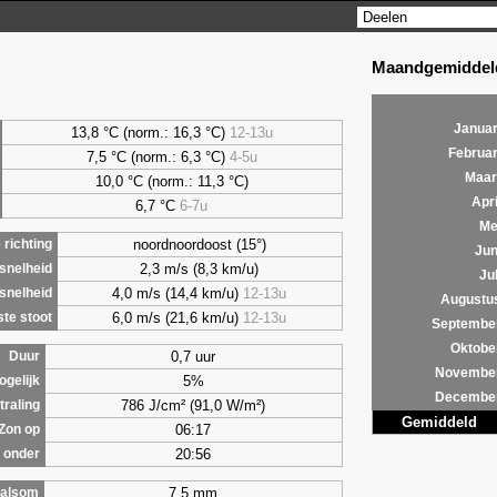
Maandgemiddeld
Januar
13,8 °C (norm.: 16,3 °C)
12-13u
Februar
7,5
°C (norm.: 6,3 °C)
4-5u
Maar
10,0 °C (norm.: 11,3 °C)
Apri
6,7
°C
6-7u
Me
noordnoordoost (15°)
richting
Jun
2,3 m/s (8,3 km/u)
snelheid
Jul
4,0 m/s (14,4 km/u)
12-13u
snelheid
Augustu
6,0 m/s (21,6 km/u)
12-13u
te stoot
Septembe
Oktobe
0,7 uur
Duur
Novembe
5%
ogelijk
Decembe
786 J/cm² (91,0 W/m²)
traling
Gemiddeld
06:17
Zon op
20:56
 onder
7,5 mm
alsom