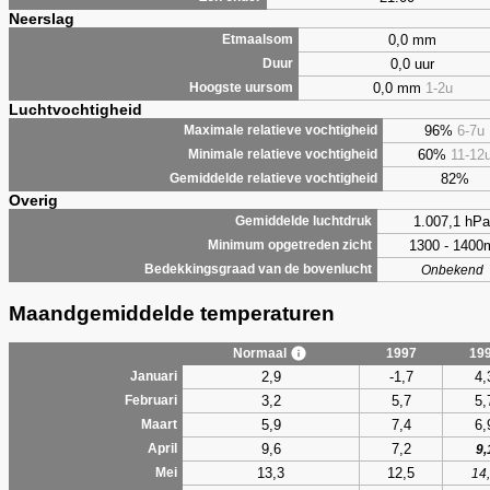
Neerslag
0,0 mm
Etmaalsom
0,0 uur
Duur
0,0 mm
1-2u
Hoogste uursom
Luchtvochtigheid
96%
6-7u
Maximale relatieve vochtigheid
60%
11-12
Minimale relatieve vochtigheid
82%
Gemiddelde relatieve vochtigheid
Overig
1.007,1 hPa
Gemiddelde luchtdruk
1300 - 1400
Minimum opgetreden zicht
Bedekkingsgraad van de bovenlucht
Onbekend
Maandgemiddelde temperaturen
Normaal
1997
19
2,9
-1,7
4,
Januari
3,2
5,7
5,
Februari
5,9
7,4
6,
Maart
9,6
7,2
April
9,
13,3
12,5
Mei
14