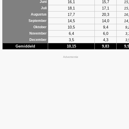
16,1
15,7
Juni
15
18,1
17,1
Juli
15
17,7
20,3
Augustus
16
14,5
14,0
September
14
10,5
9,4
Oktober
9,
6,4
6,0
November
3,
3,5
4,3
December
3,
Gemiddeld
10,15
9,83
9,
Advertentie