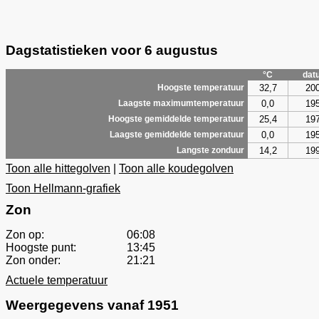
Dagstatistieken voor 6 augustus
°C
dat
32,7
20
Hoogste temperatuur
0,0
19
Laagste maximumtemperatuur
25,4
19
Hoogste gemiddelde temperatuur
0,0
19
Laagste gemiddelde temperatuur
14,2
19
Langste zonduur
Toon alle hittegolven
|
Toon alle koudegolven
Toon Hellmann-grafiek
Zon
Zon op:
06:08
Hoogste punt:
13:45
Zon onder:
21:21
Actuele temperatuur
Weergegevens vanaf 1951