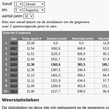
Vanaf
t/m
aantal jaren
Kies een vanaf-datum na de einddatum om de gegevens
over 2 opeenvolgende jaren te zien.
Data t/m 5 augustus
Jaar
Temp. (gem)▼
Zonuren (som)
Neerslag (som)
Warmte
22,00
0,0
0,0
12,9
1
1952
11,54
1062,6
668,8
53,5
2
2007
11,51
1125,3
605,0
85,1
3
2014
11,44
1011,7
729,9
67,4
4
2024
11,38
1362,6
381,5
185,
5
2026
11,36
1397,5
330,4
193,
6
2018
11,13
1401,5
459,1
84,4
7
2022
11,11
1321,9
434,6
57,7
8
2020
11,00
1250,8
452,9
121,
9
2019
11,00
1217,7
638,6
96,4
10
2023
Weerstatistieken
De statistieken op deze site zijn gebaseerd op de gegevens v