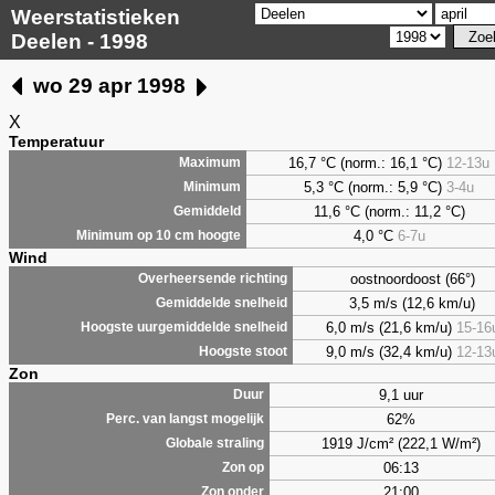
Weerstatistieken
Deelen - 1998
wo 29 apr 1998
X
Temperatuur
16,7 °C (norm.: 16,1 °C)
12-13u
Maximum
5,3
°C (norm.: 5,9 °C)
3-4u
Minimum
11,6 °C (norm.: 11,2 °C)
Gemiddeld
4,0
°C
6-7u
Minimum op 10 cm hoogte
Wind
oostnoordoost (66°)
Overheersende richting
3,5 m/s (12,6 km/u)
Gemiddelde snelheid
6,0 m/s (21,6 km/u)
15-16
Hoogste uurgemiddelde snelheid
9,0 m/s (32,4 km/u)
12-13
Hoogste stoot
Zon
9,1 uur
Duur
62%
Perc. van langst mogelijk
1919 J/cm² (222,1 W/m²)
Globale straling
06:13
Zon op
21:00
Zon onder