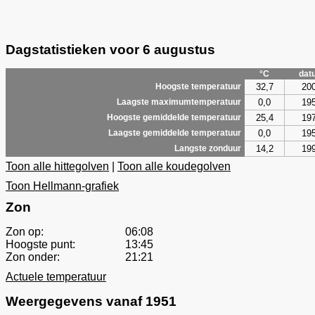
Dagstatistieken voor 6 augustus
°C
dat
32,7
20
Hoogste temperatuur
0,0
19
Laagste maximumtemperatuur
25,4
19
Hoogste gemiddelde temperatuur
0,0
19
Laagste gemiddelde temperatuur
14,2
19
Langste zonduur
Toon alle hittegolven
|
Toon alle koudegolven
Toon Hellmann-grafiek
Zon
Zon op:
06:08
Hoogste punt:
13:45
Zon onder:
21:21
Actuele temperatuur
Weergegevens vanaf 1951