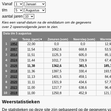
Vanaf
t/m
aantal jaren
Kies een vanaf-datum na de einddatum om de gegevens
over 2 opeenvolgende jaren te zien.
Data t/m 5 augustus
Jaar
Temp. (gem)▼
Zonuren (som)
Neerslag (som)
Warmte
22,00
0,0
0,0
12,9
1
1952
11,54
1062,6
668,8
53,5
2
2007
11,51
1125,3
605,0
85,1
3
2014
11,44
1011,7
729,9
67,4
4
2024
11,38
1362,6
381,5
185,
5
2026
11,36
1397,5
330,4
193,
6
2018
11,13
1401,5
459,1
84,4
7
2022
11,11
1321,9
434,6
57,7
8
2020
11,00
1217,7
638,6
96,4
9
2023
11,00
1250,8
452,9
121,
10
2019
Weerstatistieken
De statistieken op deze site zijn gebaseerd op de gegevens v