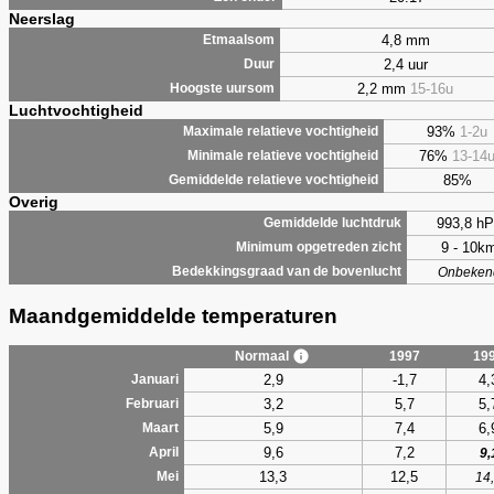
Neerslag
4,8 mm
Etmaalsom
2,4 uur
Duur
2,2 mm
15-16u
Hoogste uursom
Luchtvochtigheid
93%
1-2u
Maximale relatieve vochtigheid
76%
13-14
Minimale relatieve vochtigheid
85%
Gemiddelde relatieve vochtigheid
Overig
993,8 hP
Gemiddelde luchtdruk
9 - 10k
Minimum opgetreden zicht
Bedekkingsgraad van de bovenlucht
Onbeken
Maandgemiddelde temperaturen
Normaal
1997
19
2,9
-1,7
4,
Januari
3,2
5,7
5,
Februari
5,9
7,4
6,
Maart
9,6
7,2
April
9,
13,3
12,5
Mei
14