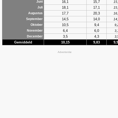
16,1
15,7
Juni
15
18,1
17,1
Juli
15
17,7
20,3
Augustus
16
14,5
14,0
September
14
10,5
9,4
Oktober
9,
6,4
6,0
November
3,
3,5
4,3
December
3,
Gemiddeld
10,15
9,83
9,
Advertentie