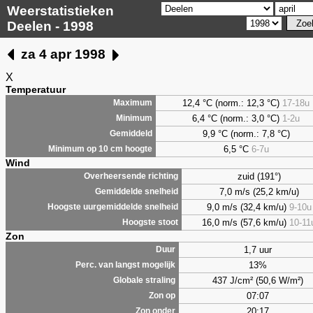
Weerstatistieken
Deelen - 1998
za 4 apr 1998
X
Temperatuur
12,4 °C (norm.: 12,3 °C)
17-18u
Maximum
6,4
°C (norm.: 3,0 °C)
1-2u
Minimum
9,9
°C (norm.: 7,8 °C)
Gemiddeld
6,5
°C
6-7u
Minimum op 10 cm hoogte
Wind
zuid (191°)
Overheersende richting
7,0 m/s (25,2 km/u)
Gemiddelde snelheid
9,0 m/s (32,4 km/u)
9-10u
Hoogste uurgemiddelde snelheid
16,0 m/s (57,6 km/u)
10-11
Hoogste stoot
Zon
1,7 uur
Duur
13%
Perc. van langst mogelijk
437 J/cm² (50,6 W/m²)
Globale straling
07:07
Zon op
20:17
Zon onder