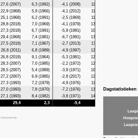
27,6 (2007)
6,3 (1992)
-4,1 (2008)
11,0 (2003)
2,2 (19
22,9 (1968)
5,9 (1966)
-4,1 (2012)
11,3 (1983)
3,4 (19
25,1 (1968)
6,2 (1991)
-2,5 (1969)
11,4 (1968)
1,7 (19
28,8 (2018)
7,0 (1969)
-4,1 (1979)
13,4 (1988)
2,3 (19
27,3 (2018)
6,7 (1991)
-5,9 (1991)
10,7 (1968)
1,0 (19
29,4 (1968)
7,4 (1981)
-6,7 (1991)
13,3 (1968)
3,1 (19
27,5 (2018)
7,1 (1967)
-2,7 (2013)
13,6 (2011)
3,5 (19
26,8 (2011)
6,8 (1989)
-4,9 (1997)
12,2 (1971)
1,6 (19
26,8 (2019)
9,1 (1964)
-5,3 (1981)
12,7 (1993)
3,2 (20
28,3 (2007)
7,0 (1985)
-2,2 (1972)
12,7 (1995)
3,5 (20
28,5 (2007)
5,4 (1989)
-3,9 (1971)
10,8 (2009)
3,4 (19
27,2 (2007)
6,9 (1985)
-2,8 (2017)
12,4 (2007)
3,7 (19
27,3 (1993)
7,2 (1979)
-4,9 (1976)
11,2 (2004)
2,7 (19
Dagstatistieken
27,0 (1993)
7,8 (1970)
-7,2 (1976)
13,7 (1993)
3,4 (19
27,1 (1993)
8,4 (1982)
-3,8 (1971)
14,4 (1993)
5,2 (19
29,4
2,3
-9,4
14,4
-
Laags
Advertentie
Hoogste
Laagste