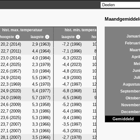
Maandgemiddeld
hist. max. temperatuur
hist. min. temperatuur
hist. g
Januari
hoogste
laagste
laagste
hoogste
laagste
Februari
20,2 (2014)
2,9 (1963)
-7,2 (1996)
10,2 (2011)
-0,7 (19
Maart
22,7 (2011)
4,4 (1964)
-7,1 (1996)
8,9 (1990)
-0,3 (19
April
23,0 (2014)
4,0 (1984)
-6,3 (2022)
11,5 (2016)
1,5 (19
Mei
22,4 (2025)
2,3 (1979)
-4,4 (2023)
10,1 (1985)
1,0 (19
22,6 (1957)
3,0 (1984)
-4,8 (2015)
10,1 (1985)
1,3 (19
Juni
24,9 (2024)
5,5 (1967)
-4,9 (2000)
11,2 (2024)
0,7 (19
Juli
22,3 (1969)
4,5 (1970)
-4,7 (1997)
12,7 (2014)
0,9 (19
Augustus
24,9 (2020)
5,4 (1977)
-6,8 (1968)
11,8 (2024)
0,7 (19
September
24,0 (1969)
5,7 (1977)
-6,5 (1968)
9,5 (2024)
0,7 (19
Oktober
24,6 (2009)
5,3 (1958)
-5,2 (1990)
11,9 (2018)
1,6 (19
November
22,7 (2009)
3,3 (1986)
-6,4 (1986)
11,4 (2009)
-0,5 (19
December
23,6 (2025)
5,3 (1986)
-9,4 (1986)
12,6 (2024)
-0,6 (19
Gemiddeld
23,7 (2007)
3,3 (1966)
-3,5 (1997)
11,3 (2024)
1,1 (19
27,1 (2007)
3,3 (1966)
-6,3 (2001)
11,8 (2007)
0,5 (20
28,1 (2007)
3,5 (1966)
-2,7 (1978)
12,0 (2007)
1,0 (19