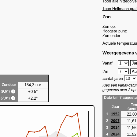
Toon alle hittegolve
Toon Hellmann-graf
Zon
Zon op:
Hoogste punt:
Zon onder:
Actuele temperatuu
Weergegevens v
Vanaf
t/m
aantal jaren
154,3 uur
Zonduur
Kies een vanaf-dat
gegevens over 2 ope
+0.5°
 (9,6°)
Data t/m 7 augustu
+2.2°
 (7,8°)
Tem
Jaar
(gem
22,00
1
1952
11,61
2
2007
11,56
3
2014
11,52
4
2024