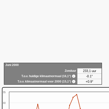
Juni 2000
233,1 uur
Zonduur
-0.1°
T.o.v. huidige klimaatnormaal (16,1°)
+0.9°
T.o.v. klimaatnormaal voor 2000 (15,1°)
35
30