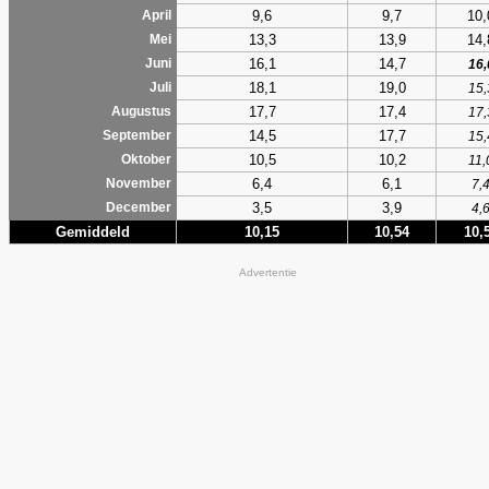
9,6
9,7
10,
April
13,3
13,9
14,
Mei
16,1
14,7
Juni
16,
18,1
19,0
Juli
15,
17,7
17,4
Augustus
17,
14,5
17,7
September
15,
10,5
10,2
Oktober
11,
6,4
6,1
November
7,
3,5
3,9
December
4,
Gemiddeld
10,15
10,54
10,
Advertentie