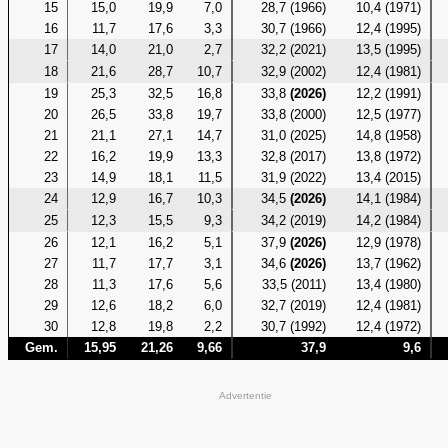
15
15,0
19,9
7,0
28,7 (1966)
10,4 (1971)
16
11,7
17,6
3,3
30,7 (1966)
12,4 (1995)
17
14,0
21,0
2,7
32,2 (2021)
13,5 (1995)
18
21,6
28,7
10,7
32,9 (2002)
12,4 (1981)
19
25,3
32,5
16,8
33,8
(2026)
12,2 (1991)
20
26,5
33,8
19,7
33,8 (2000)
12,5 (1977)
21
21,1
27,1
14,7
31,0 (2025)
14,8 (1958)
22
16,2
19,9
13,3
32,8 (2017)
13,8 (1972)
23
14,9
18,1
11,5
31,9 (2022)
13,4 (2015)
24
12,9
16,7
10,3
34,5
(2026)
14,1 (1984)
25
12,3
15,5
9,3
34,2 (2019)
14,2 (1984)
26
12,1
16,2
5,1
37,9
(2026)
12,9 (1978)
27
11,7
17,7
3,1
34,6
(2026)
13,7 (1962)
28
11,3
17,6
5,6
33,5 (2011)
13,4 (1980)
29
12,6
18,2
6,0
32,7 (2019)
12,4 (1981)
30
12,8
19,8
2,2
30,7 (1992)
12,4 (1972)
Gem.
15,95
21,26
9,66
37,9
9,6
Advertentie