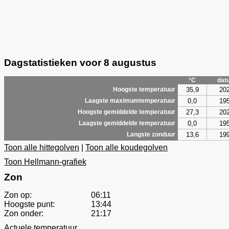
Dagstatistieken voor 8 augustus
°C
dat
35,9
20
Hoogste temperatuur
0,0
19
Laagste maximumtemperatuur
27,3
20
Hoogste gemiddelde temperatuur
0,0
19
Laagste gemiddelde temperatuur
13,6
19
Langste zonduur
Toon alle hittegolven
|
Toon alle koudegolven
Toon Hellmann-grafiek
Zon
Zon op:
06:11
Hoogste punt:
13:44
Zon onder:
21:17
Actuele temperatuur