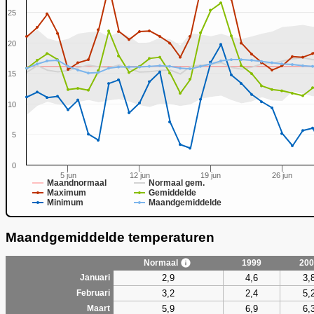
25
20
0
15
10
5
0
5 jun
12 jun
19 jun
26 jun
Maandnormaal
Normaal gem.
Maximum
Gemiddelde
Minimum
Maandgemiddelde
Maandgemiddelde temperaturen
Normaal
1999
200
2,9
4,6
3,
Januari
3,2
2,4
5,
Februari
5,9
6,9
6,
Maart