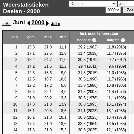
Weerstatistieken
Deelen - 2000
Juni
2000
« Mei
Juli »
hist. max. temperatuur
dag
gem
max
min
hoogste
laagste
1
15,8
21,0
11,1
29,2 (1982)
11,8 (2013)
2
17,1
22,5
11,9
31,4 (2019)
11,7 (1976)
3
18,2
24,7
11,0
30,3 (1979)
9,7 (2012)
4
17,2
21,5
11,2
29,4 (2011)
9,6 (1989)
5
12,3
15,6
9,0
31,8 (2015)
11,0 (1986)
6
12,5
16,7
10,6
30,5 (1996)
11,7 (1986)
7
12,2
17,2
5,0
33,9 (1996)
10,8 (1986)
8
15,4
22,1
4,0
31,5 (2007)
11,4 (1974)
9
21,9
29,2
13,3
30,5 (1976)
11,1 (1995)
10
17,8
21,8
13,9
30,8 (1993)
13,1 (1974)
11
15,1
20,5
8,5
31,1 (2023)
13,1 (1956)
12
16,1
21,8
10,1
30,9 (2023)
13,4 (1978)
13
17,4
21,9
13,6
33,3 (1964)
13,5 (1985)
14
17,6
21,0
15,2
30,5 (2025)
12,1 (1985)