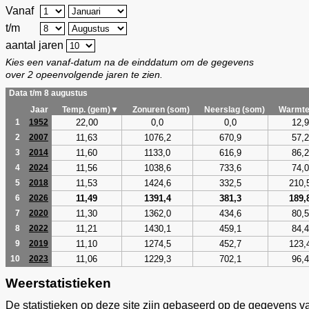
Vanaf
t/m
aantal jaren
Kies een vanaf-datum na de einddatum om de gegevens
over 2 opeenvolgende jaren te zien.
Data t/m 8 augustus
Jaar
Temp. (gem)▼
Zonuren (som)
Neerslag (som)
Warmte
22,00
0,0
0,0
12,9
1
1952
11,63
1076,2
670,9
57,2
2
2007
11,60
1133,0
616,9
86,2
3
2014
11,56
1038,6
733,6
74,0
4
2024
11,53
1424,6
332,5
210,
5
2018
11,49
1391,4
381,3
189,
6
2026
11,30
1362,0
434,6
80,5
7
2020
11,21
1430,1
459,1
84,4
8
2022
11,10
1274,5
452,7
123,
9
2019
11,06
1229,3
702,1
96,4
10
2023
Weerstatistieken
De statistieken op deze site zijn gebaseerd op de gegevens v