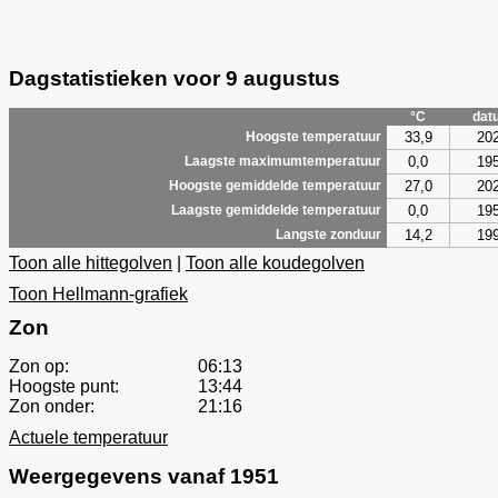
Dagstatistieken voor 9 augustus
°C
dat
33,9
20
Hoogste temperatuur
0,0
19
Laagste maximumtemperatuur
27,0
20
Hoogste gemiddelde temperatuur
0,0
19
Laagste gemiddelde temperatuur
14,2
19
Langste zonduur
Toon alle hittegolven
|
Toon alle koudegolven
Toon Hellmann-grafiek
Zon
Zon op:
06:13
Hoogste punt:
13:44
Zon onder:
21:16
Actuele temperatuur
Weergegevens vanaf 1951