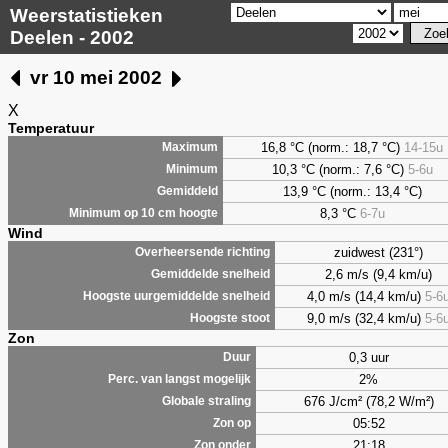
Weerstatistieken
Deelen - 2002
vr 10 mei 2002
X
Temperatuur
16,8 °C (norm.: 18,7 °C)
14-15u
Maximum
10,3 °C (norm.: 7,6 °C)
5-6u
Minimum
13,9 °C (norm.: 13,4 °C)
Gemiddeld
8,3
°C
6-7u
Minimum op 10 cm hoogte
Wind
zuidwest (231°)
Overheersende richting
2,6 m/s (9,4 km/u)
Gemiddelde snelheid
4,0 m/s (14,4 km/u)
5-6
Hoogste uurgemiddelde snelheid
9,0 m/s (32,4 km/u)
5-6
Hoogste stoot
Zon
0,3 uur
Duur
2%
Perc. van langst mogelijk
676 J/cm² (78,2 W/m²)
Globale straling
05:52
Zon op
21:18
Zon onder