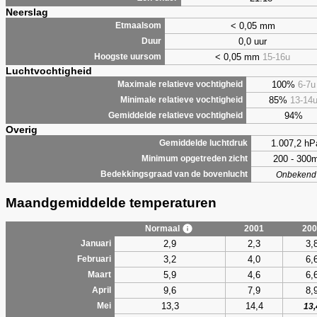
Neerslag
< 0,05 mm
Etmaalsom
0,0 uur
Duur
< 0,05 mm
15-16u
Hoogste uursom
Luchtvochtigheid
100%
6-7u
Maximale relatieve vochtigheid
85%
13-14
Minimale relatieve vochtigheid
94%
Gemiddelde relatieve vochtigheid
Overig
1.007,2 hP
Gemiddelde luchtdruk
200 - 300
Minimum opgetreden zicht
Bedekkingsgraad van de bovenlucht
Onbekend
Maandgemiddelde temperaturen
Normaal
2001
200
2,9
2,3
3,
Januari
3,2
4,0
6,
Februari
5,9
4,6
6,
Maart
9,6
7,9
8,
April
13,3
14,4
Mei
13,