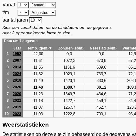
Vanaf
t/m
aantal jaren
Kies een vanaf-datum na de einddatum om de gegevens
over 2 opeenvolgende jaren te zien.
Data t/m 7 augustus
Jaar
Temp. (gem)▼
Zonuren (som)
Neerslag (som)
Warmte
22,00
0,0
0,0
12,9
1
1952
11,61
1072,3
670,9
57,2
2
2007
11,56
1131,6
609,6
85,1
3
2014
11,52
1029,1
733,7
72,1
4
2024
11,49
1423,1
330,6
208,
5
2018
11,48
1380,7
381,2
189,
6
2026
11,23
1349,7
434,6
71,2
7
2020
11,18
1422,7
459,1
84,4
8
2022
11,07
1267,7
452,7
123,
9
2019
11,03
1222,8
700,1
96,4
10
2023
Weerstatistieken
De statistieken op deze site zijn gebaseerd op de gegevens v