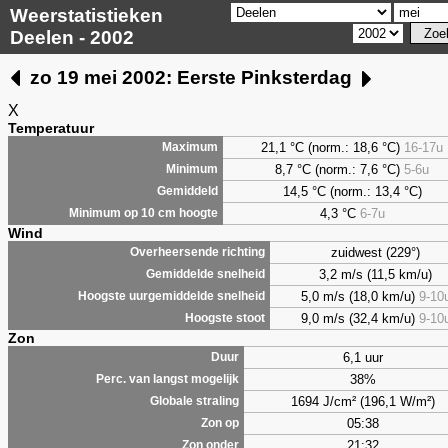
Weerstatistieken
Deelen - 2002
zo 19 mei 2002: Eerste Pinksterdag
X
Temperatuur
21,1 °C (norm.: 18,6 °C)
16-17u
Maximum
8,7
°C (norm.: 7,6 °C)
5-6u
Minimum
14,5 °C (norm.: 13,4 °C)
Gemiddeld
4,3
°C
6-7u
Minimum op 10 cm hoogte
Wind
zuidwest (229°)
Overheersende richting
3,2 m/s (11,5 km/u)
Gemiddelde snelheid
5,0 m/s (18,0 km/u)
9-10
Hoogste uurgemiddelde snelheid
9,0 m/s (32,4 km/u)
9-10
Hoogste stoot
Zon
6,1 uur
Duur
38%
Perc. van langst mogelijk
1694 J/cm² (196,1 W/m²)
Globale straling
05:38
Zon op
21:32
Zon onder