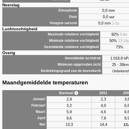
Neerslag
0,0 mm
Etmaalsom
0,0 uur
Duur
0,0 mm
1-2u
Hoogste uursom
Luchtvochtigheid
92%
5-6u
Maximale relatieve vochtigheid
50%
13-14
Minimale relatieve vochtigheid
73%
Gemiddelde relatieve vochtigheid
Overig
1.018,8 hP
Gemiddelde luchtdruk
25 - 26km
Minimum opgetreden zicht
Bedekkingsgraad van de bovenlucht
Onbekend
Maandgemiddelde temperaturen
Normaal
2001
200
2,9
2,3
3,
Januari
3,2
4,0
6,
Februari
5,9
4,6
6,
Maart
9,6
7,9
8,
April
13,3
14,4
Mei
13,