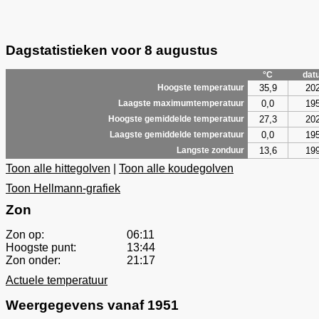
Dagstatistieken voor 8 augustus
°C
dat
35,9
20
Hoogste temperatuur
0,0
19
Laagste maximumtemperatuur
27,3
20
Hoogste gemiddelde temperatuur
0,0
19
Laagste gemiddelde temperatuur
13,6
19
Langste zonduur
Toon alle hittegolven
|
Toon alle koudegolven
Toon Hellmann-grafiek
Zon
Zon op:
06:11
Hoogste punt:
13:44
Zon onder:
21:17
Actuele temperatuur
Weergegevens vanaf 1951