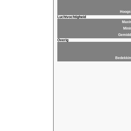
Hoogs
Luchtvochtigheid
Maxim
Mini
Gemidde
Overig
Bedekkin