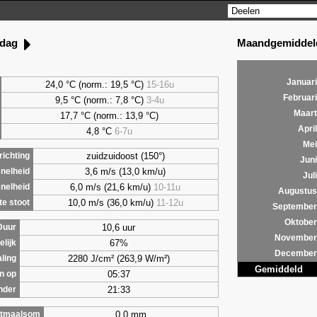
Maandgemiddeld
rdag
Januari
24,0 °C (norm.: 19,5 °C)
15-16u
Februari
9,5
°C (norm.: 7,8 °C)
3-4u
Maart
17,7 °C (norm.: 13,9 °C)
April
4,8
°C
6-7u
Mei
zuidzuidoost (150°)
ichting
Juni
3,6 m/s (13,0 km/u)
nelheid
Juli
6,0 m/s (21,6 km/u)
10-11u
nelheid
Augustus
10,0 m/s (36,0 km/u)
11-12u
e stoot
September
Oktober
10,6 uur
Duur
November
67%
lijk
December
2280 J/cm² (263,9 W/m²)
aling
Gemiddeld
05:37
n op
21:33
nder
0,0 mm
tmaalsom