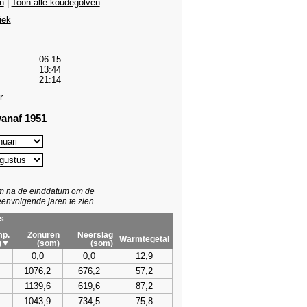
n
|
Toon alle koudegolven
iek
06:15
13:44
21:14
r
anaf 1951
um na de einddatum om de
envolgende jaren te zien.
s
p.
Zonuren
Neerslag
Warmtegetal
)▼
(som)
(som)
0,0
0,0
12,9
1076,2
676,2
57,2
1139,6
619,6
87,2
1043,9
734,5
75,8