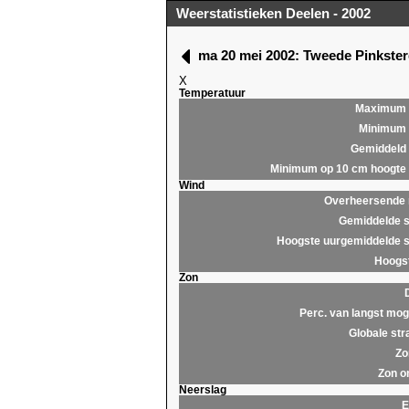
Weerstatistieken Deelen - 2002
ma 20 mei 2002: Tweede Pinkste
X
Temperatuur
Maximum
Minimum
Gemiddeld
Minimum op 10 cm hoogte
Wind
Overheersende r
Gemiddelde s
Hoogste uurgemiddelde s
Hoogst
Zon
Perc. van langst moge
Globale str
Zo
Zon o
Neerslag
E