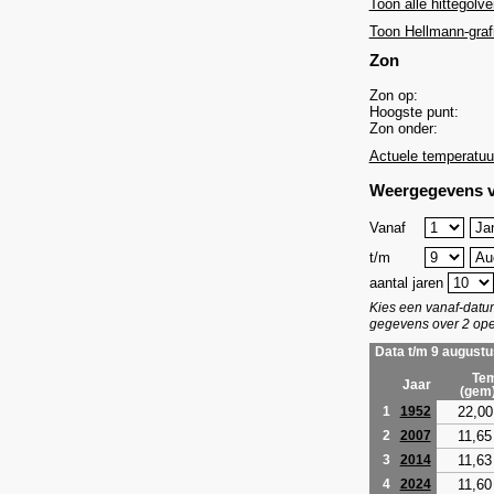
Toon alle hittegolve
Toon Hellmann-graf
Zon
Zon op:
Hoogste punt:
Zon onder:
Actuele temperatuu
Weergegevens v
Vanaf
t/m
aantal jaren
Kies een vanaf-dat
gegevens over 2 ope
Data t/m 9 augustu
Tem
Jaar
(gem
22,00
1
1952
11,65
2
2007
11,63
3
2014
11,60
4
2024