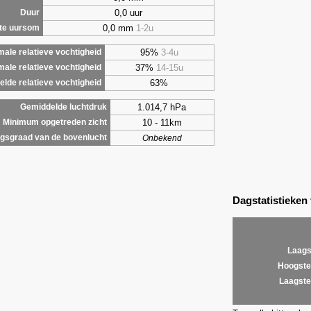
0,0 uur
Duur
0,0 mm
1-2u
te uursom
95%
3-4u
ale relatieve vochtigheid
37%
14-15u
male relatieve vochtigheid
63%
lde relatieve vochtigheid
1.014,7 hPa
Gemiddelde luchtdruk
10 - 11km
Minimum opgetreden zicht
gsgraad van de bovenlucht
Onbekend
Dagstatistieken
Laags
Hoogste
Laagste