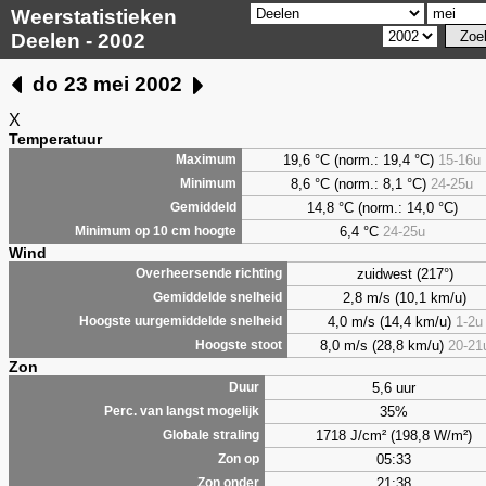
Weerstatistieken
Deelen - 2002
do 23 mei 2002
X
Temperatuur
19,6 °C (norm.: 19,4 °C)
15-16u
Maximum
8,6
°C (norm.: 8,1 °C)
24-25u
Minimum
14,8 °C (norm.: 14,0 °C)
Gemiddeld
6,4
°C
24-25u
Minimum op 10 cm hoogte
Wind
zuidwest (217°)
Overheersende richting
2,8 m/s (10,1 km/u)
Gemiddelde snelheid
4,0 m/s (14,4 km/u)
1-2u
Hoogste uurgemiddelde snelheid
8,0 m/s (28,8 km/u)
20-21
Hoogste stoot
Zon
5,6 uur
Duur
35%
Perc. van langst mogelijk
1718 J/cm² (198,8 W/m²)
Globale straling
05:33
Zon op
21:38
Zon onder