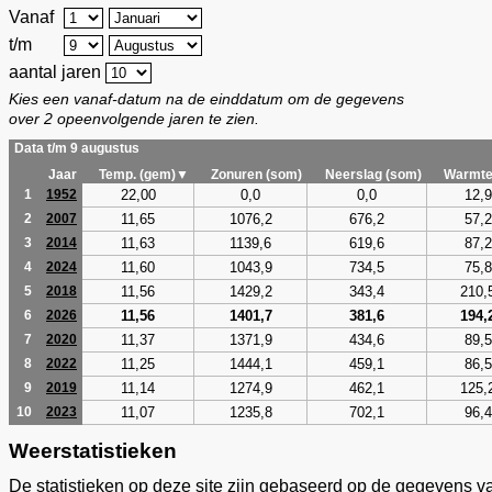
Vanaf
t/m
aantal jaren
Kies een vanaf-datum na de einddatum om de gegevens
over 2 opeenvolgende jaren te zien.
Data t/m 9 augustus
Jaar
Temp. (gem)▼
Zonuren (som)
Neerslag (som)
Warmte
22,00
0,0
0,0
12,9
1
1952
11,65
1076,2
676,2
57,2
2
2007
11,63
1139,6
619,6
87,2
3
2014
11,60
1043,9
734,5
75,8
4
2024
11,56
1429,2
343,4
210,
5
2018
11,56
1401,7
381,6
194,
6
2026
11,37
1371,9
434,6
89,5
7
2020
11,25
1444,1
459,1
86,5
8
2022
11,14
1274,9
462,1
125,
9
2019
11,07
1235,8
702,1
96,4
10
2023
Weerstatistieken
De statistieken op deze site zijn gebaseerd op de gegevens v