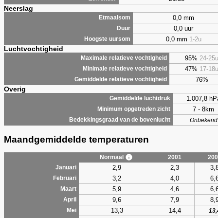
Neerslag
0,0 mm
Etmaalsom
0,0 uur
Duur
0,0 mm
1-2u
Hoogste uursom
Luchtvochtigheid
95%
24-25
Maximale relatieve vochtigheid
47%
17-18
Minimale relatieve vochtigheid
76%
Gemiddelde relatieve vochtigheid
Overig
1.007,8 hP
Gemiddelde luchtdruk
7 - 8km
Minimum opgetreden zicht
Bedekkingsgraad van de bovenlucht
Onbekend
Maandgemiddelde temperaturen
Normaal
2001
200
2,9
2,3
3,
Januari
3,2
4,0
6,
Februari
5,9
4,6
6,
Maart
9,6
7,9
8,
April
13,3
14,4
Mei
13,