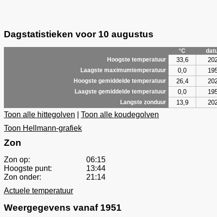
Dagstatistieken voor 10 augustus
°C
dat
33,6
20
Hoogste temperatuur
0,0
19
Laagste maximumtemperatuur
26,4
20
Hoogste gemiddelde temperatuur
0,0
19
Laagste gemiddelde temperatuur
13,9
20
Langste zonduur
Toon alle hittegolven
|
Toon alle koudegolven
Toon Hellmann-grafiek
Zon
Zon op:
06:15
Hoogste punt:
13:44
Zon onder:
21:14
Actuele temperatuur
Weergegevens vanaf 1951