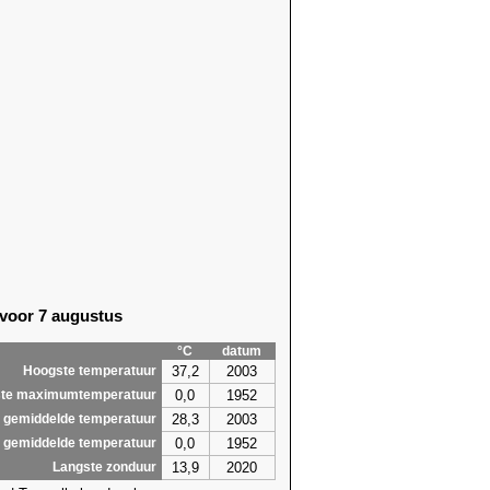
 voor 7 augustus
°C
datum
37,2
2003
Hoogste temperatuur
0,0
1952
te maximumtemperatuur
28,3
2003
 gemiddelde temperatuur
0,0
1952
 gemiddelde temperatuur
13,9
2020
Langste zonduur