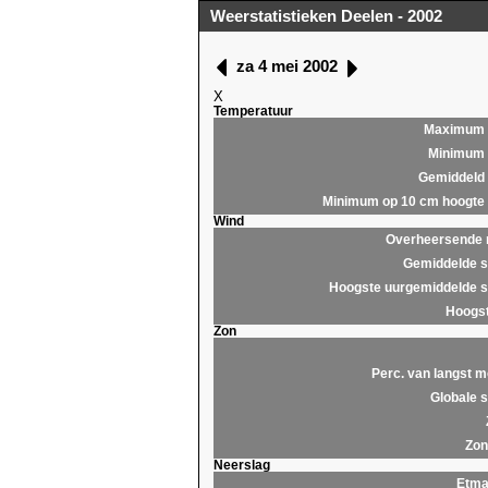
Weerstatistieken Deelen - 2002
za 4 mei 2002
X
Temperatuur
Maximum
Minimum
Gemiddeld
Minimum op 10 cm hoogte
Wind
Overheersende r
Gemiddelde s
Hoogste uurgemiddelde s
Hoogst
Zon
Perc. van langst m
Globale s
Zon
Neerslag
Etma