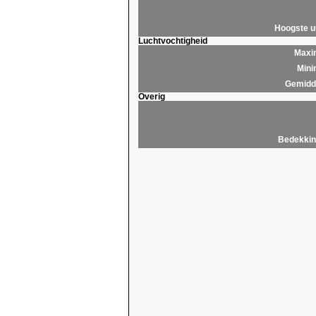
Hoogste 
Luchtvochtigheid
Maxim
Mini
Gemidde
Overig
Bedekkin