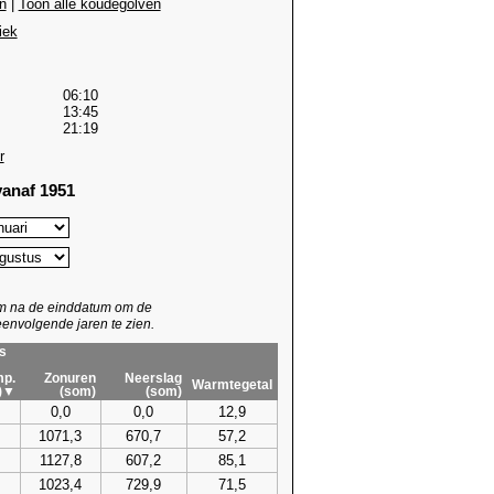
n
|
Toon alle koudegolven
iek
06:10
13:45
21:19
r
anaf 1951
um na de einddatum om de
envolgende jaren te zien.
s
p.
Zonuren
Neerslag
Warmtegetal
)▼
(som)
(som)
0,0
0,0
12,9
1071,3
670,7
57,2
1127,8
607,2
85,1
1023,4
729,9
71,5