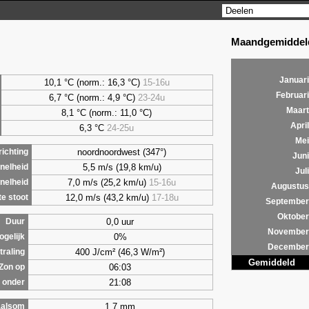
Maandgemiddeld
Januari
10,1 °C (norm.: 16,3 °C)
15-16u
Februari
6,7
°C (norm.: 4,9 °C)
23-24u
Maart
8,1
°C (norm.: 11,0 °C)
April
6,3
°C
24-25u
Mei
noordnoordwest (347°)
ichting
Juni
5,5 m/s (19,8 km/u)
nelheid
Juli
7,0 m/s (25,2 km/u)
15-16u
nelheid
Augustus
12,0 m/s (43,2 km/u)
17-18u
e stoot
September
Oktober
0,0 uur
Duur
November
0%
ogelijk
December
400 J/cm² (46,3 W/m²)
traling
Gemiddeld
06:03
Zon op
21:08
 onder
1,7 mm
alsom