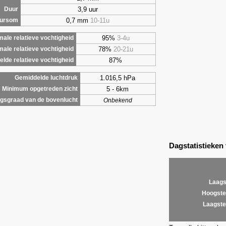
3,9 uur
Duur
0,7 mm
10-11u
uursom
95%
3-4u
ale relatieve vochtigheid
78%
20-21u
male relatieve vochtigheid
87%
lde relatieve vochtigheid
1.016,5 hPa
Gemiddelde luchtdruk
5 - 6km
Minimum opgetreden zicht
gsgraad van de bovenlucht
Onbekend
Dagstatistieken
Laags
Hoogste
Laagste