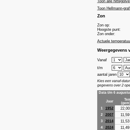
Toon alle hittegolve
Toon Hellmann-graf
Zon
Zon op:
Hoogste punt:
Zon onder:
Actuele temperatuu
Weergegevens v
Vanaf
t/m
aantal jaren
Kies een vanaf-dat
gegevens over 2 ope
Data t/m 6 augustu
Tem
Jaar
(gem
22,00
1
1952
11,59
2
2007
11,53
3
2014
11,49
4
2024