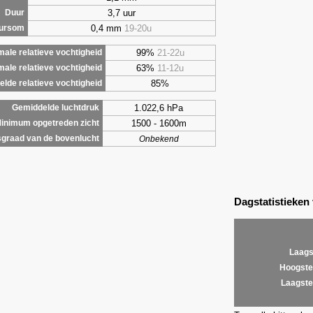
3,7 uur
Duur
0,4 mm
19-20u
uursom
99%
21-22u
ale relatieve vochtigheid
63%
11-12u
male relatieve vochtigheid
85%
lde relatieve vochtigheid
1.022,6 hPa
Gemiddelde luchtdruk
1500 - 1600m
inimum opgetreden zicht
graad van de bovenlucht
Onbekend
Dagstatistieken
Laags
Hoogste
Laagste