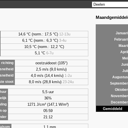
Maandgemiddeld
Januari
14,6 °C (norm.: 17,5 °C)
12-13u
Februari
6,1
°C (norm.: 6,3 °C)
3-4u
Maart
10,5 °C (norm.: 12,2 °C)
April
5,1
°C
6-7u
Mei
oostzuidoost (105°)
richting
Juni
2,5 m/s (9,0 km/u)
snelheid
Juli
4,0 m/s (14,4 km/u)
1-2u
snelheid
Augustus
8,0 m/s (28,8 km/u)
23-24u
te stoot
September
Oktober
5,5 uur
Duur
November
36%
lijk
December
1271 J/cm² (147,1 W/m²)
aling
Gemiddeld
05:59
n op
21:12
nder
1,1 mm
alsom