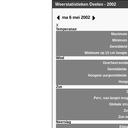
Weerstatistieken Deelen - 2002
ma 6 mei 2002
X
Temperatuur
Maximum
Minimum
Gemiddeld
Minimum op 10 cm hoogte
Wind
Overheersende 
Gemiddelde 
Hoogste uurgemiddelde 
Hoogs
Zon
Perc. van langst moge
Globale str
Zo
Zon o
Neerslag
Etma