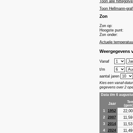
Toon alle hittegolve
Toon Hellmann-graf
Zon
Zon op:
Hoogste punt:
Zon onder:
Actuele temperatuu
Weergegevens v
Vanaf
t/m
aantal jaren
Kies een vanaf-dat
gegevens over 2 ope
Data t/m 6 augustu
Tem
Jaar
(gem
22,00
1
1952
11,59
2
2007
11,53
3
2014
11,49
4
2024