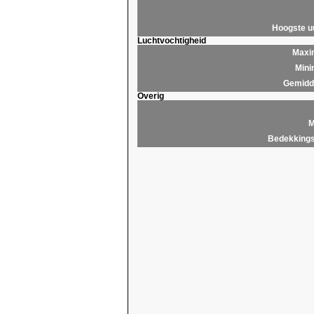
Hoogste 
Luchtvochtigheid
Maxim
Mini
Gemidde
Overig
M
Bedekkings