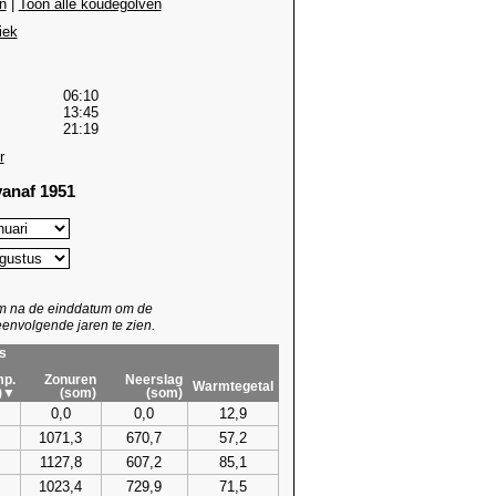
n
|
Toon alle koudegolven
iek
06:10
13:45
21:19
r
anaf 1951
um na de einddatum om de
envolgende jaren te zien.
s
p.
Zonuren
Neerslag
Warmtegetal
)▼
(som)
(som)
0,0
0,0
12,9
1071,3
670,7
57,2
1127,8
607,2
85,1
1023,4
729,9
71,5