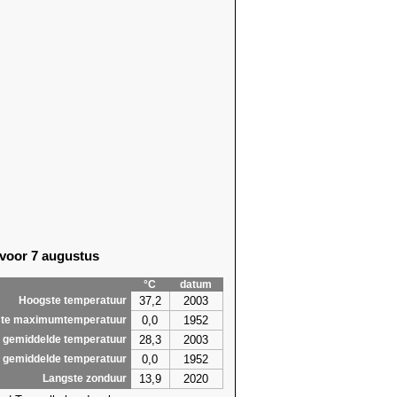
 voor 7 augustus
°C
datum
37,2
2003
Hoogste temperatuur
0,0
1952
te maximumtemperatuur
28,3
2003
 gemiddelde temperatuur
0,0
1952
 gemiddelde temperatuur
13,9
2020
Langste zonduur