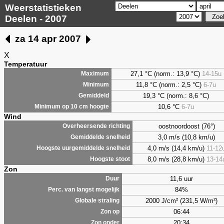
Weerstatistieken
Deelen - 2007
za 14 apr 2007
X
Temperatuur
27,1 °C (norm.: 13,9 °C)
14-15u
Maximum
11,8 °C (norm.: 2,5 °C)
6-7u
Minimum
19,3 °C (norm.: 8,6 °C)
Gemiddeld
10,6 °C
6-7u
Minimum op 10 cm hoogte
Wind
oostnoordoost (76°)
Overheersende richting
3,0 m/s (10,8 km/u)
Gemiddelde snelheid
4,0 m/s (14,4 km/u)
11-12
Hoogste uurgemiddelde snelheid
8,0 m/s (28,8 km/u)
13-14
Hoogste stoot
Zon
11,6 uur
Duur
84%
Perc. van langst mogelijk
2000 J/cm² (231,5 W/m²)
Globale straling
06:44
Zon op
20:34
Zon onder