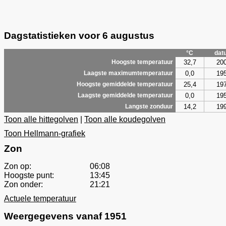
Dagstatistieken voor 6 augustus
°C
dat
32,7
20
Hoogste temperatuur
0,0
19
Laagste maximumtemperatuur
25,4
19
Hoogste gemiddelde temperatuur
0,0
19
Laagste gemiddelde temperatuur
14,2
19
Langste zonduur
Toon alle hittegolven
|
Toon alle koudegolven
Toon Hellmann-grafiek
Zon
Zon op:
06:08
Hoogste punt:
13:45
Zon onder:
21:21
Actuele temperatuur
Weergegevens vanaf 1951