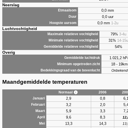
Neerslag
0,0 mm
Etmaalsom
0,0 uur
Duur
0,0 mm
1-2u
Hoogste uursom
Luchtvochtigheid
79%
3-4u
Maximale relatieve vochtigheid
31%
14-15
Minimale relatieve vochtigheid
54%
Gemiddelde relatieve vochtigheid
Overig
1.021,2 hP
Gemiddelde luchtdruk
18 - 19km
Minimum opgetreden zicht
Bedekkingsgraad van de bovenlucht
Onbekend
Maandgemiddelde temperaturen
Normaal
2006
200
2,9
0,8
6,
Januari
3,2
2,0
5,
Februari
5,9
3,3
7,
Maart
9,6
8,3
April
12,
13,3
14,3
Mei
13,