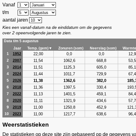
Vanaf
t/m
aantal jaren
Kies een vanaf-datum na de einddatum om de gegevens
over 2 opeenvolgende jaren te zien.
Data t/m 5 augustus
Jaar
Temp. (gem)▼
Zonuren (som)
Neerslag (som)
Warmte
22,00
0,0
0,0
12,9
1
1952
11,54
1062,6
668,8
53,5
2
2007
11,51
1125,3
605,0
85,1
3
2014
11,44
1011,7
729,9
67,4
4
2024
11,38
1362,6
382,0
185,
5
2026
11,36
1397,5
330,4
193,
6
2018
11,13
1401,5
459,1
84,4
7
2022
11,11
1321,9
434,6
57,7
8
2020
11,00
1250,8
452,9
121,
9
2019
11,00
1217,7
638,6
96,4
10
2023
Weerstatistieken
De statistieken op deze site zijn gebaseerd op de gegevens v