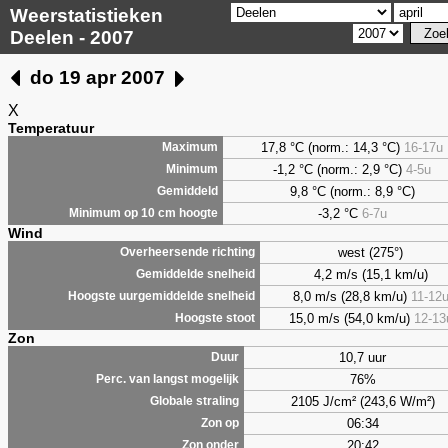
Weerstatistieken
Deelen - 2007
do 19 apr 2007
X
Temperatuur
17,8 °C (norm.: 14,3 °C)
16-17u
Maximum
-1,2 °C (norm.: 2,9 °C)
4-5u
Minimum
9,8
°C (norm.: 8,9 °C)
Gemiddeld
-3,2 °C
6-7u
Minimum op 10 cm hoogte
Wind
west (275°)
Overheersende richting
4,2 m/s (15,1 km/u)
Gemiddelde snelheid
8,0 m/s (28,8 km/u)
11-12
Hoogste uurgemiddelde snelheid
15,0 m/s (54,0 km/u)
12-13
Hoogste stoot
Zon
10,7 uur
Duur
76%
Perc. van langst mogelijk
2105 J/cm² (243,6 W/m²)
Globale straling
06:34
Zon op
20:42
Zon onder