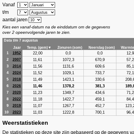
Vanaf
t/m
aantal jaren
Kies een vanaf-datum na de einddatum om de gegevens
over 2 opeenvolgende jaren te zien.
Data t/m 7 augustus
Jaar
Temp. (gem)▼
Zonuren (som)
Neerslag (som)
Warmte
22,00
0,0
0,0
12,9
1
1952
11,61
1072,3
670,9
57,2
2
2007
11,56
1131,6
609,6
85,1
3
2014
11,52
1029,1
733,7
72,1
4
2024
11,49
1423,1
330,6
208,
5
2018
11,46
1378,2
381,3
189,
6
2026
11,23
1349,7
434,6
71,2
7
2020
11,18
1422,7
459,1
84,4
8
2022
11,07
1267,7
452,7
123,
9
2019
11,03
1222,8
700,1
96,4
10
2023
Weerstatistieken
De statistieken op deze site zijn gebaseerd op de gegevens v