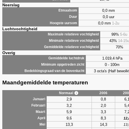
Neerslag
0,0 mm
Etmaalsom
0,0 uur
Duur
0,0 mm
1-2u
Hoogste uursom
Luchtvochtigheid
99%
5-6u
Maximale relatieve vochtigheid
43%
14-15
Minimale relatieve vochtigheid
70%
Gemiddelde relatieve vochtigheid
Overig
1.019,4 hPa
Gemiddelde luchtdruk
0 - 100m
Minimum opgetreden zicht
3 octa's (Half bewolkt
Bedekkingsgraad van de bovenlucht
Maandgemiddelde temperaturen
Normaal
2006
200
2,9
0,8
6,
Januari
3,2
2,0
5,
Februari
5,9
3,3
7,
Maart
9,6
8,3
April
12,
13,3
14,3
Mei
13,