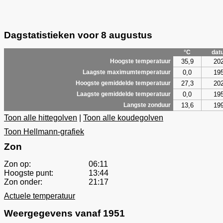
Dagstatistieken voor 8 augustus
°C
dat
35,9
20
Hoogste temperatuur
0,0
19
Laagste maximumtemperatuur
27,3
20
Hoogste gemiddelde temperatuur
0,0
19
Laagste gemiddelde temperatuur
13,6
19
Langste zonduur
Toon alle hittegolven
|
Toon alle koudegolven
Toon Hellmann-grafiek
Zon
Zon op:
06:11
Hoogste punt:
13:44
Zon onder:
21:17
Actuele temperatuur
Weergegevens vanaf 1951