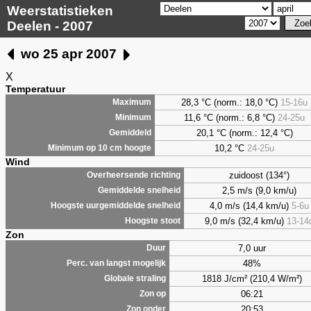
Weerstatistieken
Deelen - 2007
wo 25 apr 2007
X
Temperatuur
28,3 °C (norm.: 18,0 °C)
15-16u
Maximum
11,6 °C (norm.: 6,8 °C)
24-25u
Minimum
20,1 °C (norm.: 12,4 °C)
Gemiddeld
10,2 °C
24-25u
Minimum op 10 cm hoogte
Wind
zuidoost (134°)
Overheersende richting
2,5 m/s (9,0 km/u)
Gemiddelde snelheid
4,0 m/s (14,4 km/u)
5-6u
Hoogste uurgemiddelde snelheid
9,0 m/s (32,4 km/u)
13-14
Hoogste stoot
Zon
7,0 uur
Duur
48%
Perc. van langst mogelijk
1818 J/cm² (210,4 W/m²)
Globale straling
06:21
Zon op
20:53
Zon onder