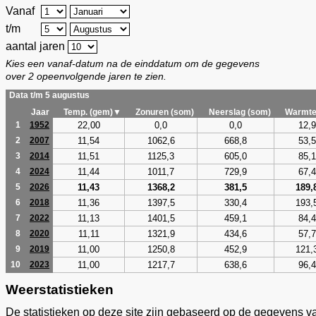
Vanaf
t/m
aantal jaren
Kies een vanaf-datum na de einddatum om de gegevens
over 2 opeenvolgende jaren te zien.
Data t/m 5 augustus
Jaar
Temp. (gem)▼
Zonuren (som)
Neerslag (som)
Warmte
22,00
0,0
0,0
12,9
1
1952
11,54
1062,6
668,8
53,5
2
2007
11,51
1125,3
605,0
85,1
3
2014
11,44
1011,7
729,9
67,4
4
2024
11,43
1368,2
381,5
189,
5
2026
11,36
1397,5
330,4
193,
6
2018
11,13
1401,5
459,1
84,4
7
2022
11,11
1321,9
434,6
57,7
8
2020
11,00
1250,8
452,9
121,
9
2019
11,00
1217,7
638,6
96,4
10
2023
Weerstatistieken
De statistieken op deze site zijn gebaseerd op de gegevens v