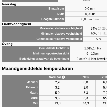
Neerslag
0,0 mm
Etmaalsom
0,0 uur
Duur
0,0 mm
1-2u
Hoogste uursom
Luchtvochtigheid
84%
24-25
Maximale relatieve vochtigheid
30%
14-15
Minimale relatieve vochtigheid
56%
Gemiddelde relatieve vochtigheid
Overig
1.015,1 hPa
Gemiddelde luchtdruk
9 - 10km
Minimum opgetreden zicht
2 octa's (Licht bewolk
Bedekkingsgraad van de bovenlucht
Maandgemiddelde temperaturen
Normaal
2006
200
2,9
0,8
6,
Januari
3,2
2,0
5,
Februari
5,9
3,3
7,
Maart
9,6
8,3
April
12,
13,3
14,3
Mei
13,