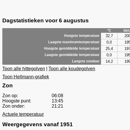
Dagstatistieken voor 6 augustus
°C
dat
32,7
20
Hoogste temperatuur
0,0
19
Laagste maximumtemperatuur
25,4
19
Hoogste gemiddelde temperatuur
0,0
19
Laagste gemiddelde temperatuur
14,2
19
Langste zonduur
Toon alle hittegolven
|
Toon alle koudegolven
Toon Hellmann-grafiek
Zon
Zon op:
06:08
Hoogste punt:
13:45
Zon onder:
21:21
Actuele temperatuur
Weergegevens vanaf 1951