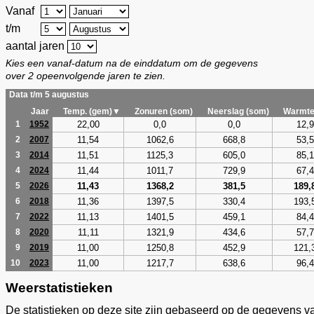
Vanaf
t/m
aantal jaren
Kies een vanaf-datum na de einddatum om de gegevens
over 2 opeenvolgende jaren te zien.
Data t/m 5 augustus
Jaar
Temp. (gem)▼
Zonuren (som)
Neerslag (som)
Warmte
22,00
0,0
0,0
12,9
1
1952
11,54
1062,6
668,8
53,5
2
2007
11,51
1125,3
605,0
85,1
3
2014
11,44
1011,7
729,9
67,4
4
2024
11,43
1368,2
381,5
189,
5
2026
11,36
1397,5
330,4
193,
6
2018
11,13
1401,5
459,1
84,4
7
2022
11,11
1321,9
434,6
57,7
8
2020
11,00
1250,8
452,9
121,
9
2019
11,00
1217,7
638,6
96,4
10
2023
Weerstatistieken
De statistieken op deze site zijn gebaseerd op de gegevens v