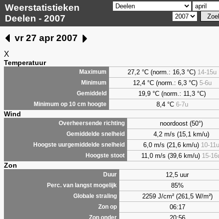
Weerstatistieken
Deelen - 2007
vr 27 apr 2007
X
Temperatuur
27,2 °C (norm.: 16,3 °C)
14-15u
Maximum
12,4 °C (norm.: 6,3 °C)
5-6u
Minimum
19,9 °C (norm.: 11,3 °C)
Gemiddeld
8,4
°C
6-7u
Minimum op 10 cm hoogte
Wind
noordoost (50°)
Overheersende richting
4,2 m/s (15,1 km/u)
Gemiddelde snelheid
6,0 m/s (21,6 km/u)
10-11
Hoogste uurgemiddelde snelheid
11,0 m/s (39,6 km/u)
15-16
Hoogste stoot
Zon
12,5 uur
Duur
85%
Perc. van langst mogelijk
2259 J/cm² (261,5 W/m²)
Globale straling
06:17
Zon op
20:56
Zon onder