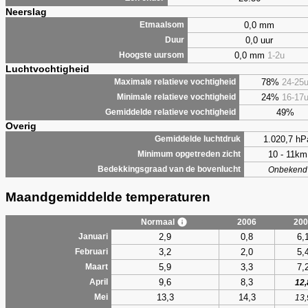
Neerslag
0,0 mm
Etmaalsom
0,0 uur
Duur
0,0 mm
1-2u
Hoogste uursom
Luchtvochtigheid
78%
24-25
Maximale relatieve vochtigheid
24%
16-17
Minimale relatieve vochtigheid
49%
Gemiddelde relatieve vochtigheid
Overig
1.020,7 hP
Gemiddelde luchtdruk
10 - 11km
Minimum opgetreden zicht
Bedekkingsgraad van de bovenlucht
Onbekend
Maandgemiddelde temperaturen
Normaal
2006
200
2,9
0,8
6,
Januari
3,2
2,0
5,
Februari
5,9
3,3
7,
Maart
9,6
8,3
April
12,
13,3
14,3
Mei
13,