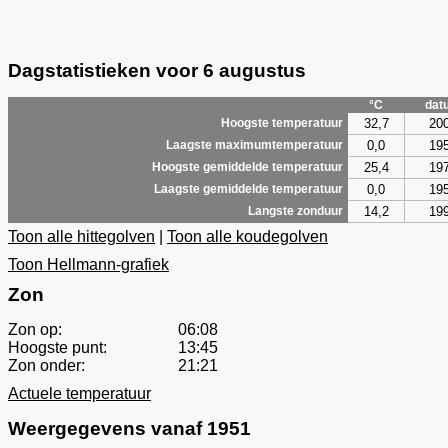
Dagstatistieken voor 6 augustus
°C
dat
32,7
20
Hoogste temperatuur
0,0
19
Laagste maximumtemperatuur
25,4
19
Hoogste gemiddelde temperatuur
0,0
19
Laagste gemiddelde temperatuur
14,2
19
Langste zonduur
Toon alle hittegolven
|
Toon alle koudegolven
Toon Hellmann-grafiek
Zon
Zon op:
06:08
Hoogste punt:
13:45
Zon onder:
21:21
Actuele temperatuur
Weergegevens vanaf 1951