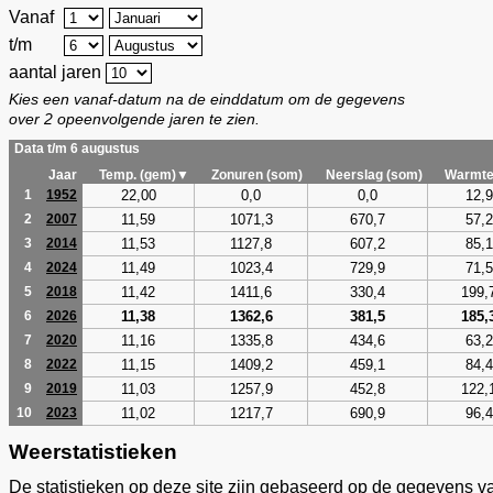
Vanaf
t/m
aantal jaren
Kies een vanaf-datum na de einddatum om de gegevens
over 2 opeenvolgende jaren te zien.
Data t/m 6 augustus
Jaar
Temp. (gem)▼
Zonuren (som)
Neerslag (som)
Warmte
22,00
0,0
0,0
12,9
1
1952
11,59
1071,3
670,7
57,2
2
2007
11,53
1127,8
607,2
85,1
3
2014
11,49
1023,4
729,9
71,5
4
2024
11,42
1411,6
330,4
199,
5
2018
11,38
1362,6
381,5
185,
6
2026
11,16
1335,8
434,6
63,2
7
2020
11,15
1409,2
459,1
84,4
8
2022
11,03
1257,9
452,8
122,
9
2019
11,02
1217,7
690,9
96,4
10
2023
Weerstatistieken
De statistieken op deze site zijn gebaseerd op de gegevens v