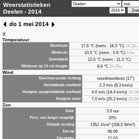
Weerstatistieken
Deelen - 2014
do 1 mei 2014
X
Temperatuur
17,6 °C (norm.: 16,5 °C)
14-15u
Maximum
10,0 °C (norm.: 5,9 °C)
5-6u
Minimum
12,5 °C (norm.: 11,3 °C)
Gemiddeld
9,6
°C
24-25u
Minimum op 10 cm hoogte
Wind
noordnoordoost (17°)
Overheersende richting
2,3 m/s (8,3 km/u)
Gemiddelde snelheid
4,0 m/s (14,4 km/u)
18-19
Hoogste uurgemiddelde snelheid
7,0 m/s (25,2 km/u)
19-20
Hoogste stoot
Zon
3,0 uur
Duur
20%
Perc. van langst mogelijk
1352 J/cm² (156,5 W/m²)
Globale straling
06:08
Zon op
21:03
Zon onder