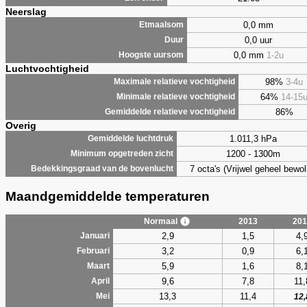
Neerslag
0,0 mm
Etmaalsom
0,0 uur
Duur
0,0 mm
1-2u
Hoogste uursom
Luchtvochtigheid
98%
3-4u
Maximale relatieve vochtigheid
64%
14-15
Minimale relatieve vochtigheid
86%
Gemiddelde relatieve vochtigheid
Overig
1.011,3 hPa
Gemiddelde luchtdruk
1200 - 1300m
Minimum opgetreden zicht
7 octa's (Vrijwel geheel bewol
Bedekkingsgraad van de bovenlucht
Maandgemiddelde temperaturen
Normaal
2013
201
2,9
1,5
4,
Januari
3,2
0,9
6,
Februari
5,9
1,6
8,
Maart
9,6
7,8
11,
April
13,3
11,4
Mei
12,