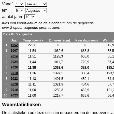
Vanaf
t/m
aantal jaren
Kies een vanaf-datum na de einddatum om de gegevens
over 2 opeenvolgende jaren te zien.
Data t/m 5 augustus
Jaar
Temp. (gem)▼
Zonuren (som)
Neerslag (som)
Warmte
22,00
0,0
0,0
12,9
1
1952
11,54
1062,6
668,8
53,5
2
2007
11,51
1125,3
605,0
85,1
3
2014
11,44
1011,7
729,9
67,4
4
2024
11,38
1362,6
382,0
185,
5
2026
11,36
1397,5
330,4
193,
6
2018
11,13
1401,5
459,1
84,4
7
2022
11,11
1321,9
434,6
57,7
8
2020
11,00
1250,8
452,9
121,
9
2019
11,00
1217,7
638,6
96,4
10
2023
Weerstatistieken
De statistieken op deze site zijn gebaseerd op de gegevens v