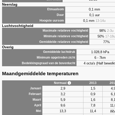
Neerslag
0,1 mm
Etmaalsom
0,1 uur
Duur
0,1 mm
13-14u
Hoogste uursom
Luchtvochtigheid
98%
2-3u
Maximale relatieve vochtigheid
50%
17-18
Minimale relatieve vochtigheid
77%
Gemiddelde relatieve vochtigheid
Overig
1.028,8 hPa
Gemiddelde luchtdruk
6 - 7km
Minimum opgetreden zicht
4 octa's (Half bewolkt
Bedekkingsgraad van de bovenlucht
Maandgemiddelde temperaturen
Normaal
2013
201
2,9
1,5
4,
Januari
3,2
0,9
6,
Februari
5,9
1,6
8,
Maart
9,6
7,8
11,
April
13,3
11,4
Mei
12,