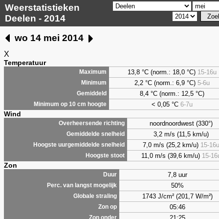
Weerstatistieken
Deelen - 2014
wo 14 mei 2014
X
Temperatuur
13,8
°C (norm.: 18,0 °C)
15-16u
Maximum
2,2
°C (norm.: 6,9 °C)
5-6u
Minimum
8,4
°C (norm.: 12,5 °C)
Gemiddeld
< 0,05 °C
6-7u
Minimum op 10 cm hoogte
Wind
noordnoordwest (330°)
Overheersende richting
3,2 m/s (11,5 km/u)
Gemiddelde snelheid
7,0 m/s (25,2 km/u)
15-16
Hoogste uurgemiddelde snelheid
11,0 m/s (39,6 km/u)
15-16
Hoogste stoot
Zon
7,8 uur
Duur
50%
Perc. van langst mogelijk
1743 J/cm² (201,7 W/m²)
Globale straling
05:46
Zon op
21:25
Zon onder