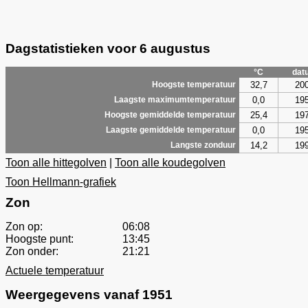
Dagstatistieken voor 6 augustus
°C
dat
32,7
20
Hoogste temperatuur
0,0
19
Laagste maximumtemperatuur
25,4
19
Hoogste gemiddelde temperatuur
0,0
19
Laagste gemiddelde temperatuur
14,2
19
Langste zonduur
Toon alle hittegolven
|
Toon alle koudegolven
Toon Hellmann-grafiek
Zon
Zon op:
06:08
Hoogste punt:
13:45
Zon onder:
21:21
Actuele temperatuur
Weergegevens vanaf 1951