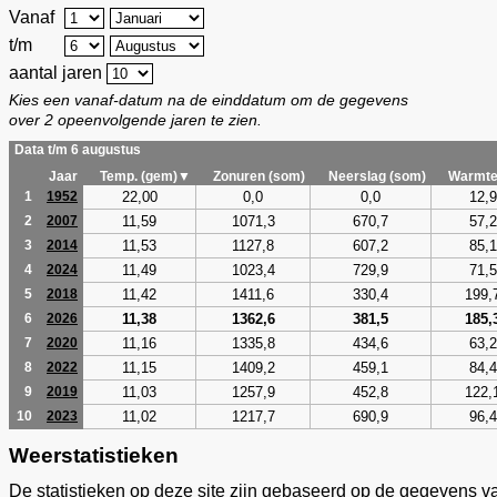
Vanaf
t/m
aantal jaren
Kies een vanaf-datum na de einddatum om de gegevens
over 2 opeenvolgende jaren te zien.
Data t/m 6 augustus
Jaar
Temp. (gem)▼
Zonuren (som)
Neerslag (som)
Warmte
22,00
0,0
0,0
12,9
1
1952
11,59
1071,3
670,7
57,2
2
2007
11,53
1127,8
607,2
85,1
3
2014
11,49
1023,4
729,9
71,5
4
2024
11,42
1411,6
330,4
199,
5
2018
11,38
1362,6
381,5
185,
6
2026
11,16
1335,8
434,6
63,2
7
2020
11,15
1409,2
459,1
84,4
8
2022
11,03
1257,9
452,8
122,
9
2019
11,02
1217,7
690,9
96,4
10
2023
Weerstatistieken
De statistieken op deze site zijn gebaseerd op de gegevens v