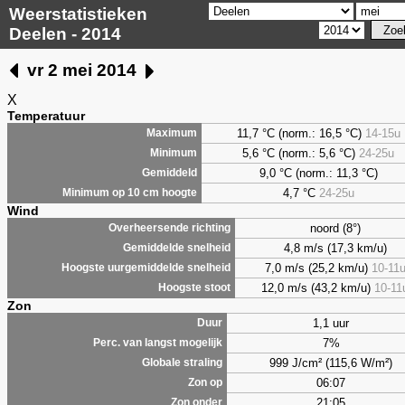
Weerstatistieken
Deelen - 2014
vr 2 mei 2014
X
Temperatuur
11,7 °C (norm.: 16,5 °C)
14-15u
Maximum
5,6
°C (norm.: 5,6 °C)
24-25u
Minimum
9,0
°C (norm.: 11,3 °C)
Gemiddeld
4,7
°C
24-25u
Minimum op 10 cm hoogte
Wind
noord (8°)
Overheersende richting
4,8 m/s (17,3 km/u)
Gemiddelde snelheid
7,0 m/s (25,2 km/u)
10-11
Hoogste uurgemiddelde snelheid
12,0 m/s (43,2 km/u)
10-11
Hoogste stoot
Zon
1,1 uur
Duur
7%
Perc. van langst mogelijk
999 J/cm² (115,6 W/m²)
Globale straling
06:07
Zon op
21:05
Zon onder