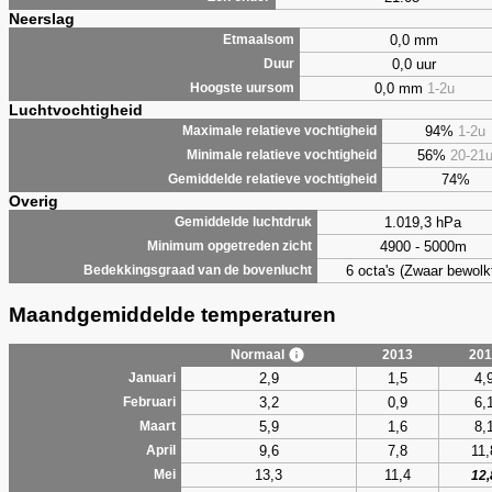
Neerslag
0,0 mm
Etmaalsom
0,0 uur
Duur
0,0 mm
1-2u
Hoogste uursom
Luchtvochtigheid
94%
1-2u
Maximale relatieve vochtigheid
56%
20-21
Minimale relatieve vochtigheid
74%
Gemiddelde relatieve vochtigheid
Overig
1.019,3 hPa
Gemiddelde luchtdruk
4900 - 5000m
Minimum opgetreden zicht
6 octa's (Zwaar bewolk
Bedekkingsgraad van de bovenlucht
Maandgemiddelde temperaturen
Normaal
2013
201
2,9
1,5
4,
Januari
3,2
0,9
6,
Februari
5,9
1,6
8,
Maart
9,6
7,8
11,
April
13,3
11,4
Mei
12,