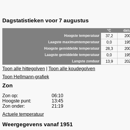
Dagstatistieken voor 7 augustus
°C
dat
37,2
20
Hoogste temperatuur
0,0
19
Laagste maximumtemperatuur
28,3
20
Hoogste gemiddelde temperatuur
0,0
19
Laagste gemiddelde temperatuur
13,9
20
Langste zonduur
Toon alle hittegolven
|
Toon alle koudegolven
Toon Hellmann-grafiek
Zon
Zon op:
06:10
Hoogste punt:
13:45
Zon onder:
21:19
Actuele temperatuur
Weergegevens vanaf 1951