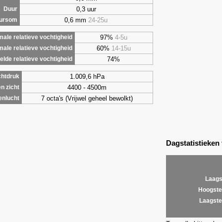
0,3 uur
Duur
0,6 mm
24-25u
uursom
97%
4-5u
ale relatieve vochtigheid
60%
14-15u
male relatieve vochtigheid
74%
lde relatieve vochtigheid
1.009,6 hPa
chtdruk
4400 - 4500m
n zicht
7 octa's (Vrijwel geheel bewolkt)
enlucht
Dagstatistieken
Laags
Hoogste
Laagste