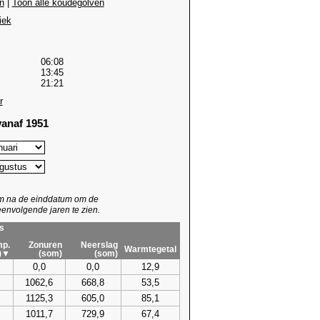
n
|
Toon alle koudegolven
iek
06:08
13:45
21:21
r
anaf 1951
um na de einddatum om de
envolgende jaren te zien.
s
p.
Zonuren
Neerslag
Warmtegetal
)▼
(som)
(som)
0,0
0,0
12,9
1062,6
668,8
53,5
1125,3
605,0
85,1
1011,7
729,9
67,4