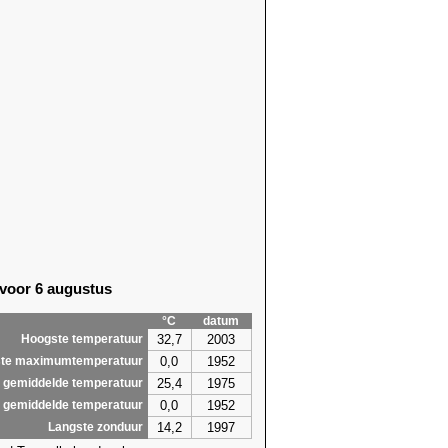
 voor 6 augustus
°C
datum
32,7
2003
Hoogste temperatuur
0,0
1952
te maximumtemperatuur
25,4
1975
 gemiddelde temperatuur
0,0
1952
 gemiddelde temperatuur
14,2
1997
Langste zonduur