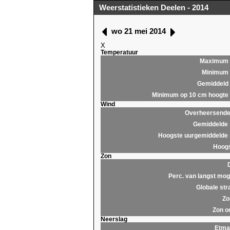
Weerstatistieken Deelen - 2014
wo 21 mei 2014
X
Temperatuur
Maximum
Minimum
Gemiddeld
Minimum op 10 cm hoogte
Wind
Overheersende 
Gemiddelde 
Hoogste uurgemiddelde 
Hoogs
Zon
Perc. van langst moge
Globale str
Zo
Zon o
Neerslag
Etma