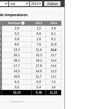
e temperaturen
Normaal
2013
2014
2,9
1,5
4,9
i
3,2
0,9
6,1
i
5,9
1,6
8,1
t
9,6
7,8
11,8
l
13,3
11,4
i
12,8
16,1
15,3
i
15,7
18,1
19,1
i
19,4
17,7
17,8
s
15,6
14,5
14,0
r
15,5
10,5
11,7
r
13,1
6,4
6,0
r
7,8
3,5
5,4
r
3,8
10,15
9,38
11,22
Advertentie