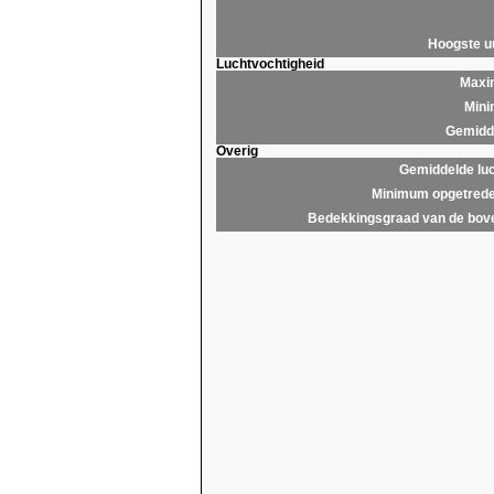
Hoogste 
Luchtvochtigheid
Maxim
Mini
Gemidde
Overig
Gemiddelde lu
Minimum opgetrede
Bedekkingsgraad van de bov