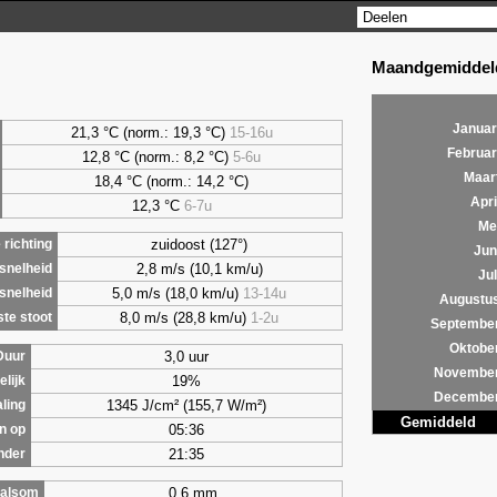
Maandgemiddeld
Januar
21,3 °C (norm.: 19,3 °C)
15-16u
Februar
12,8 °C (norm.: 8,2 °C)
5-6u
Maar
18,4 °C (norm.: 14,2 °C)
Apri
12,3 °C
6-7u
Me
zuidoost (127°)
richting
Jun
2,8 m/s (10,1 km/u)
snelheid
Jul
5,0 m/s (18,0 km/u)
13-14u
snelheid
Augustu
8,0 m/s (28,8 km/u)
1-2u
te stoot
Septembe
Oktobe
3,0 uur
Duur
Novembe
19%
lijk
Decembe
1345 J/cm² (155,7 W/m²)
aling
Gemiddeld
05:36
n op
21:35
nder
0,6 mm
alsom