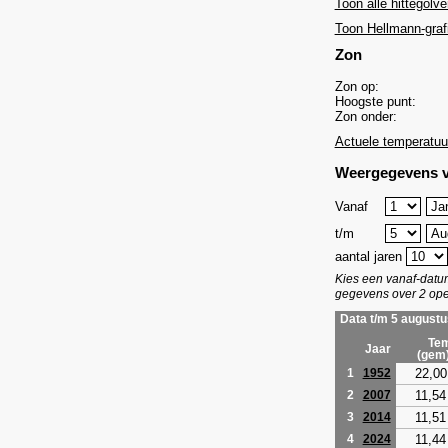
Toon alle hittegolve
Toon Hellmann-graf
Zon
Zon op:
Hoogste punt:
Zon onder:
Actuele temperatuu
Weergegevens v
Vanaf
t/m
aantal jaren
Kies een vanaf-dat
gegevens over 2 ope
Data t/m 5 augustu
Tem
Jaar
(gem
22,00
1
1952
11,54
2
2007
11,51
3
2014
11,44
4
2024