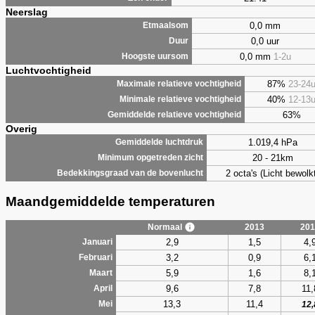
Neerslag
0,0 mm
Etmaalsom
0,0 uur
Duur
0,0 mm
1-2u
Hoogste uursom
Luchtvochtigheid
87%
23-24
Maximale relatieve vochtigheid
40%
12-13
Minimale relatieve vochtigheid
63%
Gemiddelde relatieve vochtigheid
Overig
1.019,4 hPa
Gemiddelde luchtdruk
20 - 21km
Minimum opgetreden zicht
2 octa's (Licht bewolk
Bedekkingsgraad van de bovenlucht
Maandgemiddelde temperaturen
Normaal
2013
201
2,9
1,5
4,
Januari
3,2
0,9
6,
Februari
5,9
1,6
8,
Maart
9,6
7,8
11,
April
13,3
11,4
Mei
12,