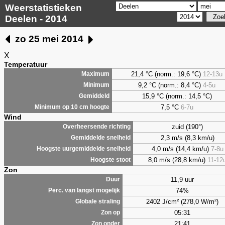
Weerstatistieken
Deelen - 2014
zo 25 mei 2014
X
Temperatuur
21,4 °C (norm.: 19,6 °C)
12-13u
Maximum
9,2
°C (norm.: 8,4 °C)
4-5u
Minimum
15,9 °C (norm.: 14,5 °C)
Gemiddeld
7,5
°C
6-7u
Minimum op 10 cm hoogte
Wind
zuid (190°)
Overheersende richting
2,3 m/s (8,3 km/u)
Gemiddelde snelheid
4,0 m/s (14,4 km/u)
7-8u
Hoogste uurgemiddelde snelheid
8,0 m/s (28,8 km/u)
11-12
Hoogste stoot
Zon
11,9 uur
Duur
74%
Perc. van langst mogelijk
2402 J/cm² (278,0 W/m²)
Globale straling
05:31
Zon op
21:41
Zon onder