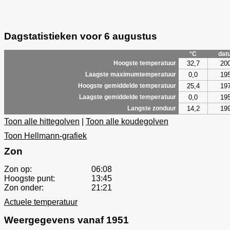
Dagstatistieken voor 6 augustus
°C
dat
32,7
20
Hoogste temperatuur
0,0
19
Laagste maximumtemperatuur
25,4
19
Hoogste gemiddelde temperatuur
0,0
19
Laagste gemiddelde temperatuur
14,2
19
Langste zonduur
Toon alle hittegolven
|
Toon alle koudegolven
Toon Hellmann-grafiek
Zon
Zon op:
06:08
Hoogste punt:
13:45
Zon onder:
21:21
Actuele temperatuur
Weergegevens vanaf 1951