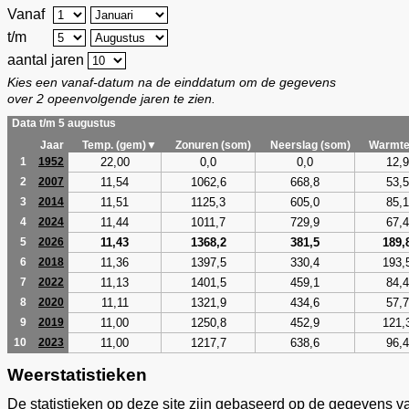
Vanaf
t/m
aantal jaren
Kies een vanaf-datum na de einddatum om de gegevens
over 2 opeenvolgende jaren te zien.
Data t/m 5 augustus
Jaar
Temp. (gem)▼
Zonuren (som)
Neerslag (som)
Warmte
22,00
0,0
0,0
12,9
1
1952
11,54
1062,6
668,8
53,5
2
2007
11,51
1125,3
605,0
85,1
3
2014
11,44
1011,7
729,9
67,4
4
2024
11,43
1368,2
381,5
189,
5
2026
11,36
1397,5
330,4
193,
6
2018
11,13
1401,5
459,1
84,4
7
2022
11,11
1321,9
434,6
57,7
8
2020
11,00
1250,8
452,9
121,
9
2019
11,00
1217,7
638,6
96,4
10
2023
Weerstatistieken
De statistieken op deze site zijn gebaseerd op de gegevens v