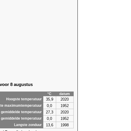
 voor 8 augustus
°C
datum
35,9
2020
Hoogste temperatuur
0,0
1952
te maximumtemperatuur
27,3
2020
 gemiddelde temperatuur
0,0
1952
 gemiddelde temperatuur
13,6
1998
Langste zonduur