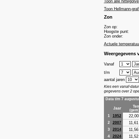
Toon alle hittegolve
Toon Hellmann-graf
Zon
Zon op:
Hoogste punt:
Zon onder:
Actuele temperatuu
Weergegevens v
Vanaf
t/m
aantal jaren
Kies een vanaf-dat
gegevens over 2 ope
Data t/m 7 augustu
Tem
Jaar
(gem
22,00
1
1952
11,61
2
2007
11,56
3
2014
11,52
4
2024