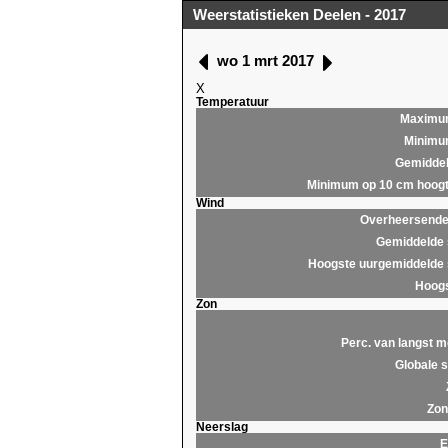
Weerstatistieken Deelen - 2017
wo 1 mrt 2017
X
Temperatuur
Maximu
Minim
Gemidde
Minimum op 10 cm hoog
Wind
Overheersende 
Gemiddelde 
Hoogste uurgemiddelde 
Hoogs
Zon
Perc. van langst m
Globale s
Zon
Neerslag
E