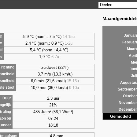
Maandgemiddeld
Januari
8,9 °C (norm.: 7,5 °C)
14-15u
m
Februari
2,4 °C (norm.: 0,9 °C)
1-2u
um
Maart
5,4 °C (norm.: 4,4 °C)
ld
April
1,9 °C
6-7u
te
Mei
zuidwest (224°)
richting
Juni
3,7 m/s (13,3 km/u)
snelheid
Juli
6,0 m/s (21,6 km/u)
15-16u
snelheid
Augustus
10,0 m/s (36,0 km/u)
9-10u
te stoot
September
Oktober
2,3 uur
Duur
November
21%
ogelijk
December
485 J/cm² (56,1 W/m²)
traling
Gemiddeld
07:24
Zon op
18:18
 onder
4,8 mm
tmaalsom