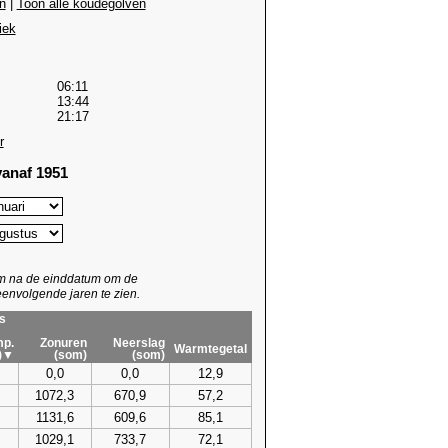
n
|
Toon alle koudegolven
iek
06:11
13:44
21:17
r
anaf 1951
um na de einddatum om de
envolgende jaren te zien.
s
p.
Zonuren
Neerslag
Warmtegetal
)▼
(som)
(som)
0,0
0,0
12,9
1072,3
670,9
57,2
1131,6
609,6
85,1
1029,1
733,7
72,1