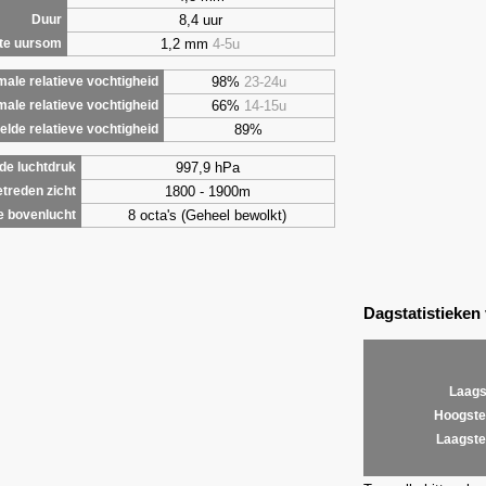
8,4 uur
Duur
1,2 mm
4-5u
te uursom
98%
23-24u
ale relatieve vochtigheid
66%
14-15u
male relatieve vochtigheid
89%
lde relatieve vochtigheid
997,9 hPa
de luchtdruk
1800 - 1900m
treden zicht
8 octa's (Geheel bewolkt)
e bovenlucht
Dagstatistieken
Laags
Hoogste
Laagste