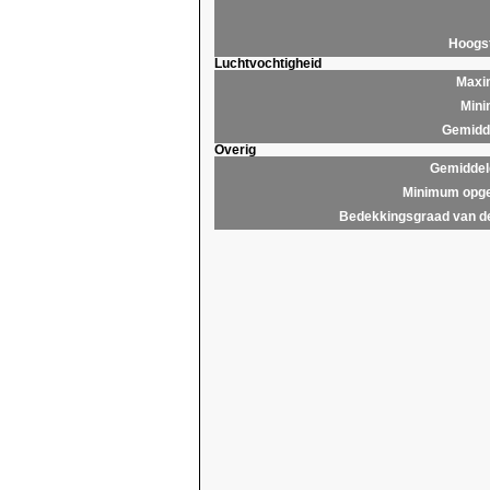
Hoogs
Luchtvochtigheid
Maxim
Mini
Gemidde
Overig
Gemiddel
Minimum opge
Bedekkingsgraad van d