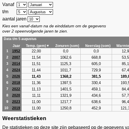
Vanaf
t/m
aantal jaren
Kies een vanaf-datum na de einddatum om de gegevens
over 2 opeenvolgende jaren te zien.
Data t/m 5 augustus
Jaar
Temp. (gem)▼
Zonuren (som)
Neerslag (som)
Warmte
22,00
0,0
0,0
12,9
1
1952
11,54
1062,6
668,8
53,5
2
2007
11,51
1125,3
605,0
85,1
3
2014
11,44
1011,7
729,9
67,4
4
2024
11,43
1368,2
381,5
189,
5
2026
11,36
1397,5
330,4
193,
6
2018
11,13
1401,5
459,1
84,4
7
2022
11,11
1321,9
434,6
57,7
8
2020
11,00
1217,7
638,6
96,4
9
2023
11,00
1250,8
452,9
121,
10
2019
Weerstatistieken
De statistieken op deze site zijn gebaseerd op de gegevens v