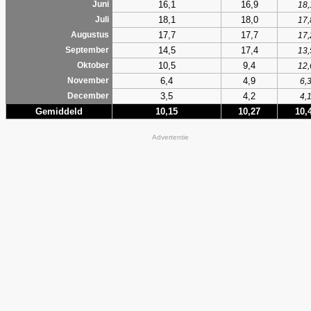
16,1
16,9
Juni
18,
18,1
18,0
Juli
17,
17,7
17,7
Augustus
17,
14,5
17,4
September
13,
10,5
9,4
Oktober
12,
6,4
4,9
November
6,
3,5
4,2
December
4,
Gemiddeld
10,15
10,27
10,
Advertentie