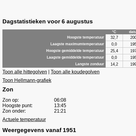
Dagstatistieken voor 6 augustus
°C
dat
32,7
20
Hoogste temperatuur
0,0
19
Laagste maximumtemperatuur
25,4
19
Hoogste gemiddelde temperatuur
0,0
19
Laagste gemiddelde temperatuur
14,2
19
Langste zonduur
Toon alle hittegolven
|
Toon alle koudegolven
Toon Hellmann-grafiek
Zon
Zon op:
06:08
Hoogste punt:
13:45
Zon onder:
21:21
Actuele temperatuur
Weergegevens vanaf 1951