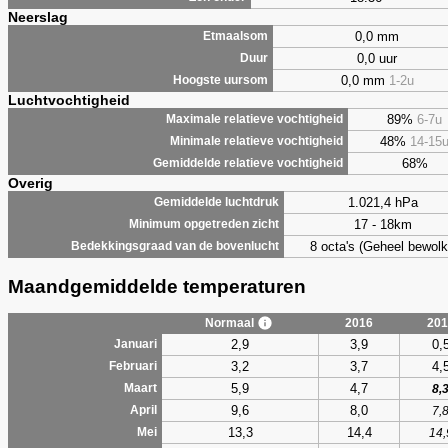
Neerslag
0,0 mm
Etmaalsom
0,0 uur
Duur
0,0 mm
1-2u
Hoogste uursom
Luchtvochtigheid
89%
6-7u
Maximale relatieve vochtigheid
48%
14-15
Minimale relatieve vochtigheid
68%
Gemiddelde relatieve vochtigheid
Overig
1.021,4 hPa
Gemiddelde luchtdruk
17 - 18km
Minimum opgetreden zicht
8 octa's (Geheel bewolk
Bedekkingsgraad van de bovenlucht
Maandgemiddelde temperaturen
Normaal
2016
201
2,9
3,9
0,
Januari
3,2
3,7
4,
Februari
5,9
4,7
Maart
8,
9,6
8,0
April
7,
13,3
14,4
Mei
14,