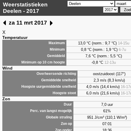
Weerstatistieken
Deelen - 2017
za 11 mrt 2017
X
Temperatuur
13,0 °C (norm.: 9,7 °C)
14-15u
Maximum
0,8
°C (norm.: 1,9 °C)
6-7u
Minimum
7,6
°C (norm.: 5,5 °C)
Gemiddeld
-0,8 °C
12-13u
Minimum op 10 cm hoogte
Wind
oostzuidoost (117°)
Overheersende richting
2,3 m/s (8,3 km/u)
Gemiddelde snelheid
4,0 m/s (14,4 km/u)
16-17
Hoogste uurgemiddelde snelheid
6,0 m/s (21,6 km/u)
16-17
Hoogste stoot
Zon
7,0 uur
Duur
61%
Perc. van langst mogelijk
951 J/cm² (110,1 W/m²)
Globale straling
07:01
Zon op
18:36
Zon onder