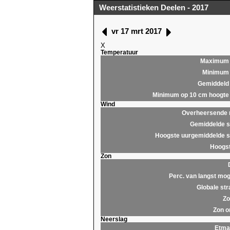
Weerstatistieken Deelen - 2017
vr 17 mrt 2017
X
Temperatuur
Maximum
Minimum
Gemiddeld
Minimum op 10 cm hoogte
Wind
Overheersende r
Gemiddelde s
Hoogste uurgemiddelde s
Hoogst
Zon
Perc. van langst mog
Globale str
Zo
Zon o
Neerslag
Etma