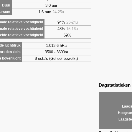
3,0 uur
Duur
1,6 mm
24-25u
uursom
94%
23-24u
ale relatieve vochtigheid
48%
15-16u
male relatieve vochtigheid
69%
lde relatieve vochtigheid
1.013,6 hPa
de luchtdruk
3500 - 3600m
treden zicht
8 octa's (Geheel bewolkt)
e bovenlucht
Dagstatistieken
Laags
Hoogste
Laagste