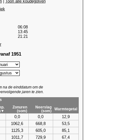
n
|
Toon alle koudegolven
iek
06:08
13:45
21:21
r
anaf 1951
um na de einddatum om de
envolgende jaren te zien.
s
p.
Zonuren
Neerslag
Warmtegetal
)▼
(som)
(som)
0,0
0,0
12,9
1062,6
668,8
53,5
1125,3
605,0
85,1
1011,7
729,9
67,4