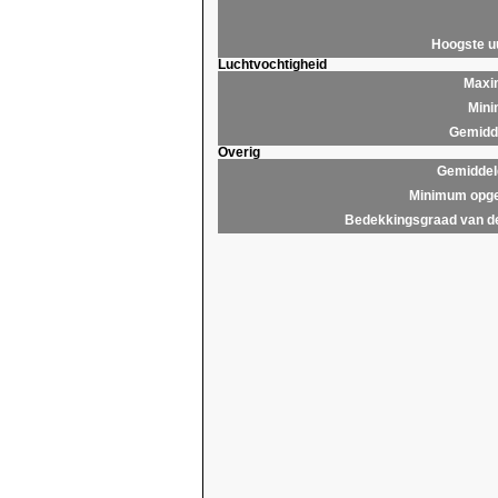
Hoogste 
Luchtvochtigheid
Maxim
Mini
Gemidde
Overig
Gemiddel
Minimum opge
Bedekkingsgraad van d