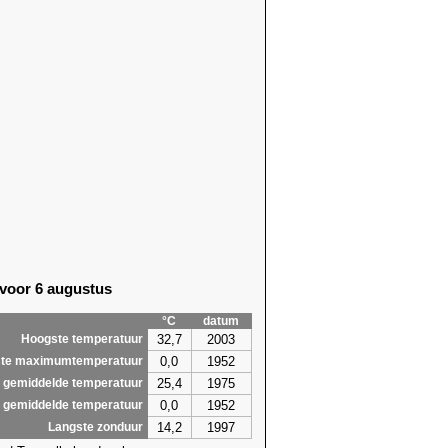
 voor 6 augustus
°C
datum
32,7
2003
Hoogste temperatuur
0,0
1952
te maximumtemperatuur
25,4
1975
 gemiddelde temperatuur
0,0
1952
 gemiddelde temperatuur
14,2
1997
Langste zonduur