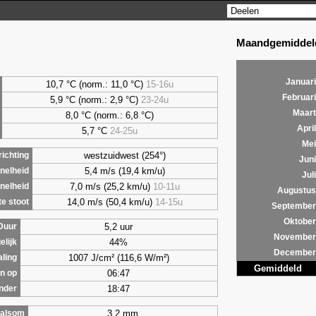
Maandgemiddeld
Januari
10,7 °C (norm.: 11,0 °C)
15-16u
Februari
5,9
°C (norm.: 2,9 °C)
23-24u
Maart
8,0
°C (norm.: 6,8 °C)
April
5,7
°C
24-25u
Mei
westzuidwest (254°)
ichting
Juni
5,4 m/s (19,4 km/u)
nelheid
Juli
7,0 m/s (25,2 km/u)
10-11u
nelheid
Augustus
14,0 m/s (50,4 km/u)
14-15u
e stoot
September
Oktober
5,2 uur
Duur
November
44%
elijk
December
1007 J/cm² (116,6 W/m²)
aling
Gemiddeld
06:47
n op
18:47
nder
3,2 mm
alsom