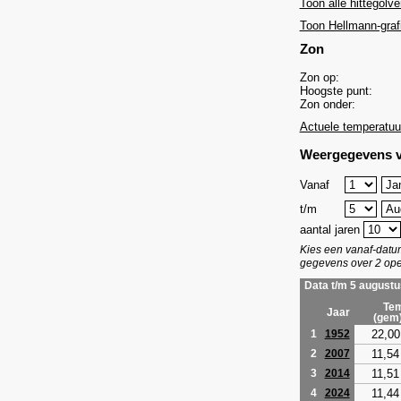
Toon alle hittegolve
Toon Hellmann-graf
Zon
Zon op:
Hoogste punt:
Zon onder:
Actuele temperatuu
Weergegevens v
Vanaf
t/m
aantal jaren
Kies een vanaf-dat
gegevens over 2 ope
Data t/m 5 augustu
Tem
Jaar
(gem
22,00
1
1952
11,54
2
2007
11,51
3
2014
11,44
4
2024