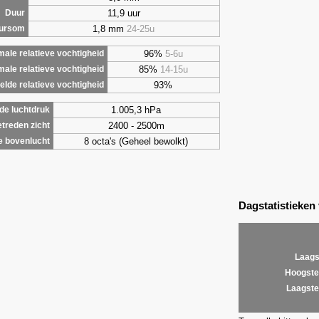
11,9 uur
Duur
1,8 mm
24-25u
uursom
96%
5-6u
ale relatieve vochtigheid
85%
14-15u
male relatieve vochtigheid
93%
lde relatieve vochtigheid
1.005,3 hPa
de luchtdruk
2400 - 2500m
treden zicht
8 octa's (Geheel bewolkt)
e bovenlucht
Dagstatistieken
Laags
Hoogste
Laagste