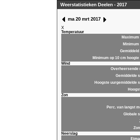
Weerstatistieken Deelen - 2017
ma 20 mrt 2017
X
Temperatuur
Maximum
Minimum
Gemiddeld
Minimum op 10 cm hoogte
Wind
Overheersende r
Gemiddelde s
Hoogste uurgemiddelde s
Hoogst
Zon
Perc. van langst m
Globale s
Zon
Neerslag
Etma