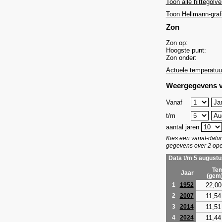
Toon alle hittegolve
Toon Hellmann-graf
Zon
Zon op:
Hoogste punt:
Zon onder:
Actuele temperatuu
Weergegevens v
Vanaf
t/m
aantal jaren
Kies een vanaf-dat
gegevens over 2 ope
Data t/m 5 augustu
Tem
Jaar
(gem
22,00
1
1952
11,54
2
2007
11,51
3
2014
11,44
4
2024