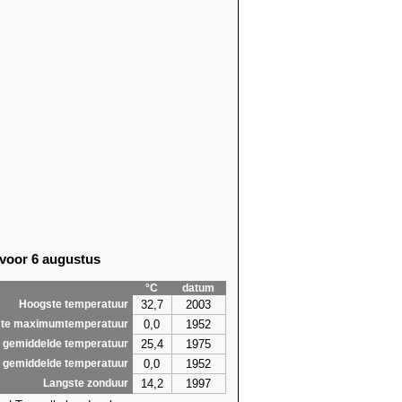
 voor 6 augustus
°C
datum
32,7
2003
Hoogste temperatuur
0,0
1952
te maximumtemperatuur
25,4
1975
 gemiddelde temperatuur
0,0
1952
 gemiddelde temperatuur
14,2
1997
Langste zonduur