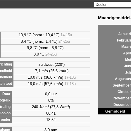
Maandgemiddeld
Januari
10,9 °C (norm.: 10,4 °C)
14-15u
Februari
8,4
°C (norm.: 1,4 °C)
24-25u
Maart
9,8
°C (norm.: 5,9 °C)
April
8,0
°C
24-25u
Mei
zuidwest (220°)
ichting
Juni
7,1 m/s (25,6 km/u)
nelheid
Juli
10,0 m/s (36,0 km/u)
17-18u
nelheid
Augustus
16,0 m/s (57,6 km/u)
17-18u
e stoot
September
Oktober
0,0 uur
Duur
November
0%
ogelijk
December
240 J/cm² (27,8 W/m²)
traling
Gemiddeld
06:41
Zon op
18:52
 onder
8,0 mm
alsom