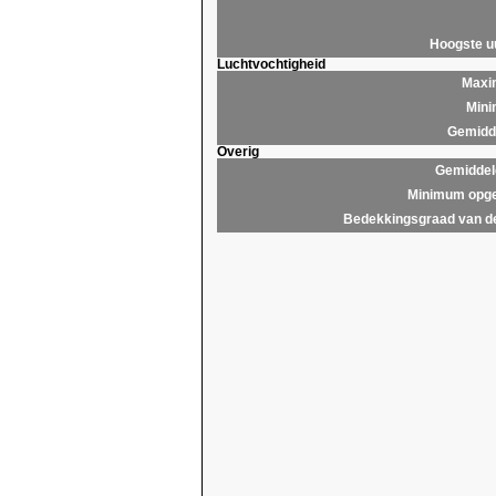
Hoogste 
Luchtvochtigheid
Maxim
Mini
Gemidde
Overig
Gemiddel
Minimum opge
Bedekkingsgraad van d