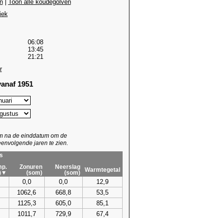
n
|
Toon alle koudegolven
iek
06:08
13:45
21:21
r
anaf 1951
um na de einddatum om de
envolgende jaren te zien.
s
p.
Zonuren
Neerslag
Warmtegetal
)▼
(som)
(som)
0,0
0,0
12,9
1062,6
668,8
53,5
1125,3
605,0
85,1
1011,7
729,9
67,4