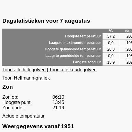
Dagstatistieken voor 7 augustus
°C
dat
37,2
20
Hoogste temperatuur
0,0
19
Laagste maximumtemperatuur
28,3
20
Hoogste gemiddelde temperatuur
0,0
19
Laagste gemiddelde temperatuur
13,9
20
Langste zonduur
Toon alle hittegolven
|
Toon alle koudegolven
Toon Hellmann-grafiek
Zon
Zon op:
06:10
Hoogste punt:
13:45
Zon onder:
21:19
Actuele temperatuur
Weergegevens vanaf 1951