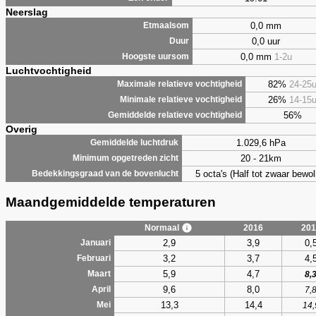
Neerslag
0,0 mm
Etmaalsom
0,0 uur
Duur
0,0 mm
1-2u
Hoogste uursom
Luchtvochtigheid
82%
24-25
Maximale relatieve vochtigheid
26%
14-15
Minimale relatieve vochtigheid
56%
Gemiddelde relatieve vochtigheid
Overig
1.029,6 hPa
Gemiddelde luchtdruk
20 - 21km
Minimum opgetreden zicht
5 octa's (Half tot zwaar bewol
Bedekkingsgraad van de bovenlucht
Maandgemiddelde temperaturen
Normaal
2016
201
2,9
3,9
0,
Januari
3,2
3,7
4,
Februari
5,9
4,7
Maart
8,
9,6
8,0
April
7,
13,3
14,4
Mei
14,