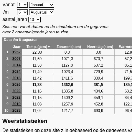
Vanaf
t/m
aantal jaren
Kies een vanaf-datum na de einddatum om de gegevens
over 2 opeenvolgende jaren te zien.
Data t/m 6 augustus
Jaar
Temp. (gem)▼
Zonuren (som)
Neerslag (som)
Warmte
22,00
0,0
0,0
12,9
1
1952
11,59
1071,3
670,7
57,2
2
2007
11,53
1127,8
607,2
85,1
3
2014
11,49
1023,4
729,9
71,5
4
2024
11,42
1411,6
330,4
199,
5
2018
11,38
1362,6
381,5
185,
6
2026
11,16
1335,8
434,6
63,2
7
2020
11,15
1409,2
459,1
84,4
8
2022
11,03
1257,9
452,8
122,
9
2019
11,02
1217,7
690,9
96,4
10
2023
Weerstatistieken
De statistieken op deze site zijn gebaseerd op de gegevens v