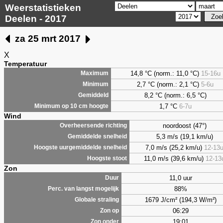
Weerstatistieken
Deelen - 2017
za 25 mrt 2017
X
Temperatuur
14,8 °C (norm.: 11,0 °C)
15-16u
Maximum
2,7
°C (norm.: 2,1 °C)
5-6u
Minimum
8,2
°C (norm.: 6,5 °C)
Gemiddeld
1,7
°C
6-7u
Minimum op 10 cm hoogte
Wind
noordoost (47°)
Overheersende richting
5,3 m/s (19,1 km/u)
Gemiddelde snelheid
7,0 m/s (25,2 km/u)
12-13
Hoogste uurgemiddelde snelheid
11,0 m/s (39,6 km/u)
12-13
Hoogste stoot
Zon
11,0 uur
Duur
88%
Perc. van langst mogelijk
1679 J/cm² (194,3 W/m²)
Globale straling
06:29
Zon op
19:01
Zon onder