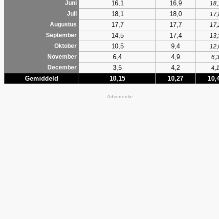
16,1
16,9
Juni
18,
18,1
18,0
Juli
17,
17,7
17,7
Augustus
17,
14,5
17,4
September
13,
10,5
9,4
Oktober
12,
6,4
4,9
November
6,
3,5
4,2
December
4,
Gemiddeld
10,15
10,27
10,
Advertentie