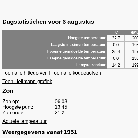
Dagstatistieken voor 6 augustus
°C
dat
32,7
20
Hoogste temperatuur
0,0
19
Laagste maximumtemperatuur
25,4
19
Hoogste gemiddelde temperatuur
0,0
19
Laagste gemiddelde temperatuur
14,2
19
Langste zonduur
Toon alle hittegolven
|
Toon alle koudegolven
Toon Hellmann-grafiek
Zon
Zon op:
06:08
Hoogste punt:
13:45
Zon onder:
21:21
Actuele temperatuur
Weergegevens vanaf 1951