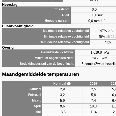
Neerslag
0,0 mm
Etmaalsom
0,0 uur
Duur
0,0 mm
1-2u
Hoogste uursom
Luchtvochtigheid
97%
2-3u
Maximale relatieve vochtigheid
45%
15-16
Minimale relatieve vochtigheid
74%
Gemiddelde relatieve vochtigheid
Overig
1.019,8 hPa
Gemiddelde luchtdruk
14 - 15km
Minimum opgetreden zicht
6 octa's (Zwaar bewolk
Bedekkingsgraad van de bovenlucht
Maandgemiddelde temperaturen
Normaal
2019
20
2,9
2,5
5,
Januari
3,2
5,8
6,
Februari
5,9
7,4
6,
Maart
9,6
10,8
11,
April
13,3
11,4
12,
Mei