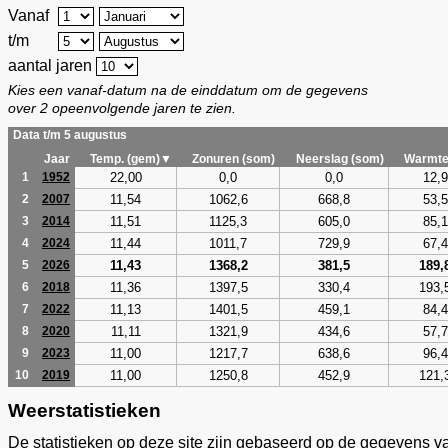
Vanaf
t/m
aantal jaren
Kies een vanaf-datum na de einddatum om de gegevens
over 2 opeenvolgende jaren te zien.
Data t/m 5 augustus
Jaar
Temp. (gem)▼
Zonuren (som)
Neerslag (som)
Warmte
22,00
0,0
0,0
12,9
1
1952
11,54
1062,6
668,8
53,5
2
2007
11,51
1125,3
605,0
85,1
3
2014
11,44
1011,7
729,9
67,4
4
2024
11,43
1368,2
381,5
189,
5
2026
11,36
1397,5
330,4
193,
6
2018
11,13
1401,5
459,1
84,4
7
2022
11,11
1321,9
434,6
57,7
8
2020
11,00
1217,7
638,6
96,4
9
2023
11,00
1250,8
452,9
121,
10
2019
Weerstatistieken
De statistieken op deze site zijn gebaseerd op de gegevens v