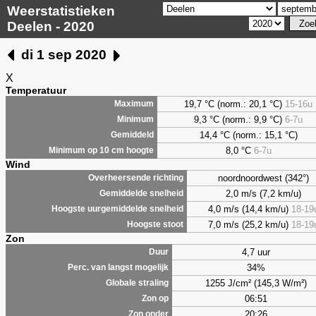
Weerstatistieken
Deelen - 2020
di 1 sep 2020
X
Temperatuur
19,7 °C (norm.: 20,1 °C)
15-16u
Maximum
9,3
°C (norm.: 9,9 °C)
6-7u
Minimum
14,4 °C (norm.: 15,1 °C)
Gemiddeld
8,0
°C
6-7u
Minimum op 10 cm hoogte
Wind
noordnoordwest (342°)
Overheersende richting
2,0 m/s (7,2 km/u)
Gemiddelde snelheid
4,0 m/s (14,4 km/u)
18-19
Hoogste uurgemiddelde snelheid
7,0 m/s (25,2 km/u)
18-19
Hoogste stoot
Zon
4,7 uur
Duur
34%
Perc. van langst mogelijk
1255 J/cm² (145,3 W/m²)
Globale straling
06:51
Zon op
20:26
Zon onder