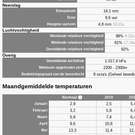
Neerslag
14,1 mm
Etmaalsom
9,6 uur
Duur
4,8 mm
10-11u
Hoogste uursom
Luchtvochtigheid
98%
9-10u
Maximale relatieve vochtigheid
81%
17-18
Minimale relatieve vochtigheid
92%
Gemiddelde relatieve vochtigheid
Overig
1.017,4 hPa
Gemiddelde luchtdruk
2200 - 2300m
Minimum opgetreden zicht
8 octa's (Geheel bewolk
Bedekkingsgraad van de bovenlucht
Maandgemiddelde temperaturen
Normaal
2019
20
2,9
2,5
5,
Januari
3,2
5,8
6,
Februari
5,9
7,4
6,
Maart
9,6
10,8
11,
April
13,3
11,4
12,
Mei