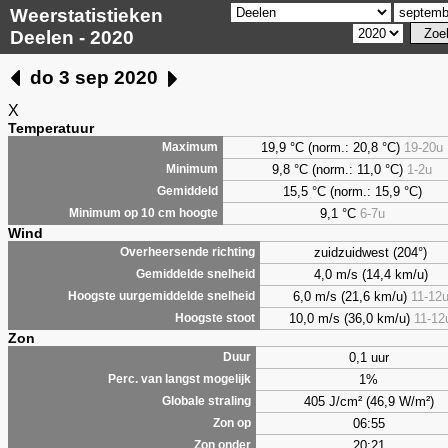
Weerstatistieken
Deelen - 2020
do 3 sep 2020
X
Temperatuur
19,9 °C (norm.: 20,8 °C)
19-20u
Maximum
9,8
°C (norm.: 11,0 °C)
1-2u
Minimum
15,5 °C (norm.: 15,9 °C)
Gemiddeld
9,1
°C
6-7u
Minimum op 10 cm hoogte
Wind
zuidzuidwest (204°)
Overheersende richting
4,0 m/s (14,4 km/u)
Gemiddelde snelheid
6,0 m/s (21,6 km/u)
11-12
Hoogste uurgemiddelde snelheid
10,0 m/s (36,0 km/u)
11-12
Hoogste stoot
Zon
0,1 uur
Duur
1%
Perc. van langst mogelijk
405 J/cm² (46,9 W/m²)
Globale straling
06:55
Zon op
20:21
Zon onder