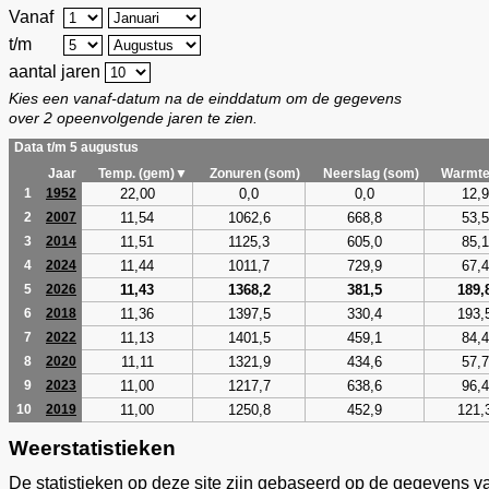
Vanaf
t/m
aantal jaren
Kies een vanaf-datum na de einddatum om de gegevens
over 2 opeenvolgende jaren te zien.
Data t/m 5 augustus
Jaar
Temp. (gem)▼
Zonuren (som)
Neerslag (som)
Warmte
22,00
0,0
0,0
12,9
1
1952
11,54
1062,6
668,8
53,5
2
2007
11,51
1125,3
605,0
85,1
3
2014
11,44
1011,7
729,9
67,4
4
2024
11,43
1368,2
381,5
189,
5
2026
11,36
1397,5
330,4
193,
6
2018
11,13
1401,5
459,1
84,4
7
2022
11,11
1321,9
434,6
57,7
8
2020
11,00
1217,7
638,6
96,4
9
2023
11,00
1250,8
452,9
121,
10
2019
Weerstatistieken
De statistieken op deze site zijn gebaseerd op de gegevens v