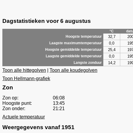
Dagstatistieken voor 6 augustus
°C
dat
32,7
20
Hoogste temperatuur
0,0
19
Laagste maximumtemperatuur
25,4
19
Hoogste gemiddelde temperatuur
0,0
19
Laagste gemiddelde temperatuur
14,2
19
Langste zonduur
Toon alle hittegolven
|
Toon alle koudegolven
Toon Hellmann-grafiek
Zon
Zon op:
06:08
Hoogste punt:
13:45
Zon onder:
21:21
Actuele temperatuur
Weergegevens vanaf 1951