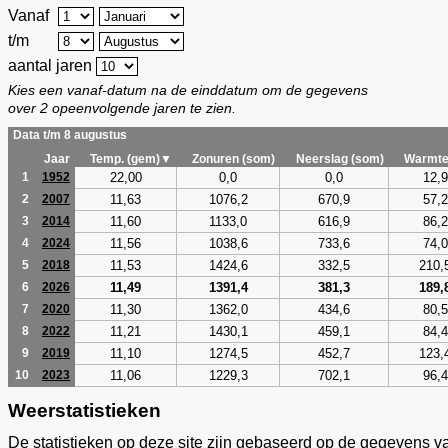
Vanaf
t/m
aantal jaren
Kies een vanaf-datum na de einddatum om de gegevens
over 2 opeenvolgende jaren te zien.
Data t/m 8 augustus
Jaar
Temp. (gem)▼
Zonuren (som)
Neerslag (som)
Warmte
22,00
0,0
0,0
12,9
1
1952
11,63
1076,2
670,9
57,2
2
2007
11,60
1133,0
616,9
86,2
3
2014
11,56
1038,6
733,6
74,0
4
2024
11,53
1424,6
332,5
210,
5
2018
11,49
1391,4
381,3
189,
6
2026
11,30
1362,0
434,6
80,5
7
2020
11,21
1430,1
459,1
84,4
8
2022
11,10
1274,5
452,7
123,
9
2019
11,06
1229,3
702,1
96,4
10
2023
Weerstatistieken
De statistieken op deze site zijn gebaseerd op de gegevens v