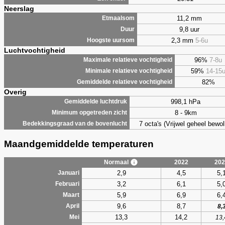
Neerslag
11,2 mm
Etmaalsom
9,8 uur
Duur
2,3 mm
5-6u
Hoogste uursom
Luchtvochtigheid
96%
7-8u
Maximale relatieve vochtigheid
59%
14-15
Minimale relatieve vochtigheid
82%
Gemiddelde relatieve vochtigheid
Overig
998,1 hPa
Gemiddelde luchtdruk
8 - 9km
Minimum opgetreden zicht
7 octa's (Vrijwel geheel bewol
Bedekkingsgraad van de bovenlucht
Maandgemiddelde temperaturen
Normaal
2022
202
2,9
4,5
5,
Januari
3,2
6,1
5,
Februari
5,9
6,9
6,
Maart
9,6
8,7
April
8,
13,3
14,2
Mei
13,