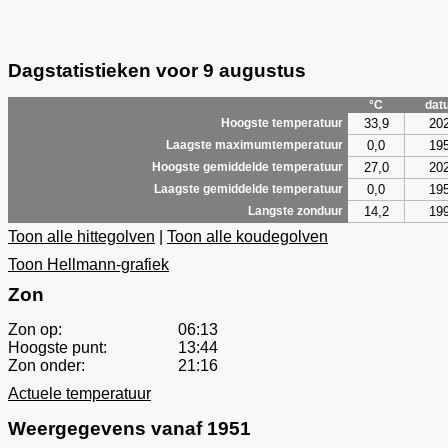
Dagstatistieken voor 9 augustus
°C
dat
33,9
20
Hoogste temperatuur
0,0
19
Laagste maximumtemperatuur
27,0
20
Hoogste gemiddelde temperatuur
0,0
19
Laagste gemiddelde temperatuur
14,2
19
Langste zonduur
Toon alle hittegolven
|
Toon alle koudegolven
Toon Hellmann-grafiek
Zon
Zon op:
06:13
Hoogste punt:
13:44
Zon onder:
21:16
Actuele temperatuur
Weergegevens vanaf 1951