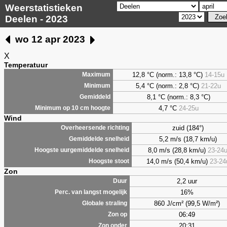
Weerstatistieken
Deelen - 2023
wo 12 apr 2023
X
Temperatuur
12,8 °C (norm.: 13,8 °C)
14-15u
Maximum
5,4
°C (norm.: 2,8 °C)
21-22u
Minimum
8,1
°C (norm.: 8,3 °C)
Gemiddeld
4,7
°C
24-25u
Minimum op 10 cm hoogte
Wind
zuid (184°)
Overheersende richting
5,2 m/s (18,7 km/u)
Gemiddelde snelheid
8,0 m/s (28,8 km/u)
23-24
Hoogste uurgemiddelde snelheid
14,0 m/s (50,4 km/u)
23-24
Hoogste stoot
Zon
2,2 uur
Duur
16%
Perc. van langst mogelijk
860 J/cm² (99,5 W/m²)
Globale straling
06:49
Zon op
20:31
Zon onder